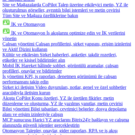
Site ve Mağazalarda CoPilot
Talep üzerine etkileyici metin, YZ ile
oluşturulmuş görseller, ayrıntılı bilgi istemleri ve metin çevirisi
Tüm Site ve Mağaza özelliklerine bakın
İK ve Otomasyon
İK ve Otomasyon
İş akışlarını optimize edin ve İK verilerini
yönetin
Çalışan yönetimi
Çalışan profillerini, şirket yapısını, erişim izinlerini
ve Aktif Dizini kullanın
Kültür ve etkileşim
Şirket haberleri, anketler, takdir rozetleri,
etiketler ve kişisel bildirimler alın
Mobil İK
Hareket hâlinde sohbet, görüntülü aramalar, çalışan
profilleri, onaylar ve bildirimler
İş yönetimi
KPI, iş raporları, denetmen görünümü ile çalışan
performansını takip edin
Şirket içi iletişim
Video duyuruları, notlar, genel ve özel sohbetler
aracılığıyla iletişim kurun
Akışta CoPilot
Konu özetleri, YZ ile üretilen fikirler, metin
düzenleme ve oluşturma, YZ ile yazılmış yanıtlar, metin çevirisi
Bilgi yönetimi
Bilgi tabanları, çevrimiçi belgeler, dosya depolama
alanı ve erişim izinleriyle çalışın
MCP sunucusu
Harici YZ araçlarını Bitrix24'e bağlayın ve çalışma
alanınızda güvenli işlemler gerçekleştirin
Otomasyon
Talepler, onaylar, gider raporları, RPA ve iş akışı