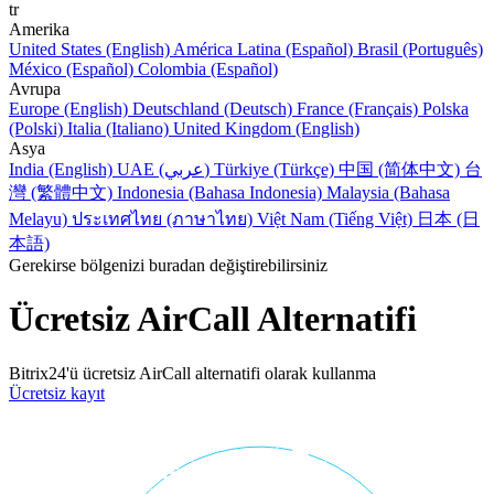
tr
Amerika
United States (English)
América Latina (Español)
Brasil (Português)
México (Español)
Colombia (Español)
Avrupa
Europe (English)
Deutschland (Deutsch)
France (Français)
Polska
(Polski)
Italia (Italiano)
United Kingdom (English)
Asya
India (English)
UAE (عربي)
Türkiye (Türkçe)
中国 (简体中文)
台
灣 (繁體中文)
Indonesia (Bahasa Indonesia)
Malaysia (Bahasa
Melayu)
ประเทศไทย (ภาษาไทย)
Việt Nam (Tiếng Việt)
日本 (日
本語)
Gerekirse bölgenizi buradan değiştirebilirsiniz
Ücretsiz AirCall Alternatifi
Bitrix24'ü ücretsiz AirCall alternatifi olarak kullanma
Ücretsiz kayıt