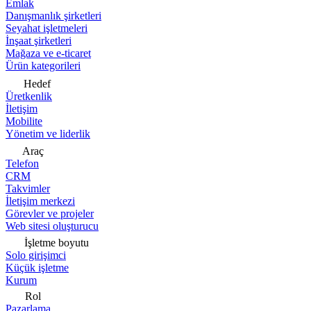
Emlak
Danışmanlık şirketleri
Seyahat işletmeleri
İnşaat şirketleri
Mağaza ve e-ticaret
Ürün kategorileri
Hedef
Üretkenlik
İletişim
Mobilite
Yönetim ve liderlik
Araç
Telefon
CRM
Takvimler
İletişim merkezi
Görevler ve projeler
Web sitesi oluşturucu
İşletme boyutu
Solo girişimci
Küçük işletme
Kurum
Rol
Pazarlama