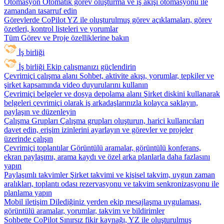
Otomasyon
Otomatik görev oluşturma ve iş akışı otomasyonu ile
zamandan tasarruf edin
Görevlerde CoPilot
YZ ile oluşturulmuş görev açıklamaları, görev
özetleri, kontrol listeleri ve yorumlar
Tüm Görev ve Proje özelliklerine bakın
İş birliği
İş birliği
Ekip çalışmanızı güçlendirin
Çevrimiçi çalışma alanı
Sohbet, aktivite akışı, yorumlar, tepkiler ve
şirket kapsamında video duyurularını kullanın
Çevrimiçi belgeler ve dosya depolama alanı
Şirket diskini kullanarak
belgeleri çevrimiçi olarak iş arkadaşlarınızla kolayca saklayın,
paylaşın ve düzenleyin
Çalışma Grupları
Çalışma grupları oluşturun, harici kullanıcıları
davet edin, erişim izinlerini ayarlayın ve görevler ve projeler
üzerinde çalışın
Çevrimiçi toplantılar
Görüntülü aramalar, görüntülü konferans,
ekran paylaşımı, arama kaydı ve özel arka planlarla daha fazlasını
yapın
Paylaşımlı takvimler
Şirket takvimi ve kişisel takvim, uygun zaman
aralıkları, toplantı odası rezervasyonu ve takvim senkronizasyonu ile
planlama yapın
Mobil iletişim
Dilediğiniz yerden ekip mesajlaşma uygulaması,
görüntülü aramalar, yorumlar, takvim ve bildirimler
Sohbette CoPilot
Sınırsız fikir kaynağı, YZ ile oluşturulmuş