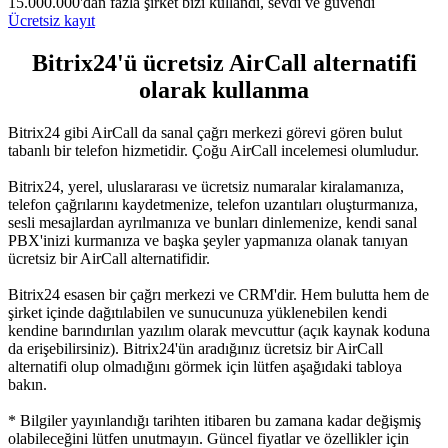
15.000.000'dan fazla şirket bizi kullandı, sevdi ve güvendi
Ücretsiz kayıt
Bitrix24'ü ücretsiz AirCall alternatifi
olarak kullanma
Bitrix24 gibi AirCall da sanal çağrı merkezi görevi gören bulut
tabanlı bir telefon hizmetidir. Çoğu AirCall incelemesi olumludur.
Bitrix24, yerel, uluslararası ve ücretsiz numaralar kiralamanıza,
telefon çağrılarını kaydetmenize, telefon uzantıları oluşturmanıza,
sesli mesajlardan ayrılmanıza ve bunları dinlemenize, kendi sanal
PBX'inizi kurmanıza ve başka şeyler yapmanıza olanak tanıyan
ücretsiz bir AirCall alternatifidir.
Bitrix24 esasen bir çağrı merkezi ve CRM'dir. Hem bulutta hem de
şirket içinde dağıtılabilen ve sunucunuza yüklenebilen kendi
kendine barındırılan yazılım olarak mevcuttur (açık kaynak koduna
da erişebilirsiniz). Bitrix24'ün aradığınız ücretsiz bir AirCall
alternatifi olup olmadığını görmek için lütfen aşağıdaki tabloya
bakın.
* Bilgiler yayınlandığı tarihten itibaren bu zamana kadar değişmiş
olabileceğini lütfen unutmayın. Güncel fiyatlar ve özellikler için