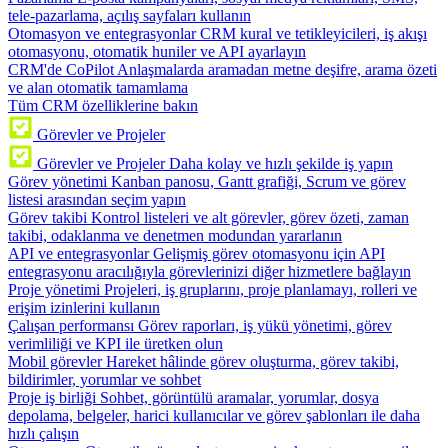
tele-pazarlama, açılış sayfaları kullanın
Otomasyon ve entegrasyonlar
CRM kural ve tetikleyicileri, iş akışı
otomasyonu, otomatik huniler ve API ayarlayın
CRM'de CoPilot
Anlaşmalarda aramadan metne deşifre, arama özeti
ve alan otomatik tamamlama
Tüm CRM özelliklerine bakın
Görevler ve Projeler
Görevler ve Projeler
Daha kolay ve hızlı şekilde iş yapın
Görev yönetimi
Kanban panosu, Gantt grafiği, Scrum ve görev
listesi arasından seçim yapın
Görev takibi
Kontrol listeleri ve alt görevler, görev özeti, zaman
takibi, odaklanma ve denetmen modundan yararlanın
API ve entegrasyonlar
Gelişmiş görev otomasyonu için API
entegrasyonu aracılığıyla görevlerinizi diğer hizmetlere bağlayın
Proje yönetimi
Projeleri, iş gruplarını, proje planlamayı, rolleri ve
erişim izinlerini kullanın
Çalışan performansı
Görev raporları, iş yükü yönetimi, görev
verimliliği ve KPI ile üretken olun
Mobil görevler
Hareket hâlinde görev oluşturma, görev takibi,
bildirimler, yorumlar ve sohbet
Proje iş birliği
Sohbet, görüntülü aramalar, yorumlar, dosya
depolama, belgeler, harici kullanıcılar ve görev şablonları ile daha
hızlı çalışın