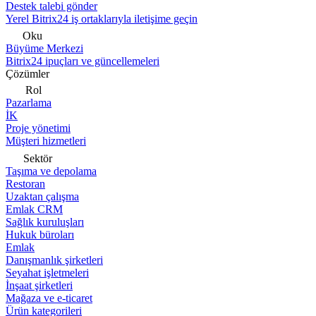
Destek talebi gönder
Yerel Bitrix24 iş ortaklarıyla iletişime geçin
Oku
Büyüme Merkezi
Bitrix24 ipuçları ve güncellemeleri
Çözümler
Rol
Pazarlama
İK
Proje yönetimi
Müşteri hizmetleri
Sektör
Taşıma ve depolama
Restoran
Uzaktan çalışma
Emlak CRM
Sağlık kuruluşları
Hukuk büroları
Emlak
Danışmanlık şirketleri
Seyahat işletmeleri
İnşaat şirketleri
Mağaza ve e-ticaret
Ürün kategorileri