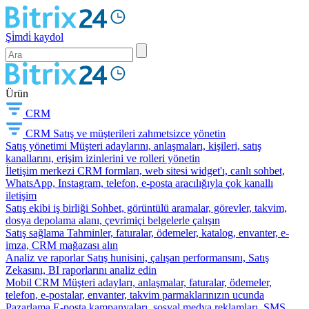
Şi̇mdi̇ kaydol
Ürün
CRM
CRM
Satış ve müşterileri zahmetsizce yönetin
Satış yönetimi
Müşteri adaylarını, anlaşmaları, kişileri, satış
kanallarını, erişim izinlerini ve rolleri yönetin
İletişim merkezi
CRM formları, web sitesi widget'ı, canlı sohbet,
WhatsApp, Instagram, telefon, e-posta aracılığıyla çok kanallı
iletişim
Satış ekibi iş birliği
Sohbet, görüntülü aramalar, görevler, takvim,
dosya depolama alanı, çevrimiçi belgelerle çalışın
Satış sağlama
Tahminler, faturalar, ödemeler, katalog, envanter, e-
imza, CRM mağazası alın
Analiz ve raporlar
Satış hunisini, çalışan performansını, Satış
Zekasını, BI raporlarını analiz edin
Mobil CRM
Müşteri adayları, anlaşmalar, faturalar, ödemeler,
telefon, e-postalar, envanter, takvim parmaklarınızın ucunda
Pazarlama
E-posta kampanyaları, sosyal medya reklamları, SMS,