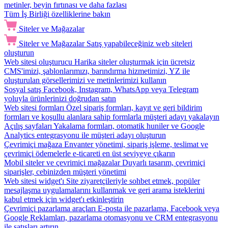
metinler, beyin fırtınası ve daha fazlası
Tüm İş Birliği özelliklerine bakın
Siteler ve Mağazalar
Siteler ve Mağazalar
Satış yapabileceğiniz web siteleri
oluşturun
Web sitesi oluşturucu
Harika siteler oluşturmak için ücretsiz
CMS'imizi, şablonlarımızı, barındırma hizmetimizi, YZ ile
oluşturulan görsellerimizi ve metinlerimizi kullanın
Sosyal satış
Facebook, Instagram, WhatsApp veya Telegram
yoluyla ürünlerinizi doğrudan satın
Web sitesi formları
Özel sipariş formları, kayıt ve geri bildirim
formları ve koşullu alanlara sahip formlarla müşteri adayı yakalayın
Açılış sayfaları
Yakalama formları, otomatik huniler ve Google
Analytics entegrasyonu ile müşteri adayı oluşturun
Çevrimiçi mağaza
Envanter yönetimi, sipariş işleme, teslimat ve
çevrimiçi ödemelerle e-ticareti en üst seviyeye çıkarın
Mobil siteler ve çevrimiçi mağazalar
Duyarlı tasarım, çevrimiçi
siparişler, cebinizden müşteri yönetimi
Web sitesi widget'ı
Site ziyaretçileriyle sohbet etmek, popüler
mesajlaşma uygulamalarını kullanmak ve geri arama isteklerini
kabul etmek için widget'ı etkinleştirin
Çevrimiçi pazarlama araçları
E-posta ile pazarlama, Facebook veya
Google Reklamları, pazarlama otomasyonu ve CRM entegrasyonu
ile satışları artırın