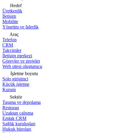
Hedef
Üretkenlik
İletişim
Mobilite
Yönetim ve liderlik
Araç
Telefon
CRM
Takvimler
İletişim merkezi
Görevler ve projeler
Web sitesi oluşturucu
İşletme boyutu
Solo girişimci
Küçük işletme
Kurum
Sektör
Taşıma ve depolama
Restoran
Uzaktan çalışma
Emlak CRM
Sağlık kuruluşları
Hukuk büroları