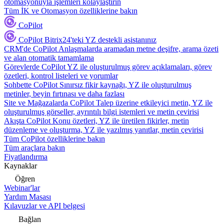
otomasyonuyla işlemleri kolaylaştırın
Tüm İK ve Otomasyon özelliklerine bakın
CoPilot
CoPilot
Bitrix24'teki YZ destekli asistanınız
CRM'de CoPilot
Anlaşmalarda aramadan metne deşifre, arama özeti
ve alan otomatik tamamlama
Görevlerde CoPilot
YZ ile oluşturulmuş görev açıklamaları, görev
özetleri, kontrol listeleri ve yorumlar
Sohbette CoPilot
Sınırsız fikir kaynağı, YZ ile oluşturulmuş
metinler, beyin fırtınası ve daha fazlası
Site ve Mağazalarda CoPilot
Talep üzerine etkileyici metin, YZ ile
oluşturulmuş görseller, ayrıntılı bilgi istemleri ve metin çevirisi
Akışta CoPilot
Konu özetleri, YZ ile üretilen fikirler, metin
düzenleme ve oluşturma, YZ ile yazılmış yanıtlar, metin çevirisi
Tüm CoPilot özelliklerine bakın
Tüm araçlara bakın
Fiyatlandırma
Kaynaklar
Öğren
Webinar'lar
Yardım Masası
Kılavuzlar ve API belgesi
Bağlan