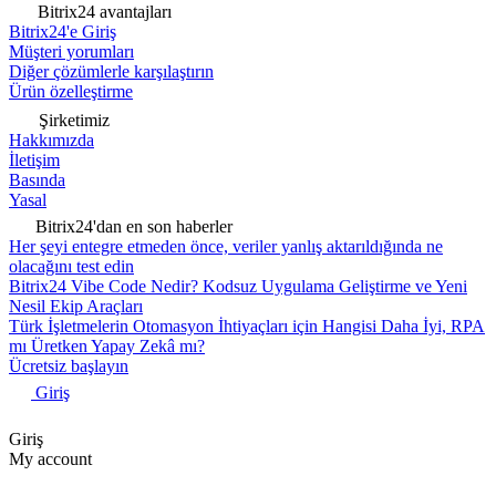
Bitrix24 avantajları
Bitrix24'e Giriş
Müşteri yorumları
Diğer çözümlerle karşılaştırın
Ürün özelleştirme
Şirketimiz
Hakkımızda
İletişim
Basında
Yasal
Bitrix24'dan en son haberler
Her şeyi entegre etmeden önce, veriler yanlış aktarıldığında ne
olacağını test edin
Bitrix24 Vibe Code Nedir? Kodsuz Uygulama Geliştirme ve Yeni
Nesil Ekip Araçları
Türk İşletmelerin Otomasyon İhtiyaçları için Hangisi Daha İyi, RPA
mı Üretken Yapay Zekâ mı?
Ücretsiz başlayın
Giriş
Giriş
My account