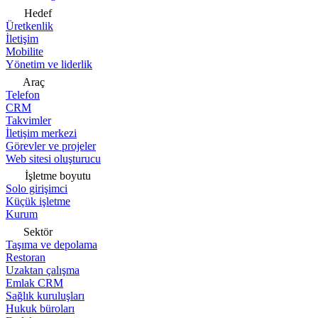
Hedef
Üretkenlik
İletişim
Mobilite
Yönetim ve liderlik
Araç
Telefon
CRM
Takvimler
İletişim merkezi
Görevler ve projeler
Web sitesi oluşturucu
İşletme boyutu
Solo girişimci
Küçük işletme
Kurum
Sektör
Taşıma ve depolama
Restoran
Uzaktan çalışma
Emlak CRM
Sağlık kuruluşları
Hukuk büroları