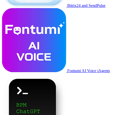
Bitrix24 and SendPulse
Fontumi AI Voice iAgents