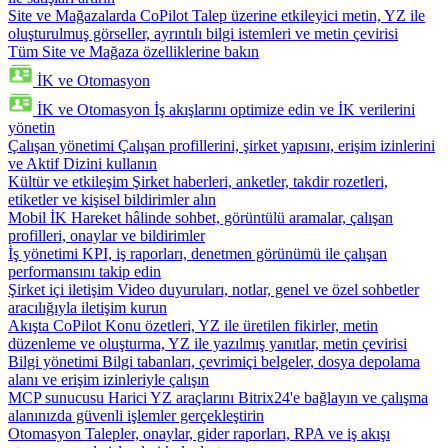
Site ve Mağazalarda CoPilot
Talep üzerine etkileyici metin, YZ ile
oluşturulmuş görseller, ayrıntılı bilgi istemleri ve metin çevirisi
Tüm Site ve Mağaza özelliklerine bakın
İK ve Otomasyon
İK ve Otomasyon
İş akışlarını optimize edin ve İK verilerini
yönetin
Çalışan yönetimi
Çalışan profillerini, şirket yapısını, erişim izinlerini
ve Aktif Dizini kullanın
Kültür ve etkileşim
Şirket haberleri, anketler, takdir rozetleri,
etiketler ve kişisel bildirimler alın
Mobil İK
Hareket hâlinde sohbet, görüntülü aramalar, çalışan
profilleri, onaylar ve bildirimler
İş yönetimi
KPI, iş raporları, denetmen görünümü ile çalışan
performansını takip edin
Şirket içi iletişim
Video duyuruları, notlar, genel ve özel sohbetler
aracılığıyla iletişim kurun
Akışta CoPilot
Konu özetleri, YZ ile üretilen fikirler, metin
düzenleme ve oluşturma, YZ ile yazılmış yanıtlar, metin çevirisi
Bilgi yönetimi
Bilgi tabanları, çevrimiçi belgeler, dosya depolama
alanı ve erişim izinleriyle çalışın
MCP sunucusu
Harici YZ araçlarını Bitrix24'e bağlayın ve çalışma
alanınızda güvenli işlemler gerçekleştirin
Otomasyon
Talepler, onaylar, gider raporları, RPA ve iş akışı