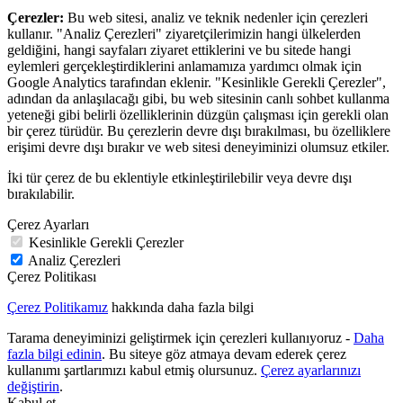
Çerezler:
Bu web sitesi, analiz ve teknik nedenler için çerezleri
kullanır. "Analiz Çerezleri" ziyaretçilerimizin hangi ülkelerden
geldiğini, hangi sayfaları ziyaret ettiklerini ve bu sitede hangi
eylemleri gerçekleştirdiklerini anlamamıza yardımcı olmak için
Google Analytics tarafından eklenir. "Kesinlikle Gerekli Çerezler",
adından da anlaşılacağı gibi, bu web sitesinin canlı sohbet kullanma
yeteneği gibi belirli özelliklerinin düzgün çalışması için gerekli olan
bir çerez türüdür. Bu çerezlerin devre dışı bırakılması, bu özelliklere
erişimi devre dışı bırakır ve web sitesi deneyiminizi olumsuz etkiler.
İki tür çerez de bu eklentiyle etkinleştirilebilir veya devre dışı
bırakılabilir.
Çerez Ayarları
Kesinlikle Gerekli Çerezler
Analiz Çerezleri
Çerez Politikası
Çerez Politikamız
hakkında daha fazla bilgi
Tarama deneyiminizi geliştirmek için çerezleri kullanıyoruz -
Daha
fazla bilgi edinin
. Bu siteye göz atmaya devam ederek çerez
kullanımı şartlarımızı kabul etmiş olursunuz.
Çerez ayarlarınızı
değiştirin
.
Kabul et