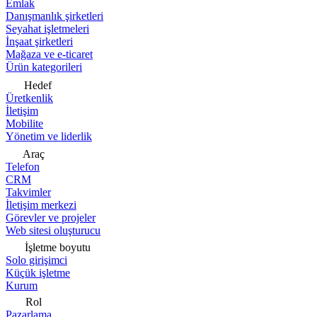
Emlak
Danışmanlık şirketleri
Seyahat işletmeleri
İnşaat şirketleri
Mağaza ve e-ticaret
Ürün kategorileri
Hedef
Üretkenlik
İletişim
Mobilite
Yönetim ve liderlik
Araç
Telefon
CRM
Takvimler
İletişim merkezi
Görevler ve projeler
Web sitesi oluşturucu
İşletme boyutu
Solo girişimci
Küçük işletme
Kurum
Rol
Pazarlama