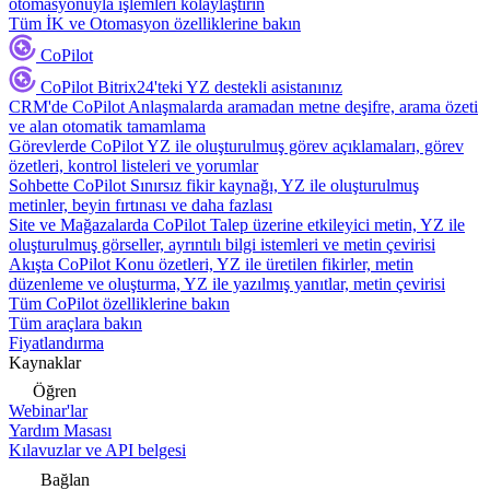
otomasyonuyla işlemleri kolaylaştırın
Tüm İK ve Otomasyon özelliklerine bakın
CoPilot
CoPilot
Bitrix24'teki YZ destekli asistanınız
CRM'de CoPilot
Anlaşmalarda aramadan metne deşifre, arama özeti
ve alan otomatik tamamlama
Görevlerde CoPilot
YZ ile oluşturulmuş görev açıklamaları, görev
özetleri, kontrol listeleri ve yorumlar
Sohbette CoPilot
Sınırsız fikir kaynağı, YZ ile oluşturulmuş
metinler, beyin fırtınası ve daha fazlası
Site ve Mağazalarda CoPilot
Talep üzerine etkileyici metin, YZ ile
oluşturulmuş görseller, ayrıntılı bilgi istemleri ve metin çevirisi
Akışta CoPilot
Konu özetleri, YZ ile üretilen fikirler, metin
düzenleme ve oluşturma, YZ ile yazılmış yanıtlar, metin çevirisi
Tüm CoPilot özelliklerine bakın
Tüm araçlara bakın
Fiyatlandırma
Kaynaklar
Öğren
Webinar'lar
Yardım Masası
Kılavuzlar ve API belgesi
Bağlan