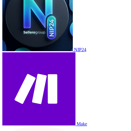
NIP24
Make