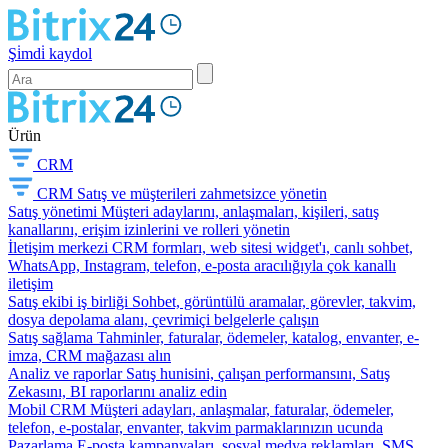
Şi̇mdi̇ kaydol
Ürün
CRM
CRM
Satış ve müşterileri zahmetsizce yönetin
Satış yönetimi
Müşteri adaylarını, anlaşmaları, kişileri, satış
kanallarını, erişim izinlerini ve rolleri yönetin
İletişim merkezi
CRM formları, web sitesi widget'ı, canlı sohbet,
WhatsApp, Instagram, telefon, e-posta aracılığıyla çok kanallı
iletişim
Satış ekibi iş birliği
Sohbet, görüntülü aramalar, görevler, takvim,
dosya depolama alanı, çevrimiçi belgelerle çalışın
Satış sağlama
Tahminler, faturalar, ödemeler, katalog, envanter, e-
imza, CRM mağazası alın
Analiz ve raporlar
Satış hunisini, çalışan performansını, Satış
Zekasını, BI raporlarını analiz edin
Mobil CRM
Müşteri adayları, anlaşmalar, faturalar, ödemeler,
telefon, e-postalar, envanter, takvim parmaklarınızın ucunda
Pazarlama
E-posta kampanyaları, sosyal medya reklamları, SMS,