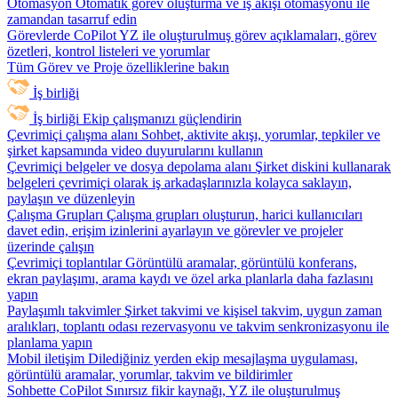
Otomasyon
Otomatik görev oluşturma ve iş akışı otomasyonu ile
zamandan tasarruf edin
Görevlerde CoPilot
YZ ile oluşturulmuş görev açıklamaları, görev
özetleri, kontrol listeleri ve yorumlar
Tüm Görev ve Proje özelliklerine bakın
İş birliği
İş birliği
Ekip çalışmanızı güçlendirin
Çevrimiçi çalışma alanı
Sohbet, aktivite akışı, yorumlar, tepkiler ve
şirket kapsamında video duyurularını kullanın
Çevrimiçi belgeler ve dosya depolama alanı
Şirket diskini kullanarak
belgeleri çevrimiçi olarak iş arkadaşlarınızla kolayca saklayın,
paylaşın ve düzenleyin
Çalışma Grupları
Çalışma grupları oluşturun, harici kullanıcıları
davet edin, erişim izinlerini ayarlayın ve görevler ve projeler
üzerinde çalışın
Çevrimiçi toplantılar
Görüntülü aramalar, görüntülü konferans,
ekran paylaşımı, arama kaydı ve özel arka planlarla daha fazlasını
yapın
Paylaşımlı takvimler
Şirket takvimi ve kişisel takvim, uygun zaman
aralıkları, toplantı odası rezervasyonu ve takvim senkronizasyonu ile
planlama yapın
Mobil iletişim
Dilediğiniz yerden ekip mesajlaşma uygulaması,
görüntülü aramalar, yorumlar, takvim ve bildirimler
Sohbette CoPilot
Sınırsız fikir kaynağı, YZ ile oluşturulmuş