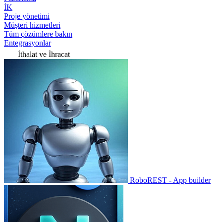
İK
Proje yönetimi
Müşteri hizmetleri
Tüm çözümlere bakın
Entegrasyonlar
İthalat ve İhracat
RoboREST - App builder