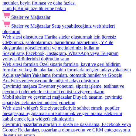
metinler, beyin fırtınası ve daha fazlası
Tüm İş Birliği özelliklerine bakın
Siteler ve Mağazalar
Siteler ve Mağazalar
Satış yapabileceğiniz web siteleri
oluşturun
Web sitesi oluşturucu
Harika siteler oluşturmak için ücretsiz
CMS'imizi, şablonlarımızı, barındırma hizmetimizi, YZ ile
oluşturulan görsellerimizi ve metinlerimizi kullanın
Sosyal satış
Facebook, Instagram, WhatsApp veya Telegram
yoluyla ürünlerinizi doğrudan satın
Web sitesi formları
Özel sipariş formları, kayıt ve geri bildirim
formları ve koşullu alanlara sahip formlarla müşteri adayı yakalayın
Açılış sayfaları
Yakalama formları, otomatik huniler ve Google
Analytics entegrasyonu ile müşteri adayı oluşturun
Çevrimiçi mağaza
Envanter yönetimi, sipariş işleme, teslimat ve
çevrimiçi ödemelerle e-ticareti en üst seviyeye çıkarın
Mobil siteler ve çevrimiçi mağazalar
Duyarlı tasarım, çevrimiçi
siparişler, cebinizden müşteri yönetimi
Web sitesi widget'ı
Site ziyaretçileriyle sohbet etmek, popüler
mesajlaşma uygulamalarını kullanmak ve geri arama isteklerini
kabul etmek için widget'ı etkinleştirin
Çevrimiçi pazarlama araçları
E-posta ile pazarlama, Facebook veya
Google Reklamları, pazarlama otomasyonu ve CRM entegrasyonu
ile satışları artırın