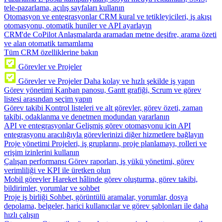
tele-pazarlama, açılış sayfaları kullanın
Otomasyon ve entegrasyonlar
CRM kural ve tetikleyicileri, iş akışı
otomasyonu, otomatik huniler ve API ayarlayın
CRM'de CoPilot
Anlaşmalarda aramadan metne deşifre, arama özeti
ve alan otomatik tamamlama
Tüm CRM özelliklerine bakın
Görevler ve Projeler
Görevler ve Projeler
Daha kolay ve hızlı şekilde iş yapın
Görev yönetimi
Kanban panosu, Gantt grafiği, Scrum ve görev
listesi arasından seçim yapın
Görev takibi
Kontrol listeleri ve alt görevler, görev özeti, zaman
takibi, odaklanma ve denetmen modundan yararlanın
API ve entegrasyonlar
Gelişmiş görev otomasyonu için API
entegrasyonu aracılığıyla görevlerinizi diğer hizmetlere bağlayın
Proje yönetimi
Projeleri, iş gruplarını, proje planlamayı, rolleri ve
erişim izinlerini kullanın
Çalışan performansı
Görev raporları, iş yükü yönetimi, görev
verimliliği ve KPI ile üretken olun
Mobil görevler
Hareket hâlinde görev oluşturma, görev takibi,
bildirimler, yorumlar ve sohbet
Proje iş birliği
Sohbet, görüntülü aramalar, yorumlar, dosya
depolama, belgeler, harici kullanıcılar ve görev şablonları ile daha
hızlı çalışın