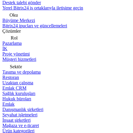
Destek talebi gönder
Yerel Bitrix24 iş ortaklarıyla iletişime geçin
Oku
Büyüme Merkezi
Bitrix24 ipuçları ve güncellemeleri
Çözümler
Rol
Pazarlama
İK
Proje yönetimi
Müşteri hizmetleri
Sektör
Taşıma ve depolama
Restoran
Uzaktan çalışma
Emlak CRM
Sağlık kuruluşları
Hukuk büroları
Emlak
Danışmanlık şirketleri
Seyahat işletmeleri
İnşaat şirketleri
Mağaza ve e-ticaret
Ürün kategorileri