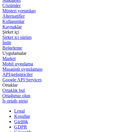
Makaleler
Çözümler
Müşteri yorumları
Alternatifler
Kullanımlar
Kaynaklar
Şirket içi
Şirket içi sürüm
İndir
Belgeleme
Uygulamalar
Market
Mobil uygulama
Masaüstü uygulaması
API/geliştiriciler
Google API Services
Ortaklar
Ortaklık bul
Ortağımız olun
İş ortağı girişi
Legal
Koşullar
Gizlilik
GDPR