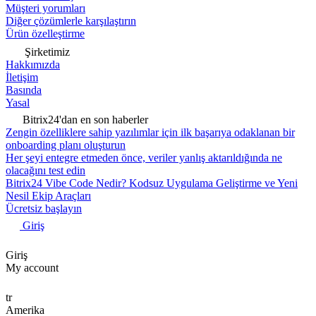
Müşteri yorumları
Diğer çözümlerle karşılaştırın
Ürün özelleştirme
Şirketimiz
Hakkımızda
İletişim
Basında
Yasal
Bitrix24'dan en son haberler
Zengin özelliklere sahip yazılımlar için ilk başarıya odaklanan bir
onboarding planı oluşturun
Her şeyi entegre etmeden önce, veriler yanlış aktarıldığında ne
olacağını test edin
Bitrix24 Vibe Code Nedir? Kodsuz Uygulama Geliştirme ve Yeni
Nesil Ekip Araçları
Ücretsiz başlayın
Giriş
Giriş
My account
tr
Amerika