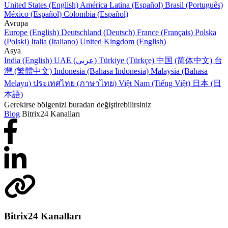
United States (English)
América Latina (Español)
Brasil (Português)
México (Español)
Colombia (Español)
Avrupa
Europe (English)
Deutschland (Deutsch)
France (Français)
Polska
(Polski)
Italia (Italiano)
United Kingdom (English)
Asya
India (English)
UAE (عربي)
Türkiye (Türkçe)
中国 (简体中文)
台
灣 (繁體中文)
Indonesia (Bahasa Indonesia)
Malaysia (Bahasa
Melayu)
ประเทศไทย (ภาษาไทย)
Việt Nam (Tiếng Việt)
日本 (日
本語)
Gerekirse bölgenizi buradan değiştirebilirsiniz
Blog
Bitrix24 Kanalları
Bitrix24 Kanalları