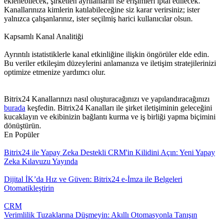
eklenebilecek, şirketten ayrılanların ise erişimleri iptal edilecek.
Kanallarınıza kimlerin katılabileceğine siz karar verirsiniz; ister
yalnızca çalışanlarınız, ister seçilmiş harici kullanıcılar olsun.
Kapsamlı Kanal Analitiği
Ayrıntılı istatistiklerle kanal etkinliğine ilişkin öngörüler elde edin.
Bu veriler etkileşim düzeylerini anlamanıza ve iletişim stratejilerinizi
optimize etmenize yardımcı olur.
Bitrix24 Kanallarınızı nasıl oluşturacağınızı ve yapılandıracağınızı
burada
keşfedin. Bitrix24 Kanalları ile şirket iletişiminin geleceğini
kucaklayın ve ekibinizin bağlantı kurma ve iş birliği yapma biçimini
dönüştürün.
En Popüler
Bitrix24 ile Yapay Zeka Destekli CRM'in Kilidini Açın: Yeni Yapay
Zeka Kılavuzu Yayında
Dijital İK’da Hız ve Güven: Bitrix24 e-İmza ile Belgeleri
Otomatikleştirin
CRM
Verimlilik Tuzaklarına Düşmeyin: Akıllı Otomasyonla Tanışın