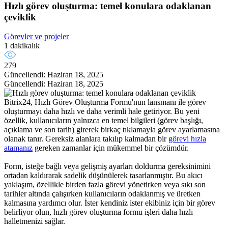
Hızlı görev oluşturma: temel konulara odaklanan
çeviklik
Görevler ve projeler
1 dakikalık
279
Güncellendi: Haziran 18, 2025
Güncellendi: Haziran 18, 2025
Bitrix24, Hızlı Görev Oluşturma Formu'nun lansmanı ile görev
oluşturmayı daha hızlı ve daha verimli hale getiriyor. Bu yeni
özellik, kullanıcıların yalnızca en temel bilgileri (görev başlığı,
açıklama ve son tarih) girerek birkaç tıklamayla görev ayarlamasına
olanak tanır. Gereksiz alanlara takılıp kalmadan bir
görevi hızla
atamanız
gereken zamanlar için mükemmel bir çözümdür.
Form, isteğe bağlı veya gelişmiş ayarları doldurma gereksinimini
ortadan kaldırarak sadelik düşünülerek tasarlanmıştır. Bu akıcı
yaklaşım, özellikle birden fazla görevi yönetirken veya sıkı son
tarihler altında çalışırken kullanıcıların odaklanmış ve üretken
kalmasına yardımcı olur. İster kendiniz ister ekibiniz için bir görev
belirliyor olun, hızlı görev oluşturma formu işleri daha hızlı
halletmenizi sağlar.