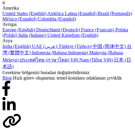
tr
Amerika
United States (English)
América Latina (Español)
Brasil (Português)
México (Español)
Colombia (Español)
Avrupa
Europe (English)
Deutschland (Deutsch)
France (Français)
Polska
(Polski)
Italia (Italiano)
United Kingdom (English)
Asya
India (English)
UAE (عربي)
Türkiye (Türkçe)
中国 (简体中文)
台
灣 (繁體中文)
Indonesia (Bahasa Indonesia)
Malaysia (Bahasa
Melayu)
ประเทศไทย (ภาษาไทย)
Việt Nam (Tiếng Việt)
日本 (日
本語)
Gerekirse bölgenizi buradan değiştirebilirsiniz
Blog
Hızlı görev oluşturma: temel konulara odaklanan çeviklik