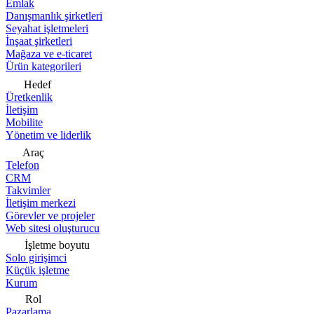
Emlak
Danışmanlık şirketleri
Seyahat işletmeleri
İnşaat şirketleri
Mağaza ve e-ticaret
Ürün kategorileri
Hedef
Üretkenlik
İletişim
Mobilite
Yönetim ve liderlik
Araç
Telefon
CRM
Takvimler
İletişim merkezi
Görevler ve projeler
Web sitesi oluşturucu
İşletme boyutu
Solo girişimci
Küçük işletme
Kurum
Rol
Pazarlama