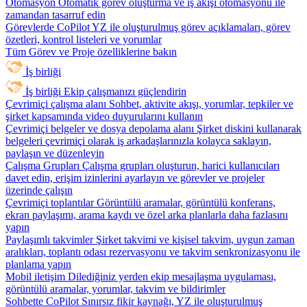
Otomasyon
Otomatik görev oluşturma ve iş akışı otomasyonu ile
zamandan tasarruf edin
Görevlerde CoPilot
YZ ile oluşturulmuş görev açıklamaları, görev
özetleri, kontrol listeleri ve yorumlar
Tüm Görev ve Proje özelliklerine bakın
İş birliği
İş birliği
Ekip çalışmanızı güçlendirin
Çevrimiçi çalışma alanı
Sohbet, aktivite akışı, yorumlar, tepkiler ve
şirket kapsamında video duyurularını kullanın
Çevrimiçi belgeler ve dosya depolama alanı
Şirket diskini kullanarak
belgeleri çevrimiçi olarak iş arkadaşlarınızla kolayca saklayın,
paylaşın ve düzenleyin
Çalışma Grupları
Çalışma grupları oluşturun, harici kullanıcıları
davet edin, erişim izinlerini ayarlayın ve görevler ve projeler
üzerinde çalışın
Çevrimiçi toplantılar
Görüntülü aramalar, görüntülü konferans,
ekran paylaşımı, arama kaydı ve özel arka planlarla daha fazlasını
yapın
Paylaşımlı takvimler
Şirket takvimi ve kişisel takvim, uygun zaman
aralıkları, toplantı odası rezervasyonu ve takvim senkronizasyonu ile
planlama yapın
Mobil iletişim
Dilediğiniz yerden ekip mesajlaşma uygulaması,
görüntülü aramalar, yorumlar, takvim ve bildirimler
Sohbette CoPilot
Sınırsız fikir kaynağı, YZ ile oluşturulmuş