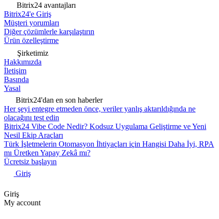
Bitrix24 avantajları
Bitrix24'e Giriş
Müşteri yorumları
Diğer çözümlerle karşılaştırın
Ürün özelleştirme
Şirketimiz
Hakkımızda
İletişim
Basında
Yasal
Bitrix24'dan en son haberler
Her şeyi entegre etmeden önce, veriler yanlış aktarıldığında ne
olacağını test edin
Bitrix24 Vibe Code Nedir? Kodsuz Uygulama Geliştirme ve Yeni
Nesil Ekip Araçları
Türk İşletmelerin Otomasyon İhtiyaçları için Hangisi Daha İyi, RPA
mı Üretken Yapay Zekâ mı?
Ücretsiz başlayın
Giriş
Giriş
My account