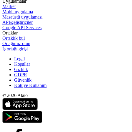
Uygulamalar
Market
Mobil uygulama
Masaüstü uygulaması
API/geliştiriciler
Google API Services
Ortaklar
Ortaklık bul
Ortağımız olun
İş ortağı girişi
Legal
Koşullar
Gizlilik
GDPR
Güvenlik
Kötüye Kullanım
© 2026 Alaio