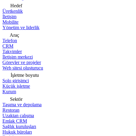
Hedef
Üretkenlik
İletişim
Mobilite
Yönetim ve liderlik
Araç
Telefon
CRM
Takvimler
İletişim merkezi
Görevler ve projeler
Web sitesi oluşturucu
İşletme boyutu
Solo girişimci
Küçük işletme
Kurum
Sektör
Taşıma ve depolama
Restoran
Uzaktan çalışma
Emlak CRM
Sağlık kuruluşları
Hukuk büroları