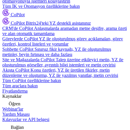
otomasyonuyla işlemleri kolaylaştırın
Tüm İK ve Otomasyon özelliklerine bakın
CoPilot
CoPilot
Bitrix24'teki YZ destekli asistanınız
CRM'de CoPilot
Anlaşmalarda aramadan metne deşifre, arama özeti
ve alan otomatik tamamlama
Görevlerde CoPilot
YZ ile oluşturulmuş görev açıklamaları, görev
özetleri, kontrol listeleri ve yorumlar
Sohbette CoPilot
Sınırsız fikir kaynağı, YZ ile oluşturulmuş
metinler, beyin fırtınası ve daha fazlası
Site ve Mağazalarda CoPilot
Talep üzerine etkileyici metin, YZ ile
oluşturulmuş görseller, ayrıntılı bilgi istemleri ve metin çevirisi
Akışta CoPilot
Konu özetleri, YZ ile üretilen fikirler, metin
düzenleme ve oluşturma, YZ ile yazılmış yanıtlar, metin çevirisi
Tüm CoPilot özelliklerine bakın
Tüm araçlara bakın
Fiyatlandırma
Kaynaklar
Öğren
Webinar'lar
Yardım Masası
Kılavuzlar ve API belgesi
Bağlan