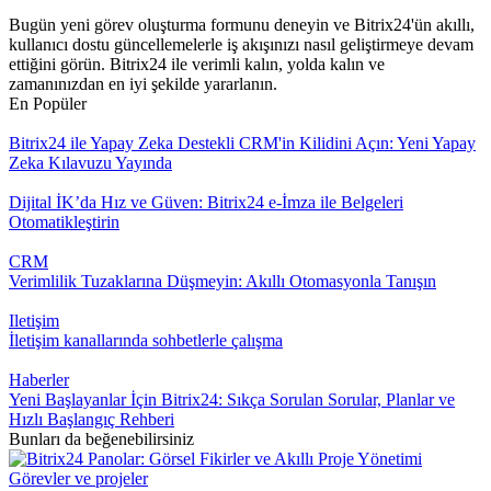
Bugün yeni görev oluşturma formunu deneyin ve Bitrix24'ün akıllı,
kullanıcı dostu güncellemelerle iş akışınızı nasıl geliştirmeye devam
ettiğini görün. Bitrix24 ile verimli kalın, yolda kalın ve
zamanınızdan en iyi şekilde yararlanın.
En Popüler
Bitrix24 ile Yapay Zeka Destekli CRM'in Kilidini Açın: Yeni Yapay
Zeka Kılavuzu Yayında
Dijital İK’da Hız ve Güven: Bitrix24 e-İmza ile Belgeleri
Otomatikleştirin
CRM
Verimlilik Tuzaklarına Düşmeyin: Akıllı Otomasyonla Tanışın
Iletişim
İletişim kanallarında sohbetlerle çalışma
Haberler
Yeni Başlayanlar İçin Bitrix24: Sıkça Sorulan Sorular, Planlar ve
Hızlı Başlangıç Rehberi
Bunları da beğenebilirsiniz
Görevler ve projeler