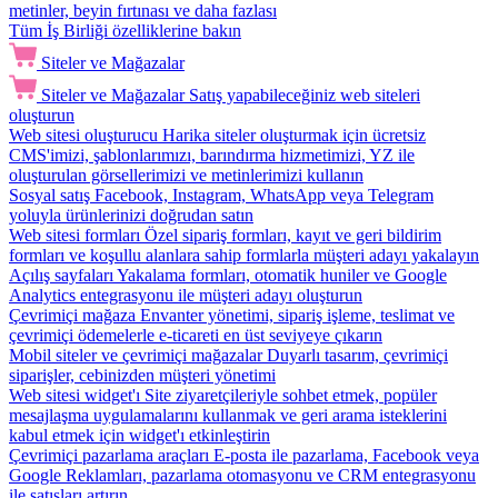
metinler, beyin fırtınası ve daha fazlası
Tüm İş Birliği özelliklerine bakın
Siteler ve Mağazalar
Siteler ve Mağazalar
Satış yapabileceğiniz web siteleri
oluşturun
Web sitesi oluşturucu
Harika siteler oluşturmak için ücretsiz
CMS'imizi, şablonlarımızı, barındırma hizmetimizi, YZ ile
oluşturulan görsellerimizi ve metinlerimizi kullanın
Sosyal satış
Facebook, Instagram, WhatsApp veya Telegram
yoluyla ürünlerinizi doğrudan satın
Web sitesi formları
Özel sipariş formları, kayıt ve geri bildirim
formları ve koşullu alanlara sahip formlarla müşteri adayı yakalayın
Açılış sayfaları
Yakalama formları, otomatik huniler ve Google
Analytics entegrasyonu ile müşteri adayı oluşturun
Çevrimiçi mağaza
Envanter yönetimi, sipariş işleme, teslimat ve
çevrimiçi ödemelerle e-ticareti en üst seviyeye çıkarın
Mobil siteler ve çevrimiçi mağazalar
Duyarlı tasarım, çevrimiçi
siparişler, cebinizden müşteri yönetimi
Web sitesi widget'ı
Site ziyaretçileriyle sohbet etmek, popüler
mesajlaşma uygulamalarını kullanmak ve geri arama isteklerini
kabul etmek için widget'ı etkinleştirin
Çevrimiçi pazarlama araçları
E-posta ile pazarlama, Facebook veya
Google Reklamları, pazarlama otomasyonu ve CRM entegrasyonu
ile satışları artırın