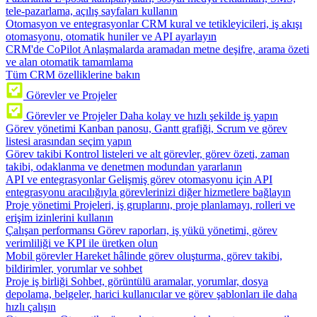
tele-pazarlama, açılış sayfaları kullanın
Otomasyon ve entegrasyonlar
CRM kural ve tetikleyicileri, iş akışı
otomasyonu, otomatik huniler ve API ayarlayın
CRM'de CoPilot
Anlaşmalarda aramadan metne deşifre, arama özeti
ve alan otomatik tamamlama
Tüm CRM özelliklerine bakın
Görevler ve Projeler
Görevler ve Projeler
Daha kolay ve hızlı şekilde iş yapın
Görev yönetimi
Kanban panosu, Gantt grafiği, Scrum ve görev
listesi arasından seçim yapın
Görev takibi
Kontrol listeleri ve alt görevler, görev özeti, zaman
takibi, odaklanma ve denetmen modundan yararlanın
API ve entegrasyonlar
Gelişmiş görev otomasyonu için API
entegrasyonu aracılığıyla görevlerinizi diğer hizmetlere bağlayın
Proje yönetimi
Projeleri, iş gruplarını, proje planlamayı, rolleri ve
erişim izinlerini kullanın
Çalışan performansı
Görev raporları, iş yükü yönetimi, görev
verimliliği ve KPI ile üretken olun
Mobil görevler
Hareket hâlinde görev oluşturma, görev takibi,
bildirimler, yorumlar ve sohbet
Proje iş birliği
Sohbet, görüntülü aramalar, yorumlar, dosya
depolama, belgeler, harici kullanıcılar ve görev şablonları ile daha
hızlı çalışın