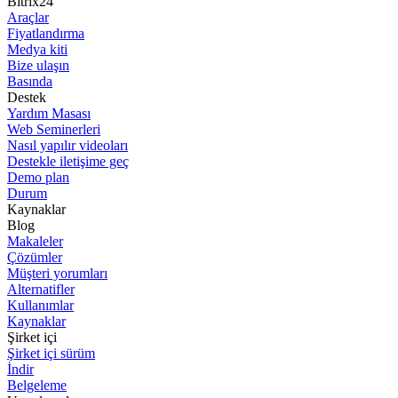
Bitrix24
Araçlar
Fiyatlandırma
Medya kiti
Bize ulaşın
Basında
Destek
Yardım Masası
Web Seminerleri
Nasıl yapılır videoları
Destekle iletişime geç
Demo plan
Durum
Kaynaklar
Blog
Makaleler
Çözümler
Müşteri yorumları
Alternatifler
Kullanımlar
Kaynaklar
Şirket içi
Şirket içi sürüm
İndir
Belgeleme