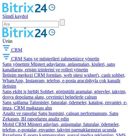
Şi̇mdi̇ kaydol
Ürün
CRM
CRM
Satış ve müşterileri zahmetsizce yönetin
Satış yönetimi
Müşteri adaylarını, anlaşmaları, kişileri, satış
kanallarını, erişim izinlerini ve rolleri yönetin
İletişim merkezi
CRM formları, web sitesi widget'ı, canlı sohbet,
WhatsApp, Instagram, telefon, e-posta aracılığıyla çok kanallı
iletişim
Satış ekibi iş birliği
Sohbet, görüntülü aramalar, görevler, takvim,
dosya depolama alanı, çevrimiçi belgelerle çalışın
Satış sağlama
Tahminler, faturalar, ödemeler, katalog, envanter, e-
imza, CRM mağazası alın
Analiz ve raporlar
Satış hunisini, çalışan performansını, Satış
Zekasını, BI raporlarını analiz edin
Mobil CRM
Müşteri adayları, anlaşmalar, faturalar, ödemeler,
telefon, e-postalar, envanter, takvim parmaklarınızın ucunda
Pazarlama
E-posta kampanyaları, sosyal medya reklamları, SMS,