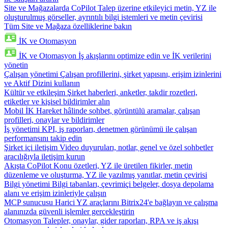
Site ve Mağazalarda CoPilot
Talep üzerine etkileyici metin, YZ ile
oluşturulmuş görseller, ayrıntılı bilgi istemleri ve metin çevirisi
Tüm Site ve Mağaza özelliklerine bakın
İK ve Otomasyon
İK ve Otomasyon
İş akışlarını optimize edin ve İK verilerini
yönetin
Çalışan yönetimi
Çalışan profillerini, şirket yapısını, erişim izinlerini
ve Aktif Dizini kullanın
Kültür ve etkileşim
Şirket haberleri, anketler, takdir rozetleri,
etiketler ve kişisel bildirimler alın
Mobil İK
Hareket hâlinde sohbet, görüntülü aramalar, çalışan
profilleri, onaylar ve bildirimler
İş yönetimi
KPI, iş raporları, denetmen görünümü ile çalışan
performansını takip edin
Şirket içi iletişim
Video duyuruları, notlar, genel ve özel sohbetler
aracılığıyla iletişim kurun
Akışta CoPilot
Konu özetleri, YZ ile üretilen fikirler, metin
düzenleme ve oluşturma, YZ ile yazılmış yanıtlar, metin çevirisi
Bilgi yönetimi
Bilgi tabanları, çevrimiçi belgeler, dosya depolama
alanı ve erişim izinleriyle çalışın
MCP sunucusu
Harici YZ araçlarını Bitrix24'e bağlayın ve çalışma
alanınızda güvenli işlemler gerçekleştirin
Otomasyon
Talepler, onaylar, gider raporları, RPA ve iş akışı