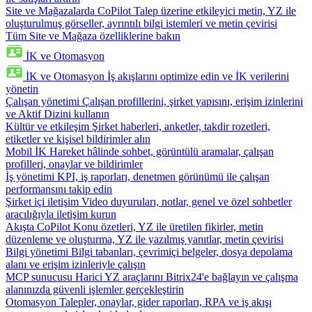
Site ve Mağazalarda CoPilot
Talep üzerine etkileyici metin, YZ ile
oluşturulmuş görseller, ayrıntılı bilgi istemleri ve metin çevirisi
Tüm Site ve Mağaza özelliklerine bakın
İK ve Otomasyon
İK ve Otomasyon
İş akışlarını optimize edin ve İK verilerini
yönetin
Çalışan yönetimi
Çalışan profillerini, şirket yapısını, erişim izinlerini
ve Aktif Dizini kullanın
Kültür ve etkileşim
Şirket haberleri, anketler, takdir rozetleri,
etiketler ve kişisel bildirimler alın
Mobil İK
Hareket hâlinde sohbet, görüntülü aramalar, çalışan
profilleri, onaylar ve bildirimler
İş yönetimi
KPI, iş raporları, denetmen görünümü ile çalışan
performansını takip edin
Şirket içi iletişim
Video duyuruları, notlar, genel ve özel sohbetler
aracılığıyla iletişim kurun
Akışta CoPilot
Konu özetleri, YZ ile üretilen fikirler, metin
düzenleme ve oluşturma, YZ ile yazılmış yanıtlar, metin çevirisi
Bilgi yönetimi
Bilgi tabanları, çevrimiçi belgeler, dosya depolama
alanı ve erişim izinleriyle çalışın
MCP sunucusu
Harici YZ araçlarını Bitrix24'e bağlayın ve çalışma
alanınızda güvenli işlemler gerçekleştirin
Otomasyon
Talepler, onaylar, gider raporları, RPA ve iş akışı