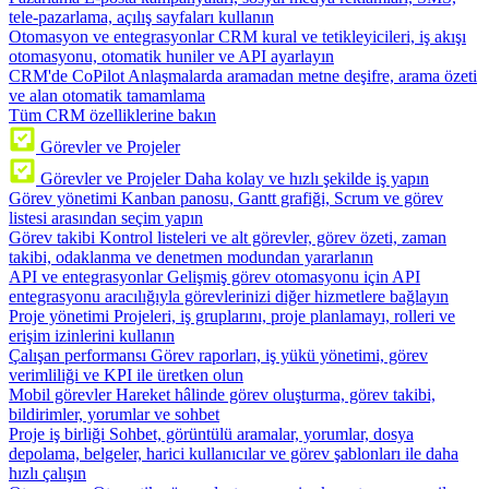
tele-pazarlama, açılış sayfaları kullanın
Otomasyon ve entegrasyonlar
CRM kural ve tetikleyicileri, iş akışı
otomasyonu, otomatik huniler ve API ayarlayın
CRM'de CoPilot
Anlaşmalarda aramadan metne deşifre, arama özeti
ve alan otomatik tamamlama
Tüm CRM özelliklerine bakın
Görevler ve Projeler
Görevler ve Projeler
Daha kolay ve hızlı şekilde iş yapın
Görev yönetimi
Kanban panosu, Gantt grafiği, Scrum ve görev
listesi arasından seçim yapın
Görev takibi
Kontrol listeleri ve alt görevler, görev özeti, zaman
takibi, odaklanma ve denetmen modundan yararlanın
API ve entegrasyonlar
Gelişmiş görev otomasyonu için API
entegrasyonu aracılığıyla görevlerinizi diğer hizmetlere bağlayın
Proje yönetimi
Projeleri, iş gruplarını, proje planlamayı, rolleri ve
erişim izinlerini kullanın
Çalışan performansı
Görev raporları, iş yükü yönetimi, görev
verimliliği ve KPI ile üretken olun
Mobil görevler
Hareket hâlinde görev oluşturma, görev takibi,
bildirimler, yorumlar ve sohbet
Proje iş birliği
Sohbet, görüntülü aramalar, yorumlar, dosya
depolama, belgeler, harici kullanıcılar ve görev şablonları ile daha
hızlı çalışın