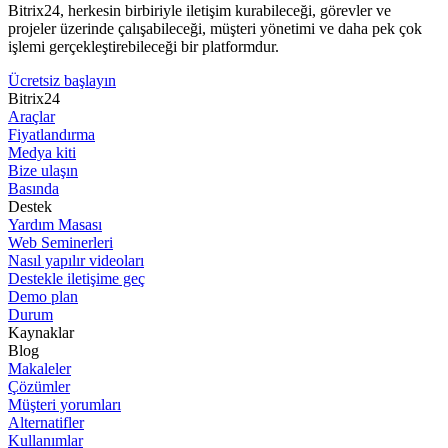
Bitrix24, herkesin birbiriyle iletişim kurabileceği, görevler ve
projeler üzerinde çalışabileceği, müşteri yönetimi ve daha pek çok
işlemi gerçekleştirebileceği bir platformdur.
Ücretsiz başlayın
Bitrix24
Araçlar
Fiyatlandırma
Medya kiti
Bize ulaşın
Basında
Destek
Yardım Masası
Web Seminerleri
Nasıl yapılır videoları
Destekle iletişime geç
Demo plan
Durum
Kaynaklar
Blog
Makaleler
Çözümler
Müşteri yorumları
Alternatifler
Kullanımlar