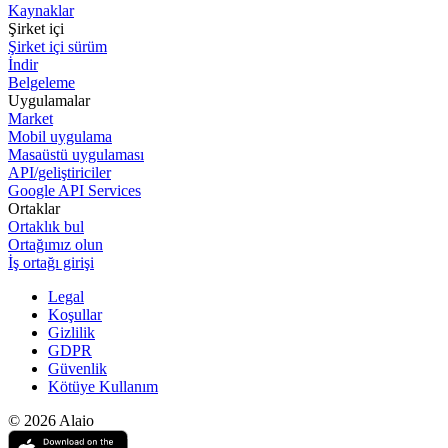
Kaynaklar
Şirket içi
Şirket içi sürüm
İndir
Belgeleme
Uygulamalar
Market
Mobil uygulama
Masaüstü uygulaması
API/geliştiriciler
Google API Services
Ortaklar
Ortaklık bul
Ortağımız olun
İş ortağı girişi
Legal
Koşullar
Gizlilik
GDPR
Güvenlik
Kötüye Kullanım
© 2026 Alaio