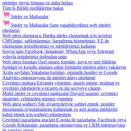
metinler, beyin fırtınası ve daha fazlası
Tüm İş Birliği özelliklerine bakın
Siteler ve Mağazalar
Siteler ve Mağazalar
Satış yapabileceğiniz web siteleri
oluşturun
Web sitesi oluşturucu
Harika siteler oluşturmak için ücretsiz
CMS'imizi, şablonlarımızı, barındırma hizmetimizi, YZ ile
oluşturulan görsellerimizi ve metinlerimizi kullanın
Sosyal satış
Facebook, Instagram, WhatsApp veya Telegram
yoluyla ürünlerinizi doğrudan satın
Web sitesi formları
Özel sipariş formları, kayıt ve geri bildirim
formları ve koşullu alanlara sahip formlarla müşteri adayı yakalayın
Açılış sayfaları
Yakalama formları, otomatik huniler ve Google
Analytics entegrasyonu ile müşteri adayı oluşturun
Çevrimiçi mağaza
Envanter yönetimi, sipariş işleme, teslimat ve
çevrimiçi ödemelerle e-ticareti en üst seviyeye çıkarın
Mobil siteler ve çevrimiçi mağazalar
Duyarlı tasarım, çevrimiçi
siparişler, cebinizden müşteri yönetimi
Web sitesi widget'ı
Site ziyaretçileriyle sohbet etmek, popüler
mesajlaşma uygulamalarını kullanmak ve geri arama isteklerini
kabul etmek için widget'ı etkinleştirin
Çevrimiçi pazarlama araçları
E-posta ile pazarlama, Facebook veya
Google Reklamları, pazarlama otomasyonu ve CRM entegrasyonu
ile satışları artırın