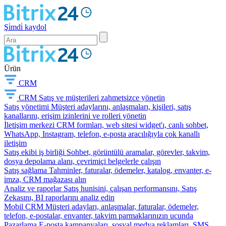
Şi̇mdi̇ kaydol
Ürün
CRM
CRM
Satış ve müşterileri zahmetsizce yönetin
Satış yönetimi
Müşteri adaylarını, anlaşmaları, kişileri, satış
kanallarını, erişim izinlerini ve rolleri yönetin
İletişim merkezi
CRM formları, web sitesi widget'ı, canlı sohbet,
WhatsApp, Instagram, telefon, e-posta aracılığıyla çok kanallı
iletişim
Satış ekibi iş birliği
Sohbet, görüntülü aramalar, görevler, takvim,
dosya depolama alanı, çevrimiçi belgelerle çalışın
Satış sağlama
Tahminler, faturalar, ödemeler, katalog, envanter, e-
imza, CRM mağazası alın
Analiz ve raporlar
Satış hunisini, çalışan performansını, Satış
Zekasını, BI raporlarını analiz edin
Mobil CRM
Müşteri adayları, anlaşmalar, faturalar, ödemeler,
telefon, e-postalar, envanter, takvim parmaklarınızın ucunda
Pazarlama
E-posta kampanyaları, sosyal medya reklamları, SMS,