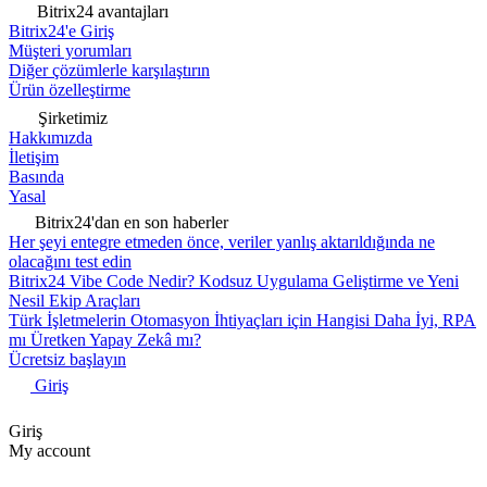
Bitrix24 avantajları
Bitrix24'e Giriş
Müşteri yorumları
Diğer çözümlerle karşılaştırın
Ürün özelleştirme
Şirketimiz
Hakkımızda
İletişim
Basında
Yasal
Bitrix24'dan en son haberler
Her şeyi entegre etmeden önce, veriler yanlış aktarıldığında ne
olacağını test edin
Bitrix24 Vibe Code Nedir? Kodsuz Uygulama Geliştirme ve Yeni
Nesil Ekip Araçları
Türk İşletmelerin Otomasyon İhtiyaçları için Hangisi Daha İyi, RPA
mı Üretken Yapay Zekâ mı?
Ücretsiz başlayın
Giriş
Giriş
My account