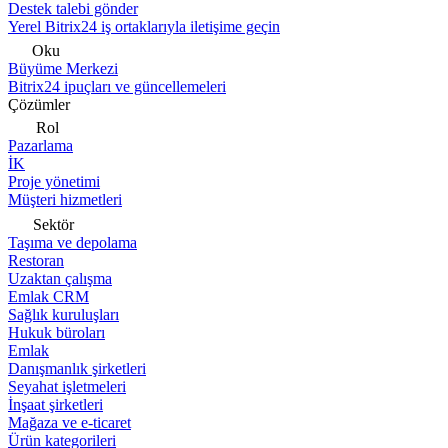
Destek talebi gönder
Yerel Bitrix24 iş ortaklarıyla iletişime geçin
Oku
Büyüme Merkezi
Bitrix24 ipuçları ve güncellemeleri
Çözümler
Rol
Pazarlama
İK
Proje yönetimi
Müşteri hizmetleri
Sektör
Taşıma ve depolama
Restoran
Uzaktan çalışma
Emlak CRM
Sağlık kuruluşları
Hukuk büroları
Emlak
Danışmanlık şirketleri
Seyahat işletmeleri
İnşaat şirketleri
Mağaza ve e-ticaret
Ürün kategorileri