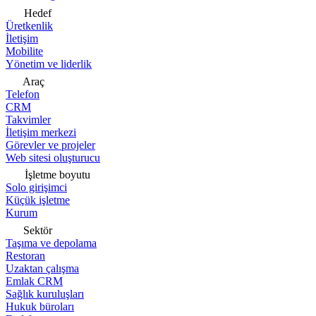
Hedef
Üretkenlik
İletişim
Mobilite
Yönetim ve liderlik
Araç
Telefon
CRM
Takvimler
İletişim merkezi
Görevler ve projeler
Web sitesi oluşturucu
İşletme boyutu
Solo girişimci
Küçük işletme
Kurum
Sektör
Taşıma ve depolama
Restoran
Uzaktan çalışma
Emlak CRM
Sağlık kuruluşları
Hukuk büroları