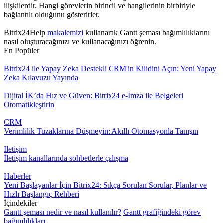
ilişkilerdir. Hangi görevlerin birincil ve hangilerinin birbiriyle
bağlantılı olduğunu gösterirler.
Bitrix24Help
makalemizi
kullanarak Gantt şeması bağımlılıklarını
nasıl oluşturacağınızı ve kullanacağınızı öğrenin.
En Popüler
Bitrix24 ile Yapay Zeka Destekli CRM'in Kilidini Açın: Yeni Yapay
Zeka Kılavuzu Yayında
Dijital İK’da Hız ve Güven: Bitrix24 e-İmza ile Belgeleri
Otomatikleştirin
CRM
Verimlilik Tuzaklarına Düşmeyin: Akıllı Otomasyonla Tanışın
Iletişim
İletişim kanallarında sohbetlerle çalışma
Haberler
Yeni Başlayanlar İçin Bitrix24: Sıkça Sorulan Sorular, Planlar ve
Hızlı Başlangıç Rehberi
İçindekiler
Gantt şeması nedir ve nasıl kullanılır?
Gantt grafiğindeki görev
bağımlılıkları