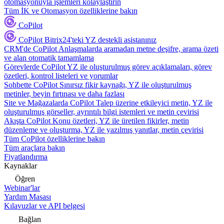
otomasyonuyla işlemleri kolaylaştırın
Tüm İK ve Otomasyon özelliklerine bakın
CoPilot
CoPilot
Bitrix24'teki YZ destekli asistanınız
CRM'de CoPilot
Anlaşmalarda aramadan metne deşifre, arama özeti
ve alan otomatik tamamlama
Görevlerde CoPilot
YZ ile oluşturulmuş görev açıklamaları, görev
özetleri, kontrol listeleri ve yorumlar
Sohbette CoPilot
Sınırsız fikir kaynağı, YZ ile oluşturulmuş
metinler, beyin fırtınası ve daha fazlası
Site ve Mağazalarda CoPilot
Talep üzerine etkileyici metin, YZ ile
oluşturulmuş görseller, ayrıntılı bilgi istemleri ve metin çevirisi
Akışta CoPilot
Konu özetleri, YZ ile üretilen fikirler, metin
düzenleme ve oluşturma, YZ ile yazılmış yanıtlar, metin çevirisi
Tüm CoPilot özelliklerine bakın
Tüm araçlara bakın
Fiyatlandırma
Kaynaklar
Öğren
Webinar'lar
Yardım Masası
Kılavuzlar ve API belgesi
Bağlan