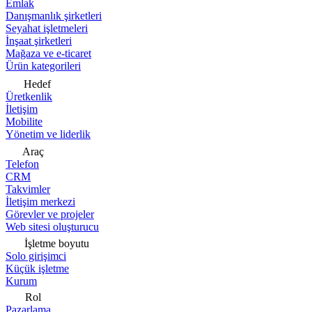
Emlak
Danışmanlık şirketleri
Seyahat işletmeleri
İnşaat şirketleri
Mağaza ve e-ticaret
Ürün kategorileri
Hedef
Üretkenlik
İletişim
Mobilite
Yönetim ve liderlik
Araç
Telefon
CRM
Takvimler
İletişim merkezi
Görevler ve projeler
Web sitesi oluşturucu
İşletme boyutu
Solo girişimci
Küçük işletme
Kurum
Rol
Pazarlama