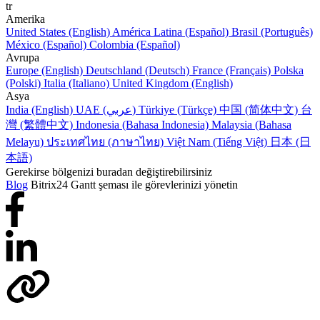
tr
Amerika
United States (English)
América Latina (Español)
Brasil (Português)
México (Español)
Colombia (Español)
Avrupa
Europe (English)
Deutschland (Deutsch)
France (Français)
Polska
(Polski)
Italia (Italiano)
United Kingdom (English)
Asya
India (English)
UAE (عربي)
Türkiye (Türkçe)
中国 (简体中文)
台
灣 (繁體中文)
Indonesia (Bahasa Indonesia)
Malaysia (Bahasa
Melayu)
ประเทศไทย (ภาษาไทย)
Việt Nam (Tiếng Việt)
日本 (日
本語)
Gerekirse bölgenizi buradan değiştirebilirsiniz
Blog
Bitrix24 Gantt şeması ile görevlerinizi yönetin