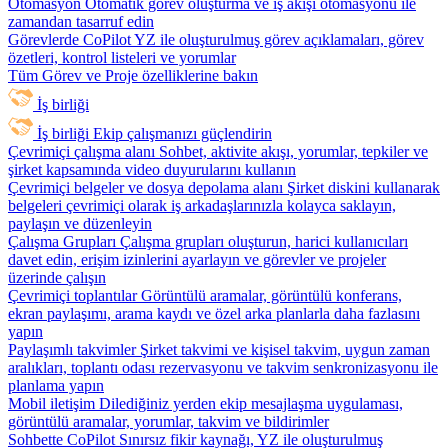
Otomasyon
Otomatik görev oluşturma ve iş akışı otomasyonu ile
zamandan tasarruf edin
Görevlerde CoPilot
YZ ile oluşturulmuş görev açıklamaları, görev
özetleri, kontrol listeleri ve yorumlar
Tüm Görev ve Proje özelliklerine bakın
İş birliği
İş birliği
Ekip çalışmanızı güçlendirin
Çevrimiçi çalışma alanı
Sohbet, aktivite akışı, yorumlar, tepkiler ve
şirket kapsamında video duyurularını kullanın
Çevrimiçi belgeler ve dosya depolama alanı
Şirket diskini kullanarak
belgeleri çevrimiçi olarak iş arkadaşlarınızla kolayca saklayın,
paylaşın ve düzenleyin
Çalışma Grupları
Çalışma grupları oluşturun, harici kullanıcıları
davet edin, erişim izinlerini ayarlayın ve görevler ve projeler
üzerinde çalışın
Çevrimiçi toplantılar
Görüntülü aramalar, görüntülü konferans,
ekran paylaşımı, arama kaydı ve özel arka planlarla daha fazlasını
yapın
Paylaşımlı takvimler
Şirket takvimi ve kişisel takvim, uygun zaman
aralıkları, toplantı odası rezervasyonu ve takvim senkronizasyonu ile
planlama yapın
Mobil iletişim
Dilediğiniz yerden ekip mesajlaşma uygulaması,
görüntülü aramalar, yorumlar, takvim ve bildirimler
Sohbette CoPilot
Sınırsız fikir kaynağı, YZ ile oluşturulmuş