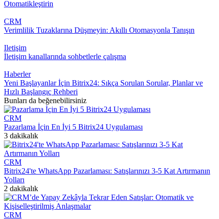
Otomatikleştirin
CRM
Verimlilik Tuzaklarına Düşmeyin: Akıllı Otomasyonla Tanışın
Iletişim
İletişim kanallarında sohbetlerle çalışma
Haberler
Yeni Başlayanlar İçin Bitrix24: Sıkça Sorulan Sorular, Planlar ve
Hızlı Başlangıç Rehberi
Bunları da beğenebilirsiniz
CRM
Pazarlama İçin En İyi 5 Bitrix24 Uygulaması
3 dakikalık
CRM
Bitrix24'te WhatsApp Pazarlaması: Satışlarınızı 3-5 Kat Artırmanın
Yolları
2 dakikalık
CRM