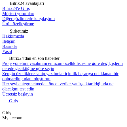
Bitrix24 avantajları
Bitrix24'e Giriş
Müşteri yorumları
Diğer çözümlerle karşılaştırın
Ürün özelleştirme
Şirketimiz
Hakkımızda
İletişim
Basında
Yasal
Bitrix24'dan en son haberler
Proje yönetimi yazılımını en uzun özellik listesine göre değil, işlerin
nerede geciktiğine göre seçin
Zengin özelliklere sahip yazılımlar için ilk başarıya odaklanan bir
onboarding planı oluşturun
Her şeyi entegre etmeden önce, veriler yanlış aktarıldığında ne
olacağını test edin
Ücretsiz başlayın
Giriş
Giriş
My account