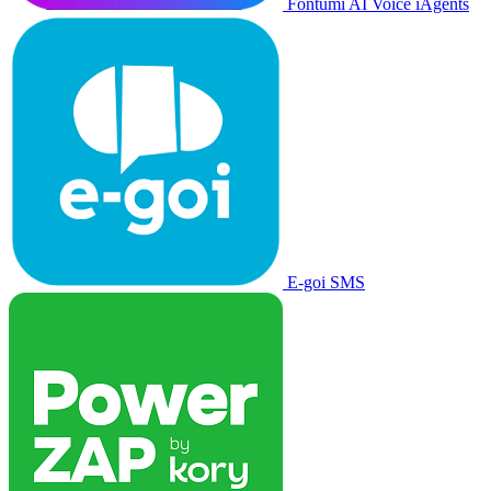
Fontumi AI Voice iAgents
E-goi SMS