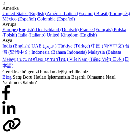
tr
Amerika
United States (English)
América Latina (Español)
Brasil (Português)
México (Español)
Colombia (Español)
Avrupa
Europe (English)
Deutschland (Deutsch)
France (Français)
Polska
(Polski)
Italia (Italiano)
United Kingdom (English)
Asya
India (English)
UAE (عربي)
Türkiye (Türkçe)
中国 (简体中文)
台
灣 (繁體中文)
Indonesia (Bahasa Indonesia)
Malaysia (Bahasa
Melayu)
ประเทศไทย (ภาษาไทย)
Việt Nam (Tiếng Việt)
日本 (日
本語)
Gerekirse bölgenizi buradan değiştirebilirsiniz
Blog
Satış Boru Hatları İşletmenizin Başarılı Olmasına Nasıl
Yardımcı Olabilir?