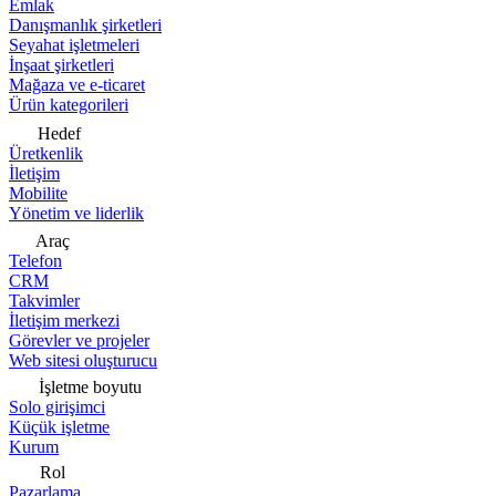
Emlak
Danışmanlık şirketleri
Seyahat işletmeleri
İnşaat şirketleri
Mağaza ve e-ticaret
Ürün kategorileri
Hedef
Üretkenlik
İletişim
Mobilite
Yönetim ve liderlik
Araç
Telefon
CRM
Takvimler
İletişim merkezi
Görevler ve projeler
Web sitesi oluşturucu
İşletme boyutu
Solo girişimci
Küçük işletme
Kurum
Rol
Pazarlama