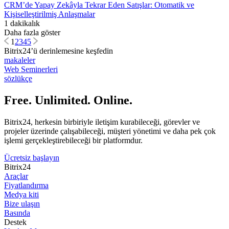
CRM’de Yapay Zekâyla Tekrar Eden Satışlar: Otomatik ve
Kişiselleştirilmiş Anlaşmalar
1 dakikalık
Daha fazla göster
1
2
3
4
5
Bitrix24’ü derinlemesine keşfedin
makaleler
Web Seminerleri
sözlükçe
Free. Unlimited. Online.
Bitrix24, herkesin birbiriyle iletişim kurabileceği, görevler ve
projeler üzerinde çalışabileceği, müşteri yönetimi ve daha pek çok
işlemi gerçekleştirebileceği bir platformdur.
Ücretsiz başlayın
Bitrix24
Araçlar
Fiyatlandırma
Medya kiti
Bize ulaşın
Basında
Destek