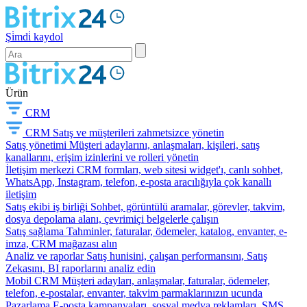
Şi̇mdi̇ kaydol
Ürün
CRM
CRM
Satış ve müşterileri zahmetsizce yönetin
Satış yönetimi
Müşteri adaylarını, anlaşmaları, kişileri, satış
kanallarını, erişim izinlerini ve rolleri yönetin
İletişim merkezi
CRM formları, web sitesi widget'ı, canlı sohbet,
WhatsApp, Instagram, telefon, e-posta aracılığıyla çok kanallı
iletişim
Satış ekibi iş birliği
Sohbet, görüntülü aramalar, görevler, takvim,
dosya depolama alanı, çevrimiçi belgelerle çalışın
Satış sağlama
Tahminler, faturalar, ödemeler, katalog, envanter, e-
imza, CRM mağazası alın
Analiz ve raporlar
Satış hunisini, çalışan performansını, Satış
Zekasını, BI raporlarını analiz edin
Mobil CRM
Müşteri adayları, anlaşmalar, faturalar, ödemeler,
telefon, e-postalar, envanter, takvim parmaklarınızın ucunda
Pazarlama
E-posta kampanyaları, sosyal medya reklamları, SMS,