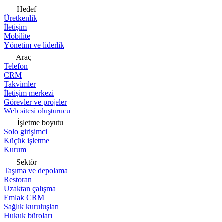
Hedef
Üretkenlik
İletişim
Mobilite
Yönetim ve liderlik
Araç
Telefon
CRM
Takvimler
İletişim merkezi
Görevler ve projeler
Web sitesi oluşturucu
İşletme boyutu
Solo girişimci
Küçük işletme
Kurum
Sektör
Taşıma ve depolama
Restoran
Uzaktan çalışma
Emlak CRM
Sağlık kuruluşları
Hukuk büroları