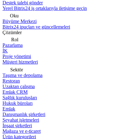
Destek talebi gönder
Yerel Bitrix24 iş ortaklarıyla iletişime geçin
Oku
Büyüme Merkezi
Bitrix24 ipuçları ve güncellemeleri
Çözümler
Rol
Pazarlama
İK
Proje yönetimi
Müşteri hizmetleri
Sektör
Taşıma ve depolama
Restoran
Uzaktan çalışma
Emlak CRM
Sağlık kuruluşları
Hukuk büroları
Emlak
Danışmanlık şirketleri
Seyahat işletmeleri
İnşaat şirketleri
Mağaza ve e-ticaret
Ürün kategorileri