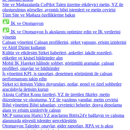
Site ve Mağazalarda CoPilot
Talep üzerine etkileyici metin, YZ ile
oluşturulmuş görseller, ayrıntılı bilgi istemleri ve metin çevirisi
Tüm Site ve Mağaza özelliklerine bakın
İK ve Otomasyon
İK ve Otomasyon
İş akışlarını optimize edin ve İK verilerini
yönetin
Çalışan yönetimi
Çalışan profillerini, şirket yapısını, erişim izinlerini
ve Aktif Dizini kullanın
Kültür ve etkileşim
Şirket haberleri, anketler, takdir rozetleri,
etiketler ve kişisel bildirimler alın
Mobil İK
Hareket hâlinde sohbet, görüntülü aramalar, çalışan
profilleri, onaylar ve bildirimler
İş yönetimi
KPI, iş raporları, denetmen görünümü ile çalışan
performansını takip edin
Şirket içi iletişim
Video duyuruları, notlar, genel ve özel sohbetler
aracılığıyla iletişim kurun
Akışta CoPilot
Konu özetleri, YZ ile üretilen fikirler, metin
düzenleme ve oluşturma, YZ ile yazılmış yanıtlar, metin çevirisi
Bilgi yönetimi
Bilgi tabanları, çevrimiçi belgeler, dosya depolama
alanı ve erişim izinleriyle çalışın
MCP sunucusu
Harici YZ araçlarını Bitrix24'e bağlayın ve çalışma
alanınızda güvenli işlemler gerçekleştirin
Otomasyon
Talepler, onaylar, gider raporları, RPA ve iş akışı