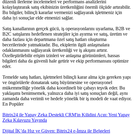
düzenli ilerleme incelemeleri ve performans analizlerini
kolaylaştırarak satış ekibinizin üretkenliğini önemli ölçüde artırabilir.
Bu bilgiler, bilinçli kararlar vermenizi sağlayarak işletmeniz için
daha iyi sonuçlar elde etmenizi sağlar.
Satış kanallarının gerçek gücü, iş operasyonlarını uyarlama, B2B ve
B2C satışlarını hedeflenen stratejiler için ayırma ve satış, üretim ve
daha fazlası için departmana özel satış hatları oluşturma
becerilerinde yatmaktadır. Bu, ekiplerin ilgili anlaşmalara
odaklanmasını sağlayarak üretkenliği ve iş akışını artırır.
Özelleştirilebilir erişim izinleri ve anlaşma görünümleri, hassas
bilgileri daha da güvenli hale getirir ve ekip performansını optimize
eder.
Temelde satış hatları, işletmeleri bilinçli karar alma için gereken yapı
ve öngörülerle donatarak satış büyümesine ve operasyonel
mükemmelliğe yönelik daha koordineli bir çabayı teşvik eder. Bu
yaklaşımı benimsemek, yalnızca daha iyi satış sonuçları değil, aynı
zamanda daha verimli ve hedefe yönelik bir iş modeli de vaat ediyor.
En Popüler
Bitrix24 ile Yapay Zeka Destekli CRM'in Kilidini Açın: Yeni Yapay
Zeka Kılavuzu Yayında
Dijital İK’da Hız ve Güven: Bitrix24 e-İmza ile Belgeleri