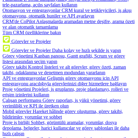
tele-pazarlama, açılış sayfaları kullanın
Otomasyon ve entegrasyonlar
CRM kural ve tetikleyicileri, iş akışı
otomasyonu, otomatik huniler ve API ayarlayın
CRM'de CoPilot
Anlaşmalarda aramadan metne deşifre, arama özeti
ve alan otomatik tamamlama
Tüm CRM özelliklerine bakın
Görevler ve Projeler
Görevler ve Projeler
Daha kolay ve hızlı şekilde iş yapın
Görev yönetimi
Kanban panosu, Gantt grafiği, Scrum ve görev
listesi arasından seçim yapın
Görev takibi
Kontrol listeleri ve alt görevler, görev özeti, zaman
takibi, odaklanma ve denetmen modundan yararlanın
API ve entegrasyonlar
Gelişmiş görev otomasyonu için API
entegrasyonu aracılığıyla görevlerinizi diğer hizmetlere bağlayın
Proje yönetimi
Projeleri, iş gruplarını, proje planlamayı, rolleri ve
erişim izinlerini kullanın
Çalışan performansı
Görev raporları, iş yükü yönetimi, görev
verimliliği ve KPI ile üretken olun
Mobil görevler
Hareket hâlinde görev oluşturma, görev takibi,
bildirimler, yorumlar ve sohbet
Proje iş birliği
Sohbet, görüntülü aramalar, yorumlar, dosya
depolama, belgeler, harici kullanıcılar ve görev şablonları ile daha
hızlı çalışın