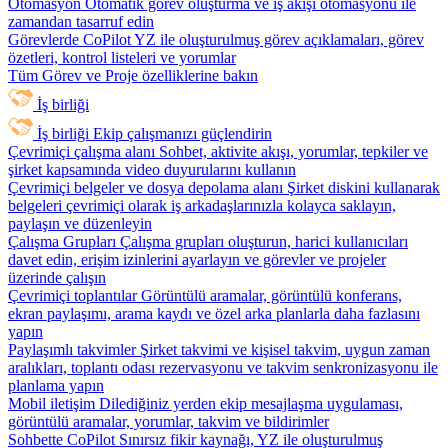
Otomasyon
Otomatik görev oluşturma ve iş akışı otomasyonu ile
zamandan tasarruf edin
Görevlerde CoPilot
YZ ile oluşturulmuş görev açıklamaları, görev
özetleri, kontrol listeleri ve yorumlar
Tüm Görev ve Proje özelliklerine bakın
İş birliği
İş birliği
Ekip çalışmanızı güçlendirin
Çevrimiçi çalışma alanı
Sohbet, aktivite akışı, yorumlar, tepkiler ve
şirket kapsamında video duyurularını kullanın
Çevrimiçi belgeler ve dosya depolama alanı
Şirket diskini kullanarak
belgeleri çevrimiçi olarak iş arkadaşlarınızla kolayca saklayın,
paylaşın ve düzenleyin
Çalışma Grupları
Çalışma grupları oluşturun, harici kullanıcıları
davet edin, erişim izinlerini ayarlayın ve görevler ve projeler
üzerinde çalışın
Çevrimiçi toplantılar
Görüntülü aramalar, görüntülü konferans,
ekran paylaşımı, arama kaydı ve özel arka planlarla daha fazlasını
yapın
Paylaşımlı takvimler
Şirket takvimi ve kişisel takvim, uygun zaman
aralıkları, toplantı odası rezervasyonu ve takvim senkronizasyonu ile
planlama yapın
Mobil iletişim
Dilediğiniz yerden ekip mesajlaşma uygulaması,
görüntülü aramalar, yorumlar, takvim ve bildirimler
Sohbette CoPilot
Sınırsız fikir kaynağı, YZ ile oluşturulmuş