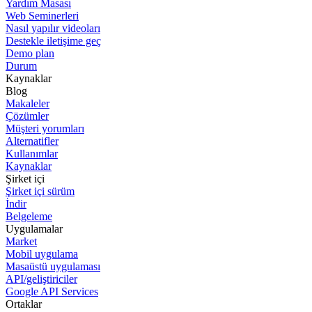
Yardım Masası
Web Seminerleri
Nasıl yapılır videoları
Destekle iletişime geç
Demo plan
Durum
Kaynaklar
Blog
Makaleler
Çözümler
Müşteri yorumları
Alternatifler
Kullanımlar
Kaynaklar
Şirket içi
Şirket içi sürüm
İndir
Belgeleme
Uygulamalar
Market
Mobil uygulama
Masaüstü uygulaması
API/geliştiriciler
Google API Services
Ortaklar