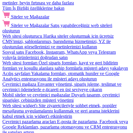
metinler, beyin fırtınası ve daha fazlası
Tüm İş Birliği özelliklerine bakın
Siteler ve Mağazalar
Siteler ve Mağazalar
Satış yapabileceğiniz web siteleri
oluşturun
Web sitesi oluşturucu
Harika siteler oluşturmak için ücretsiz
CMS'imizi, şablonlarımızı, barındırma hizmetimizi, YZ ile
oluşturulan görsellerimizi ve metinlerimizi kullanın
Sosyal satış
Facebook, Instagram, WhatsApp veya Telegram
yoluyla ürünlerinizi doğrudan satın
Web sitesi formları
Özel sipariş formları, kayıt ve geri bildirim
formları ve koşullu alanlara sahip formlarla müşteri adayı yakalayın
Açılış sayfaları
Yakalama formları, otomatik huniler ve Google
Analytics entegrasyonu ile müşteri adayı oluşturun
Çevrimiçi mağaza
Envanter yönetimi, sipariş işleme, teslimat ve
çevrimiçi ödemelerle e-ticareti en üst seviyeye çıkarın
Mobil siteler ve çevrimiçi mağazalar
Duyarlı tasarım, çevrimiçi
siparişler, cebinizden müşteri yönetimi
Web sitesi widget'ı
Site ziyaretçileriyle sohbet etmek, popüler
mesajlaşma uygulamalarını kullanmak ve geri arama isteklerini
kabul etmek için widget'ı etkinleştirin
Çevrimiçi pazarlama araçları
E-posta ile pazarlama, Facebook veya
Google Reklamları, pazarlama otomasyonu ve CRM entegrasyonu
ile satışları artırın