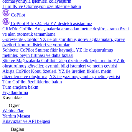
otomasyonuyla işlemleri kolaylaştırın
Tüm İK ve Otomasyon özelliklerine bakın
CoPilot
CoPilot
Bitrix24'teki YZ destekli asistanınız
CRM'de CoPilot
Anlaşmalarda aramadan metne deşifre, arama özeti
ve alan otomatik tamamlama
Görevlerde CoPilot
YZ ile oluşturulmuş görev açıklamaları, görev
özetleri, kontrol listeleri ve yorumlar
Sohbette CoPilot
Sınırsız fikir kaynağı, YZ ile oluşturulmuş
metinler, beyin fırtınası ve daha fazlası
Site ve Mağazalarda CoPilot
Talep üzerine etkileyici metin, YZ ile
oluşturulmuş görseller, ayrıntılı bilgi istemleri ve metin çevirisi
Akışta CoPilot
Konu özetleri, YZ ile üretilen fikirler, metin
düzenleme ve oluşturma, YZ ile yazılmış yanıtlar, metin çevirisi
Tüm CoPilot özelliklerine bakın
Tüm araçlara bakın
Fiyatlandırma
Kaynaklar
Öğren
Webinar'lar
Yardım Masası
Kılavuzlar ve API belgesi
Bağlan