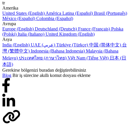
tr
Amerika
United States (English)
América Latina (Español)
Brasil (Português)
México (Español)
Colombia (Español)
Avrupa
Europe (English)
Deutschland (Deutsch)
France (Français)
Polska
(Polski)
Italia (Italiano)
United Kingdom (English)
Asya
India (English)
UAE (عربي)
Türkiye (Türkçe)
中国 (简体中文)
台
灣 (繁體中文)
Indonesia (Bahasa Indonesia)
Malaysia (Bahasa
Melayu)
ประเทศไทย (ภาษาไทย)
Việt Nam (Tiếng Việt)
日本 (日
本語)
Gerekirse bölgenizi buradan değiştirebilirsiniz
Blog
Bir iş sürecine akıllı komut dosyası ekleme