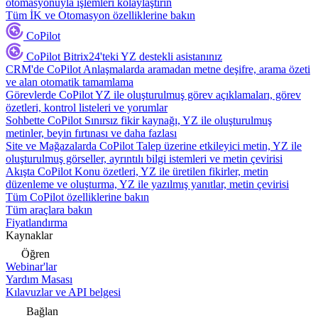
otomasyonuyla işlemleri kolaylaştırın
Tüm İK ve Otomasyon özelliklerine bakın
CoPilot
CoPilot
Bitrix24'teki YZ destekli asistanınız
CRM'de CoPilot
Anlaşmalarda aramadan metne deşifre, arama özeti
ve alan otomatik tamamlama
Görevlerde CoPilot
YZ ile oluşturulmuş görev açıklamaları, görev
özetleri, kontrol listeleri ve yorumlar
Sohbette CoPilot
Sınırsız fikir kaynağı, YZ ile oluşturulmuş
metinler, beyin fırtınası ve daha fazlası
Site ve Mağazalarda CoPilot
Talep üzerine etkileyici metin, YZ ile
oluşturulmuş görseller, ayrıntılı bilgi istemleri ve metin çevirisi
Akışta CoPilot
Konu özetleri, YZ ile üretilen fikirler, metin
düzenleme ve oluşturma, YZ ile yazılmış yanıtlar, metin çevirisi
Tüm CoPilot özelliklerine bakın
Tüm araçlara bakın
Fiyatlandırma
Kaynaklar
Öğren
Webinar'lar
Yardım Masası
Kılavuzlar ve API belgesi
Bağlan