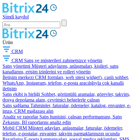
Şi̇mdi̇ kaydol
Ürün
CRM
CRM
Satış ve müşterileri zahmetsizce yönetin
Satış yönetimi
Müşteri adaylarını, anlaşmaları, kişileri, satış
kanallarını, erişim izinlerini ve rolleri yönetin
İletişim merkezi
CRM formları, web sitesi widget'ı, canlı sohbet,
WhatsApp, Instagram, telefon, e-posta aracılığıyla çok kanallı
iletişim
Satış ekibi iş birliği
Sohbet, görüntülü aramalar, görevler, takvim,
dosya depolama alanı, çevrimiçi belgelerle çalışın
Satış sağlama
Tahminler, faturalar, ödemeler, katalog, envanter, e-
imza, CRM mağazası alın
Analiz ve raporlar
Satış hunisini, çalışan performansını, Satış
Zekasını, BI raporlarını analiz edin
Mobil CRM
Müşteri adayları, anlaşmalar, faturalar, ödemeler,
telefon, e-postalar, envanter, takvim parmaklarınızın ucunda
Pazarlama
E-posta kampanyaları, sosyal medya reklamları, SMS,