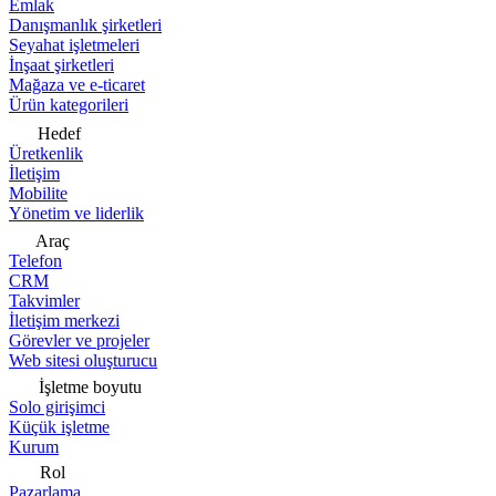
Emlak
Danışmanlık şirketleri
Seyahat işletmeleri
İnşaat şirketleri
Mağaza ve e-ticaret
Ürün kategorileri
Hedef
Üretkenlik
İletişim
Mobilite
Yönetim ve liderlik
Araç
Telefon
CRM
Takvimler
İletişim merkezi
Görevler ve projeler
Web sitesi oluşturucu
İşletme boyutu
Solo girişimci
Küçük işletme
Kurum
Rol
Pazarlama