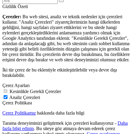
Gizlilik Özeti
Çerezler:
Bu web sitesi, analiz ve teknik nedenler için çerezleri
kullanır. "Analiz Çerezleri" ziyaretçilerimizin hangi ülkelerden
geldiğini, hangi sayfaları ziyaret ettiklerini ve bu sitede hangi
eylemleri gerçekleştirdiklerini anlamamıza yardımcı olmak için
Google Analytics tarafından eklenir. "Kesinlikle Gerekli Çerezler",
adından da anlaşılacağı gibi, bu web sitesinin canlı sohbet kullanma
yeteneği gibi belirli özelliklerinin düzgün çalışması için gerekli olan
bir çerez türüdür. Bu çerezlerin devre dışı bırakılması, bu özelliklere
erişimi devre dışı bırakır ve web sitesi deneyiminizi olumsuz etkiler.
İki tür çerez de bu eklentiyle etkinleştirilebilir veya devre dışı
bırakılabilir.
Çerez Ayarları
Kesinlikle Gerekli Çerezler
Analiz Çerezleri
Çerez Politikası
Çerez Politikamız
hakkında daha fazla bilgi
Tarama deneyiminizi geliştirmek için çerezleri kullanıyoruz -
Daha
fazla bilgi edinin
. Bu siteye göz atmaya devam ederek çerez
kullanımı şartlarımızı kabul etmiş olursunuz.
Çerez ayarlarınızı