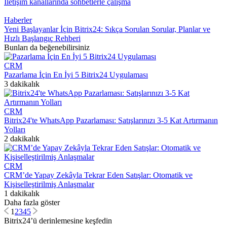
İletişim kanallarında sohbetlerle çalışma
Haberler
Yeni Başlayanlar İçin Bitrix24: Sıkça Sorulan Sorular, Planlar ve
Hızlı Başlangıç Rehberi
Bunları da beğenebilirsiniz
CRM
Pazarlama İçin En İyi 5 Bitrix24 Uygulaması
3 dakikalık
CRM
Bitrix24'te WhatsApp Pazarlaması: Satışlarınızı 3-5 Kat Artırmanın
Yolları
2 dakikalık
CRM
CRM’de Yapay Zekâyla Tekrar Eden Satışlar: Otomatik ve
Kişiselleştirilmiş Anlaşmalar
1 dakikalık
Daha fazla göster
1
2
3
4
5
Bitrix24’ü derinlemesine keşfedin