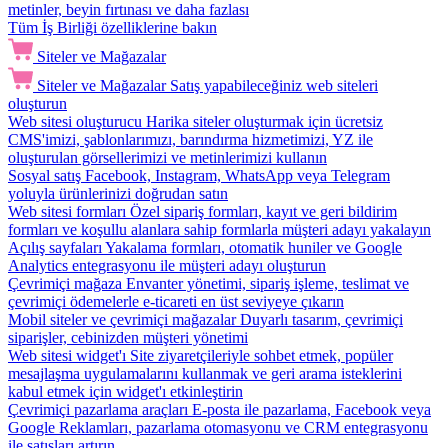
metinler, beyin fırtınası ve daha fazlası
Tüm İş Birliği özelliklerine bakın
Siteler ve Mağazalar
Siteler ve Mağazalar
Satış yapabileceğiniz web siteleri
oluşturun
Web sitesi oluşturucu
Harika siteler oluşturmak için ücretsiz
CMS'imizi, şablonlarımızı, barındırma hizmetimizi, YZ ile
oluşturulan görsellerimizi ve metinlerimizi kullanın
Sosyal satış
Facebook, Instagram, WhatsApp veya Telegram
yoluyla ürünlerinizi doğrudan satın
Web sitesi formları
Özel sipariş formları, kayıt ve geri bildirim
formları ve koşullu alanlara sahip formlarla müşteri adayı yakalayın
Açılış sayfaları
Yakalama formları, otomatik huniler ve Google
Analytics entegrasyonu ile müşteri adayı oluşturun
Çevrimiçi mağaza
Envanter yönetimi, sipariş işleme, teslimat ve
çevrimiçi ödemelerle e-ticareti en üst seviyeye çıkarın
Mobil siteler ve çevrimiçi mağazalar
Duyarlı tasarım, çevrimiçi
siparişler, cebinizden müşteri yönetimi
Web sitesi widget'ı
Site ziyaretçileriyle sohbet etmek, popüler
mesajlaşma uygulamalarını kullanmak ve geri arama isteklerini
kabul etmek için widget'ı etkinleştirin
Çevrimiçi pazarlama araçları
E-posta ile pazarlama, Facebook veya
Google Reklamları, pazarlama otomasyonu ve CRM entegrasyonu
ile satışları artırın