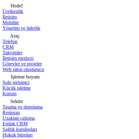
Hedef
Üretkenlik
İletişim
Mobilite
Yönetim ve liderlik
Araç
Telefon
CRM
Takvimler
İletişim merkezi
Görevler ve projeler
Web sitesi oluşturucu
İşletme boyutu
Solo girişimci
Küçük işletme
Kurum
Sektör
Taşıma ve depolama
Restoran
Uzaktan çalışma
Emlak CRM
Sağlık kuruluşları
Hukuk büroları