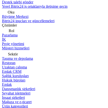
Destek talebi gönder
Yerel Bitrix24 iş ortaklarıyla iletişime geçin
Oku
Büyüme Merkezi
Bitrix24 ipuçları ve güncellemeleri
Çözümler
Rol
Pazarlama
İK
Proje yönetimi
Müşteri hizmetleri
Sektör
Taşıma ve depolama
Restoran
Uzaktan çalışma
Emlak CRM
Sağlık kuruluşları
Hukuk büroları
Emlak
Danışmanlık şirketleri
Seyahat işletmeleri
İnşaat şirketleri
Mağaza ve e-ticaret
Ürün kategorileri