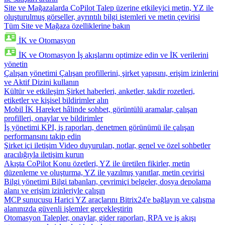
Site ve Mağazalarda CoPilot
Talep üzerine etkileyici metin, YZ ile
oluşturulmuş görseller, ayrıntılı bilgi istemleri ve metin çevirisi
Tüm Site ve Mağaza özelliklerine bakın
İK ve Otomasyon
İK ve Otomasyon
İş akışlarını optimize edin ve İK verilerini
yönetin
Çalışan yönetimi
Çalışan profillerini, şirket yapısını, erişim izinlerini
ve Aktif Dizini kullanın
Kültür ve etkileşim
Şirket haberleri, anketler, takdir rozetleri,
etiketler ve kişisel bildirimler alın
Mobil İK
Hareket hâlinde sohbet, görüntülü aramalar, çalışan
profilleri, onaylar ve bildirimler
İş yönetimi
KPI, iş raporları, denetmen görünümü ile çalışan
performansını takip edin
Şirket içi iletişim
Video duyuruları, notlar, genel ve özel sohbetler
aracılığıyla iletişim kurun
Akışta CoPilot
Konu özetleri, YZ ile üretilen fikirler, metin
düzenleme ve oluşturma, YZ ile yazılmış yanıtlar, metin çevirisi
Bilgi yönetimi
Bilgi tabanları, çevrimiçi belgeler, dosya depolama
alanı ve erişim izinleriyle çalışın
MCP sunucusu
Harici YZ araçlarını Bitrix24'e bağlayın ve çalışma
alanınızda güvenli işlemler gerçekleştirin
Otomasyon
Talepler, onaylar, gider raporları, RPA ve iş akışı