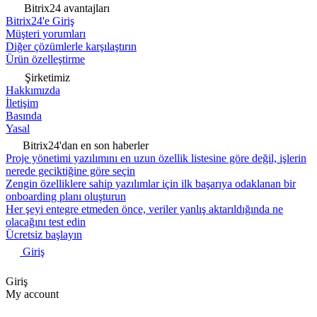
Bitrix24 avantajları
Bitrix24'e Giriş
Müşteri yorumları
Diğer çözümlerle karşılaştırın
Ürün özelleştirme
Şirketimiz
Hakkımızda
İletişim
Basında
Yasal
Bitrix24'dan en son haberler
Proje yönetimi yazılımını en uzun özellik listesine göre değil, işlerin
nerede geciktiğine göre seçin
Zengin özelliklere sahip yazılımlar için ilk başarıya odaklanan bir
onboarding planı oluşturun
Her şeyi entegre etmeden önce, veriler yanlış aktarıldığında ne
olacağını test edin
Ücretsiz başlayın
Giriş
Giriş
My account