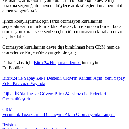
Ek olarak, artık otomasyon kurallarını bir süreliğine devre dışı
bırakma seçeneği de mevcut; böylece artık süreçleri tamamen iptal
etmenize gerek yok.
İşinizi kolaylaştırmak için farklı otomasyon kurallarının
seçilebilmesini mümkün kıldık. Ancak, biri etkin olan birden fazla
otomasyon kuralı seçerseniz seçilen tüm otomasyon kuralları devre
dışı bırakılır.
Otomasyon kurallarının devre dışı bırakılması hem CRM hem de
Görevler ve Projeler'de aynı şekilde çalışır.
Daha fazlası için
Bitrix24 Help makalemizi
inceleyin.
En Popüler
Bitrix24 ile Yapay Zeka Destekli CRM'in Kilidini Açın: Yeni Yapay
Zeka Kılavuzu Yayında
Dijital İK’da Hız ve Güven: Bitrix24 e-İmza ile Belgeleri
Otomatikleştirin
CRM
Verimlilik Tuzaklarına Düşmeyin: Akıllı Otomasyonla Tanışın
Iletişim