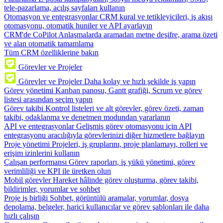
tele-pazarlama, açılış sayfaları kullanın
Otomasyon ve entegrasyonlar
CRM kural ve tetikleyicileri, iş akışı
otomasyonu, otomatik huniler ve API ayarlayın
CRM'de CoPilot
Anlaşmalarda aramadan metne deşifre, arama özeti
ve alan otomatik tamamlama
Tüm CRM özelliklerine bakın
Görevler ve Projeler
Görevler ve Projeler
Daha kolay ve hızlı şekilde iş yapın
Görev yönetimi
Kanban panosu, Gantt grafiği, Scrum ve görev
listesi arasından seçim yapın
Görev takibi
Kontrol listeleri ve alt görevler, görev özeti, zaman
takibi, odaklanma ve denetmen modundan yararlanın
API ve entegrasyonlar
Gelişmiş görev otomasyonu için API
entegrasyonu aracılığıyla görevlerinizi diğer hizmetlere bağlayın
Proje yönetimi
Projeleri, iş gruplarını, proje planlamayı, rolleri ve
erişim izinlerini kullanın
Çalışan performansı
Görev raporları, iş yükü yönetimi, görev
verimliliği ve KPI ile üretken olun
Mobil görevler
Hareket hâlinde görev oluşturma, görev takibi,
bildirimler, yorumlar ve sohbet
Proje iş birliği
Sohbet, görüntülü aramalar, yorumlar, dosya
depolama, belgeler, harici kullanıcılar ve görev şablonları ile daha
hızlı çalışın