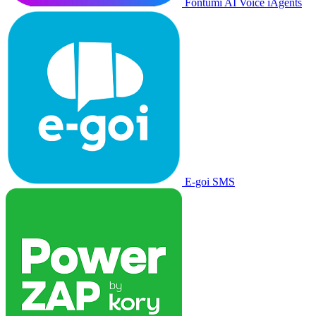
Fontumi AI Voice iAgents
E-goi SMS