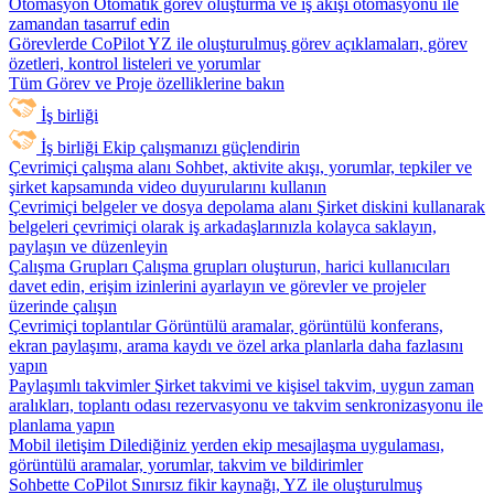
Otomasyon
Otomatik görev oluşturma ve iş akışı otomasyonu ile
zamandan tasarruf edin
Görevlerde CoPilot
YZ ile oluşturulmuş görev açıklamaları, görev
özetleri, kontrol listeleri ve yorumlar
Tüm Görev ve Proje özelliklerine bakın
İş birliği
İş birliği
Ekip çalışmanızı güçlendirin
Çevrimiçi çalışma alanı
Sohbet, aktivite akışı, yorumlar, tepkiler ve
şirket kapsamında video duyurularını kullanın
Çevrimiçi belgeler ve dosya depolama alanı
Şirket diskini kullanarak
belgeleri çevrimiçi olarak iş arkadaşlarınızla kolayca saklayın,
paylaşın ve düzenleyin
Çalışma Grupları
Çalışma grupları oluşturun, harici kullanıcıları
davet edin, erişim izinlerini ayarlayın ve görevler ve projeler
üzerinde çalışın
Çevrimiçi toplantılar
Görüntülü aramalar, görüntülü konferans,
ekran paylaşımı, arama kaydı ve özel arka planlarla daha fazlasını
yapın
Paylaşımlı takvimler
Şirket takvimi ve kişisel takvim, uygun zaman
aralıkları, toplantı odası rezervasyonu ve takvim senkronizasyonu ile
planlama yapın
Mobil iletişim
Dilediğiniz yerden ekip mesajlaşma uygulaması,
görüntülü aramalar, yorumlar, takvim ve bildirimler
Sohbette CoPilot
Sınırsız fikir kaynağı, YZ ile oluşturulmuş