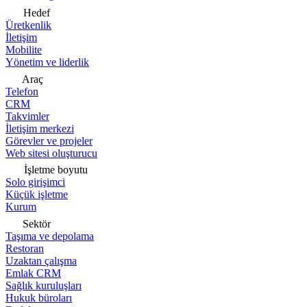
Hedef
Üretkenlik
İletişim
Mobilite
Yönetim ve liderlik
Araç
Telefon
CRM
Takvimler
İletişim merkezi
Görevler ve projeler
Web sitesi oluşturucu
İşletme boyutu
Solo girişimci
Küçük işletme
Kurum
Sektör
Taşıma ve depolama
Restoran
Uzaktan çalışma
Emlak CRM
Sağlık kuruluşları
Hukuk büroları