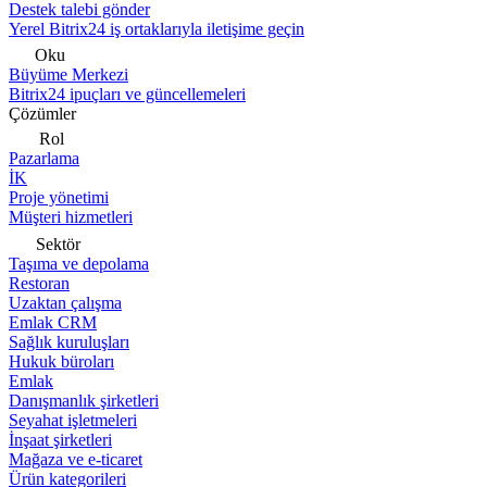
Destek talebi gönder
Yerel Bitrix24 iş ortaklarıyla iletişime geçin
Oku
Büyüme Merkezi
Bitrix24 ipuçları ve güncellemeleri
Çözümler
Rol
Pazarlama
İK
Proje yönetimi
Müşteri hizmetleri
Sektör
Taşıma ve depolama
Restoran
Uzaktan çalışma
Emlak CRM
Sağlık kuruluşları
Hukuk büroları
Emlak
Danışmanlık şirketleri
Seyahat işletmeleri
İnşaat şirketleri
Mağaza ve e-ticaret
Ürün kategorileri