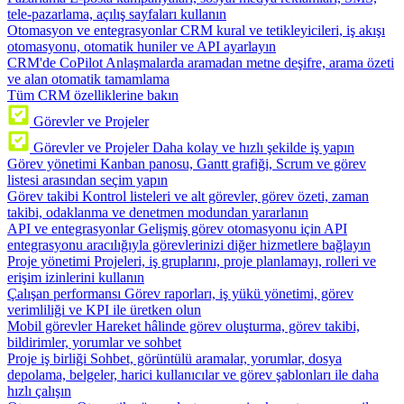
tele-pazarlama, açılış sayfaları kullanın
Otomasyon ve entegrasyonlar
CRM kural ve tetikleyicileri, iş akışı
otomasyonu, otomatik huniler ve API ayarlayın
CRM'de CoPilot
Anlaşmalarda aramadan metne deşifre, arama özeti
ve alan otomatik tamamlama
Tüm CRM özelliklerine bakın
Görevler ve Projeler
Görevler ve Projeler
Daha kolay ve hızlı şekilde iş yapın
Görev yönetimi
Kanban panosu, Gantt grafiği, Scrum ve görev
listesi arasından seçim yapın
Görev takibi
Kontrol listeleri ve alt görevler, görev özeti, zaman
takibi, odaklanma ve denetmen modundan yararlanın
API ve entegrasyonlar
Gelişmiş görev otomasyonu için API
entegrasyonu aracılığıyla görevlerinizi diğer hizmetlere bağlayın
Proje yönetimi
Projeleri, iş gruplarını, proje planlamayı, rolleri ve
erişim izinlerini kullanın
Çalışan performansı
Görev raporları, iş yükü yönetimi, görev
verimliliği ve KPI ile üretken olun
Mobil görevler
Hareket hâlinde görev oluşturma, görev takibi,
bildirimler, yorumlar ve sohbet
Proje iş birliği
Sohbet, görüntülü aramalar, yorumlar, dosya
depolama, belgeler, harici kullanıcılar ve görev şablonları ile daha
hızlı çalışın