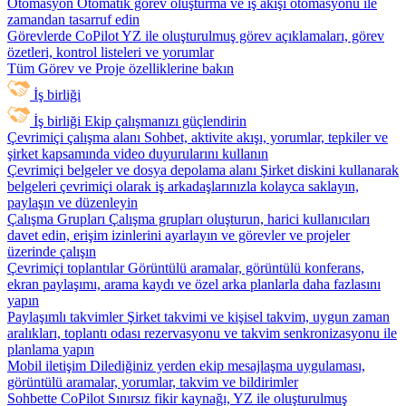
Otomasyon
Otomatik görev oluşturma ve iş akışı otomasyonu ile
zamandan tasarruf edin
Görevlerde CoPilot
YZ ile oluşturulmuş görev açıklamaları, görev
özetleri, kontrol listeleri ve yorumlar
Tüm Görev ve Proje özelliklerine bakın
İş birliği
İş birliği
Ekip çalışmanızı güçlendirin
Çevrimiçi çalışma alanı
Sohbet, aktivite akışı, yorumlar, tepkiler ve
şirket kapsamında video duyurularını kullanın
Çevrimiçi belgeler ve dosya depolama alanı
Şirket diskini kullanarak
belgeleri çevrimiçi olarak iş arkadaşlarınızla kolayca saklayın,
paylaşın ve düzenleyin
Çalışma Grupları
Çalışma grupları oluşturun, harici kullanıcıları
davet edin, erişim izinlerini ayarlayın ve görevler ve projeler
üzerinde çalışın
Çevrimiçi toplantılar
Görüntülü aramalar, görüntülü konferans,
ekran paylaşımı, arama kaydı ve özel arka planlarla daha fazlasını
yapın
Paylaşımlı takvimler
Şirket takvimi ve kişisel takvim, uygun zaman
aralıkları, toplantı odası rezervasyonu ve takvim senkronizasyonu ile
planlama yapın
Mobil iletişim
Dilediğiniz yerden ekip mesajlaşma uygulaması,
görüntülü aramalar, yorumlar, takvim ve bildirimler
Sohbette CoPilot
Sınırsız fikir kaynağı, YZ ile oluşturulmuş