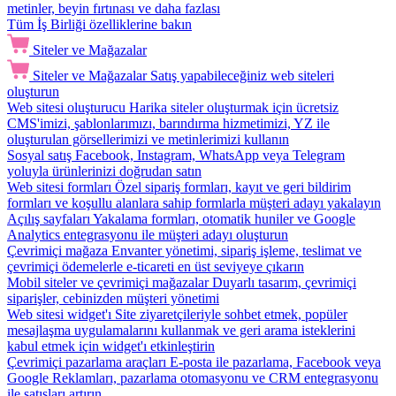
metinler, beyin fırtınası ve daha fazlası
Tüm İş Birliği özelliklerine bakın
Siteler ve Mağazalar
Siteler ve Mağazalar
Satış yapabileceğiniz web siteleri
oluşturun
Web sitesi oluşturucu
Harika siteler oluşturmak için ücretsiz
CMS'imizi, şablonlarımızı, barındırma hizmetimizi, YZ ile
oluşturulan görsellerimizi ve metinlerimizi kullanın
Sosyal satış
Facebook, Instagram, WhatsApp veya Telegram
yoluyla ürünlerinizi doğrudan satın
Web sitesi formları
Özel sipariş formları, kayıt ve geri bildirim
formları ve koşullu alanlara sahip formlarla müşteri adayı yakalayın
Açılış sayfaları
Yakalama formları, otomatik huniler ve Google
Analytics entegrasyonu ile müşteri adayı oluşturun
Çevrimiçi mağaza
Envanter yönetimi, sipariş işleme, teslimat ve
çevrimiçi ödemelerle e-ticareti en üst seviyeye çıkarın
Mobil siteler ve çevrimiçi mağazalar
Duyarlı tasarım, çevrimiçi
siparişler, cebinizden müşteri yönetimi
Web sitesi widget'ı
Site ziyaretçileriyle sohbet etmek, popüler
mesajlaşma uygulamalarını kullanmak ve geri arama isteklerini
kabul etmek için widget'ı etkinleştirin
Çevrimiçi pazarlama araçları
E-posta ile pazarlama, Facebook veya
Google Reklamları, pazarlama otomasyonu ve CRM entegrasyonu
ile satışları artırın