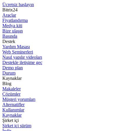
Ücretsiz başlayın
Bitrix24
Araçlar
Fiyatlandırma
Medya kiti
Bize ulaşın
Basında
Destek
Yardım Masası
Web Seminerleri
Nasıl yapılır videoları
Destekle iletişime geç
Demo plan
Durum
Kaynaklar
Blog
Makaleler
Çözümler
Müşteri yorumları
Alternatifler
Kullanımlar
Kaynaklar
Şirket içi
Şirket içi sürüm
İndir