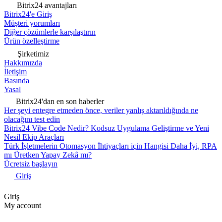
Bitrix24 avantajları
Bitrix24'e Giriş
Müşteri yorumları
Diğer çözümlerle karşılaştırın
Ürün özelleştirme
Şirketimiz
Hakkımızda
İletişim
Basında
Yasal
Bitrix24'dan en son haberler
Her şeyi entegre etmeden önce, veriler yanlış aktarıldığında ne
olacağını test edin
Bitrix24 Vibe Code Nedir? Kodsuz Uygulama Geliştirme ve Yeni
Nesil Ekip Araçları
Türk İşletmelerin Otomasyon İhtiyaçları için Hangisi Daha İyi, RPA
mı Üretken Yapay Zekâ mı?
Ücretsiz başlayın
Giriş
Giriş
My account