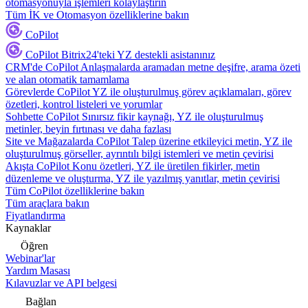
otomasyonuyla işlemleri kolaylaştırın
Tüm İK ve Otomasyon özelliklerine bakın
CoPilot
CoPilot
Bitrix24'teki YZ destekli asistanınız
CRM'de CoPilot
Anlaşmalarda aramadan metne deşifre, arama özeti
ve alan otomatik tamamlama
Görevlerde CoPilot
YZ ile oluşturulmuş görev açıklamaları, görev
özetleri, kontrol listeleri ve yorumlar
Sohbette CoPilot
Sınırsız fikir kaynağı, YZ ile oluşturulmuş
metinler, beyin fırtınası ve daha fazlası
Site ve Mağazalarda CoPilot
Talep üzerine etkileyici metin, YZ ile
oluşturulmuş görseller, ayrıntılı bilgi istemleri ve metin çevirisi
Akışta CoPilot
Konu özetleri, YZ ile üretilen fikirler, metin
düzenleme ve oluşturma, YZ ile yazılmış yanıtlar, metin çevirisi
Tüm CoPilot özelliklerine bakın
Tüm araçlara bakın
Fiyatlandırma
Kaynaklar
Öğren
Webinar'lar
Yardım Masası
Kılavuzlar ve API belgesi
Bağlan