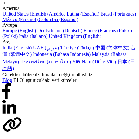
tr
Amerika
United States (English)
América Latina (Español)
Brasil (Português)
México (Español)
Colombia (Español)
Avrupa
Europe (English)
Deutschland (Deutsch)
France (Français)
Polska
(Polski)
Italia (Italiano)
United Kingdom (English)
Asya
India (English)
UAE (عربي)
Türkiye (Türkçe)
中国 (简体中文)
台
灣 (繁體中文)
Indonesia (Bahasa Indonesia)
Malaysia (Bahasa
Melayu)
ประเทศไทย (ภาษาไทย)
Việt Nam (Tiếng Việt)
日本 (日
本語)
Gerekirse bölgenizi buradan değiştirebilirsiniz
Blog
BI Oluşturucu'daki veri kümeleri