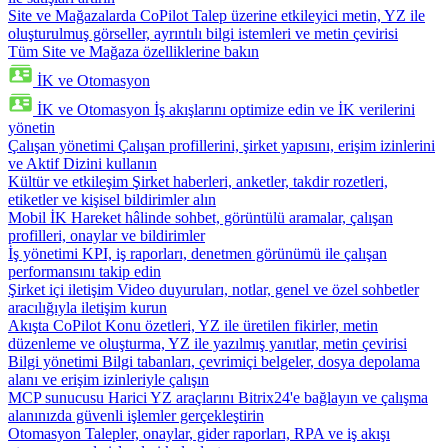
Site ve Mağazalarda CoPilot
Talep üzerine etkileyici metin, YZ ile
oluşturulmuş görseller, ayrıntılı bilgi istemleri ve metin çevirisi
Tüm Site ve Mağaza özelliklerine bakın
İK ve Otomasyon
İK ve Otomasyon
İş akışlarını optimize edin ve İK verilerini
yönetin
Çalışan yönetimi
Çalışan profillerini, şirket yapısını, erişim izinlerini
ve Aktif Dizini kullanın
Kültür ve etkileşim
Şirket haberleri, anketler, takdir rozetleri,
etiketler ve kişisel bildirimler alın
Mobil İK
Hareket hâlinde sohbet, görüntülü aramalar, çalışan
profilleri, onaylar ve bildirimler
İş yönetimi
KPI, iş raporları, denetmen görünümü ile çalışan
performansını takip edin
Şirket içi iletişim
Video duyuruları, notlar, genel ve özel sohbetler
aracılığıyla iletişim kurun
Akışta CoPilot
Konu özetleri, YZ ile üretilen fikirler, metin
düzenleme ve oluşturma, YZ ile yazılmış yanıtlar, metin çevirisi
Bilgi yönetimi
Bilgi tabanları, çevrimiçi belgeler, dosya depolama
alanı ve erişim izinleriyle çalışın
MCP sunucusu
Harici YZ araçlarını Bitrix24'e bağlayın ve çalışma
alanınızda güvenli işlemler gerçekleştirin
Otomasyon
Talepler, onaylar, gider raporları, RPA ve iş akışı