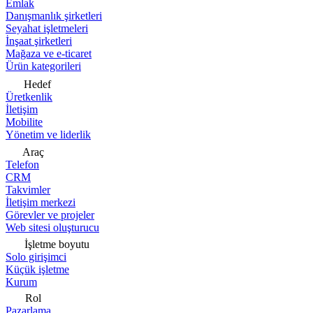
Emlak
Danışmanlık şirketleri
Seyahat işletmeleri
İnşaat şirketleri
Mağaza ve e-ticaret
Ürün kategorileri
Hedef
Üretkenlik
İletişim
Mobilite
Yönetim ve liderlik
Araç
Telefon
CRM
Takvimler
İletişim merkezi
Görevler ve projeler
Web sitesi oluşturucu
İşletme boyutu
Solo girişimci
Küçük işletme
Kurum
Rol
Pazarlama