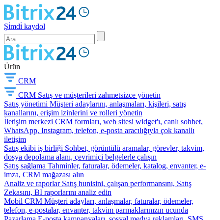
Şi̇mdi̇ kaydol
Ürün
CRM
CRM
Satış ve müşterileri zahmetsizce yönetin
Satış yönetimi
Müşteri adaylarını, anlaşmaları, kişileri, satış
kanallarını, erişim izinlerini ve rolleri yönetin
İletişim merkezi
CRM formları, web sitesi widget'ı, canlı sohbet,
WhatsApp, Instagram, telefon, e-posta aracılığıyla çok kanallı
iletişim
Satış ekibi iş birliği
Sohbet, görüntülü aramalar, görevler, takvim,
dosya depolama alanı, çevrimiçi belgelerle çalışın
Satış sağlama
Tahminler, faturalar, ödemeler, katalog, envanter, e-
imza, CRM mağazası alın
Analiz ve raporlar
Satış hunisini, çalışan performansını, Satış
Zekasını, BI raporlarını analiz edin
Mobil CRM
Müşteri adayları, anlaşmalar, faturalar, ödemeler,
telefon, e-postalar, envanter, takvim parmaklarınızın ucunda
Pazarlama
E-posta kampanyaları, sosyal medya reklamları, SMS,