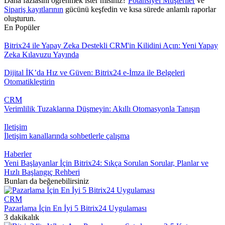
Daha fazlasını öğrenmek ister misiniz?
Potansiyel Müşteriler
ve
Sipariş kayıtlarının
gücünü keşfedin ve kısa sürede anlamlı raporlar
oluşturun.
En Popüler
Bitrix24 ile Yapay Zeka Destekli CRM'in Kilidini Açın: Yeni Yapay
Zeka Kılavuzu Yayında
Dijital İK’da Hız ve Güven: Bitrix24 e-İmza ile Belgeleri
Otomatikleştirin
CRM
Verimlilik Tuzaklarına Düşmeyin: Akıllı Otomasyonla Tanışın
Iletişim
İletişim kanallarında sohbetlerle çalışma
Haberler
Yeni Başlayanlar İçin Bitrix24: Sıkça Sorulan Sorular, Planlar ve
Hızlı Başlangıç Rehberi
Bunları da beğenebilirsiniz
CRM
Pazarlama İçin En İyi 5 Bitrix24 Uygulaması
3 dakikalık