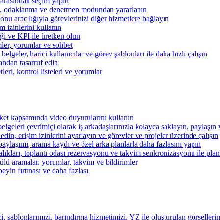
 arasından seçim yapın
kibi, odaklanma ve denetmen modundan yararlanın
u aracılığıyla görevlerinizi diğer hizmetlere bağlayın
im izinlerini kullanın
iği ve KPI ile üretken olun
mler, yorumlar ve sohbet
lgeler, harici kullanıcılar ve görev şablonları ile daha hızlı çalışın
andan tasarruf edin
eri, kontrol listeleri ve yorumlar
şirket kapsamında video duyurularını kullanın
belgeleri çevrimiçi olarak iş arkadaşlarınızla kolayca saklayın, paylaşın
 edin, erişim izinlerini ayarlayın ve görevler ve projeler üzerinde çalışın
aylaşımı, arama kaydı ve özel arka planlarla daha fazlasını yapın
alıkları, toplantı odası rezervasyonu ve takvim senkronizasyonu ile pla
lü aramalar, yorumlar, takvim ve bildirimler
beyin fırtınası ve daha fazlası
i, şablonlarımızı, barındırma hizmetimizi, YZ ile oluşturulan görsellerim