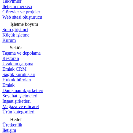
Takvimler
İletişim merkezi
Görevler ve projeler
Web sitesi oluşturucu
İşletme boyutu
Solo girişimci
Küçük işletme
Kurum
Sektör
Taşıma ve depolama
Restoran
Uzaktan çalışma
Emlak CRM
Sağlık kuruluşları
Hukuk büroları
Emlak
Danışmanlık şirketleri
Seyahat işletmeleri
İnşaat şirketleri
Mağaza ve e-ticaret
Ürün kategorileri
Hedef
Üretkenlik
İletişim