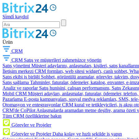
Şi̇mdi̇ kaydol
Ürün
CRM
CRM
Satış ve müşterileri zahmetsizce yönetin
Satış yönetimi
Müşteri adaylarını, anlaşmaları, kişileri, satış kanallarını
İletişim merkezi
CRM formları, web sitesi widget'ı, canlı sohbet, Whats
Satış ekibi iş birliği
Sohbet, görüntülü aramalar, görevler, takvim, dosy
Satış sağlama
Tahminler, faturalar, ödemeler, katalog, envanter, e-im
Analiz ve raporlar
Satış hunisini, çalışan performansını, Satış Zekasını
Mobil CRM
Müşteri adayları, anlaşmalar, faturalar, ödemeler, telefon
Pazarlama
E-posta kampanyaları, sosyal medya reklamları, SMS, tele-p
Otomasyon ve entegrasyonlar
CRM kural ve tetikleyicileri, iş akışı 
CRM'de CoPilot
Anlaşmalarda aramadan metne deşifre, arama özeti 
Tüm CRM özelliklerine bakın
Görevler ve Projeler
Görevler ve Projeler
Daha kolay ve hızlı şekilde iş yapın