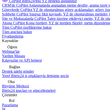
CoPilot
Bitrix24'teki YZ destekli asistanınız
CRM'de CoPilot
Anlaşmalarda aramadan metne deşifre, arama özeti 
Görevlerde CoPilot
YZ ile oluşturulmuş görev açıklamaları, görev özetl
Sohbette CoPilot
Sınırsız fikir kaynağı, YZ ile oluşturulmuş metinler, 
Site ve Mağazalarda CoPilot
Talep üzerine etkileyici metin, YZ ile oluş
Akışta CoPilot
Konu özetleri, YZ ile üretilen fikirler, metin düzenleme
Tüm CoPilot özelliklerine bakın
Tüm araçlara bakın
Fiyatlandırma
Kaynaklar
Öğren
Webinar'lar
Yardım Masası
Kılavuzlar ve API belgesi
Bağlan
Destek talebi gönder
Yerel Bitrix24 iş ortaklarıyla iletişime geçin
Oku
Büyüme Merkezi
Bitrix24 ipuçları ve güncellemeleri
Çözümler
Rol
Pazarlama
İK