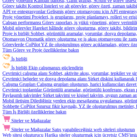
Görev yönetimi
Kanban panosu, Gantt grafiği, Scrum ve görev listesi
Görev takibi
Kontrol listeleri ve alt görevler, görev özeti, zaman ta
API ve entegrasyonlar
Gelişmiş görev otomasyonu için API entegrasyon
Proje yönetimi
Projeleri, iş gruplarını, proje planlamayı, rolleri ve eriş
Çalışan performansı
Görev raporları, iş yükü yönetimi, görev verimlil
Mobil görevler
Hareket hâlinde görev oluşturma, görev takibi, bildiri
Proje iş birliği
Sohbet, görüntülü aramalar, yorumlar, dosya depolama, be
Otomasyon
Otomatik görev oluşturma ve iş akışı otomasyonu ile zam
Görevlerde CoPilot
YZ ile oluşturulmuş görev açıklamaları, görev özetl
Tüm Görev ve Proje özelliklerine bakın
İş birliği
İş birliği
Ekip çalışmanızı güçlendirin
Çevrimiçi çalışma alanı
Sohbet, aktivite akışı, yorumlar, tepkiler ve 
Çevrimiçi belgeler ve dosya depolama alanı
Şirket diskini kullanarak 
Çalışma Grupları
Çalışma grupları oluşturun, harici kullanıcıları davet
Çevrimiçi toplantılar
Görüntülü aramalar, görüntülü konferans, ekran p
Paylaşımlı takvimler
Şirket takvimi ve kişisel takvim, uygun zaman ar
Mobil iletişim
Dilediğiniz yerden ekip mesajlaşma uygulaması, görüntü
Sohbette CoPilot
Sınırsız fikir kaynağı, YZ ile oluşturulmuş metinler, 
Tüm İş Birliği özelliklerine bakın
Siteler ve Mağazalar
Siteler ve Mağazalar
Satış yapabileceğiniz web siteleri oluşturun
Web sitesi oluşturucu
Harika siteler oluşturmak için ücretsiz CMS'imiz