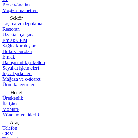
Proje yönetimi
Müşteri hizmetleri
Sektör
Taşıma ve depolama
Restoran
Uzaktan çalışma
Emlak CRM
Sağlık kuruluşları
Hukuk büroları
Emlak
Danışmanlık şirketleri
Seyahat işletmeleri
İnşaat şirketleri
Mağaza ve e-ticaret
Ürün kategorileri
Hedef
Üretkenlik
İletişim
Mobilite
Yönetim ve liderlik
Araç
Telefon
CRM