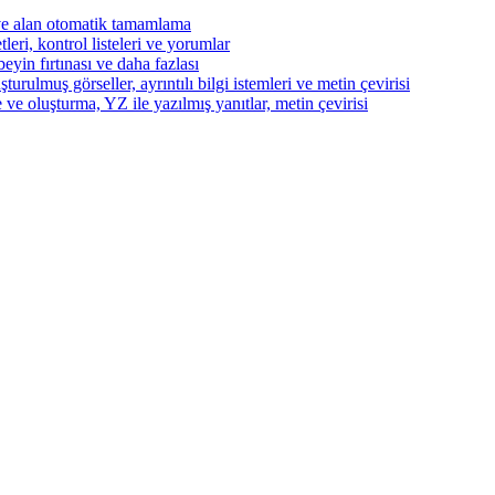
ve alan otomatik tamamlama
eri, kontrol listeleri ve yorumlar
beyin fırtınası ve daha fazlası
turulmuş görseller, ayrıntılı bilgi istemleri ve metin çevirisi
 ve oluşturma, YZ ile yazılmış yanıtlar, metin çevirisi