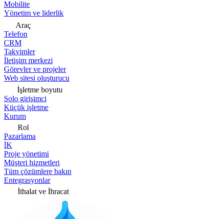
Mobilite
Yönetim ve liderlik
Araç
Telefon
CRM
Takvimler
İletişim merkezi
Görevler ve projeler
Web sitesi oluşturucu
İşletme boyutu
Solo girişimci
Küçük işletme
Kurum
Rol
Pazarlama
İK
Proje yönetimi
Müşteri hizmetleri
Tüm çözümlere bakın
Entegrasyonlar
İthalat ve İhracat