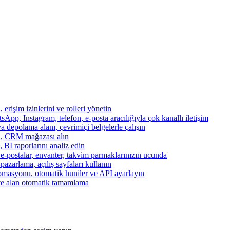
, erişim izinlerini ve rolleri yönetin
App, Instagram, telefon, e-posta aracılığıyla çok kanallı iletişim
a depolama alanı, çevrimiçi belgelerle çalışın
za, CRM mağazası alın
, BI raporlarını analiz edin
, e-postalar, envanter, takvim parmaklarınızın ucunda
azarlama, açılış sayfaları kullanın
otomasyonu, otomatik huniler ve API ayarlayın
ve alan otomatik tamamlama