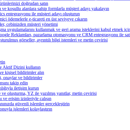
ünlerinizi doğrudan satın
rı ve koşullu alanlara sahip formlarla müşteri adayı yakalayın
cs entegrasyonu ile müşteri adayı oluşturun
miçi ödemelerle e-ticareti en üst seviyeye çıkarın
şler, cebinizden müşteri yönetimi
şma uygulamalarını kullanmak ve geri arama isteklerini kabul etmek için 
ogle Reklamları, pazarlama otomasyonu ve CRM entegrasyonu ile satışl
turulmuş görseller, ayrıntılı bilgi istemleri ve metin çevirisi
tin
 ve Aktif Dizini kullanın
ve kişisel bildirimler alın
i, onaylar ve bildirimler
nsını takip edin
ılığıyla iletişim kurun
 ve oluşturma, YZ ile yazılmış yanıtlar, metin çevirisi
 ve erişim izinleriyle çalışın
nınızda güvenli işlemler gerçekleştirin
onuyla işlemleri kolaylaştırın