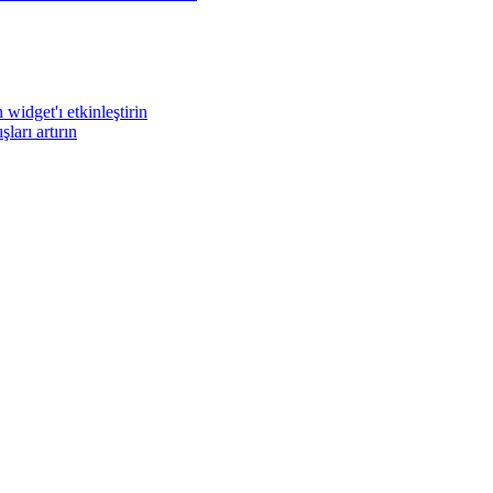
widget'ı etkinleştirin
arı artırın