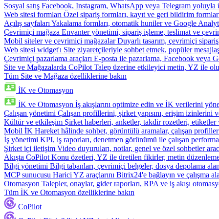
Sosyal satış
Facebook, Instagram, WhatsApp veya Telegram yoluyla ür
Web sitesi formları
Özel sipariş formları, kayıt ve geri bildirim formla
Açılış sayfaları
Yakalama formları, otomatik huniler ve Google Analyti
Çevrimiçi mağaza
Envanter yönetimi, sipariş işleme, teslimat ve çevri
Mobil siteler ve çevrimiçi mağazalar
Duyarlı tasarım, çevrimiçi sipari
Web sitesi widget'ı
Site ziyaretçileriyle sohbet etmek, popüler mesajla
Çevrimiçi pazarlama araçları
E-posta ile pazarlama, Facebook veya Go
Site ve Mağazalarda CoPilot
Talep üzerine etkileyici metin, YZ ile oluş
Tüm Site ve Mağaza özelliklerine bakın
İK ve Otomasyon
İK ve Otomasyon
İş akışlarını optimize edin ve İK verilerini yöne
Çalışan yönetimi
Çalışan profillerini, şirket yapısını, erişim izinlerini
Kültür ve etkileşim
Şirket haberleri, anketler, takdir rozetleri, etiketler 
Mobil İK
Hareket hâlinde sohbet, görüntülü aramalar, çalışan profiller
İş yönetimi
KPI, iş raporları, denetmen görünümü ile çalışan performa
Şirket içi iletişim
Video duyuruları, notlar, genel ve özel sohbetler arac
Akışta CoPilot
Konu özetleri, YZ ile üretilen fikirler, metin düzenleme
Bilgi yönetimi
Bilgi tabanları, çevrimiçi belgeler, dosya depolama alanı
MCP sunucusu
Harici YZ araçlarını Bitrix24'e bağlayın ve çalışma ala
Otomasyon
Talepler, onaylar, gider raporları, RPA ve iş akışı otomasy
Tüm İK ve Otomasyon özelliklerine bakın
CoPilot