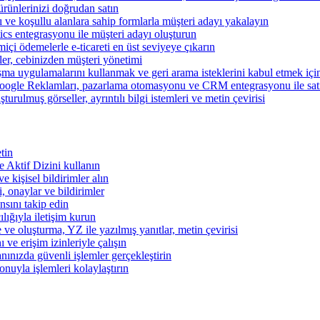
ünlerinizi doğrudan satın
rı ve koşullu alanlara sahip formlarla müşteri adayı yakalayın
cs entegrasyonu ile müşteri adayı oluşturun
miçi ödemelerle e-ticareti en üst seviyeye çıkarın
şler, cebinizden müşteri yönetimi
şma uygulamalarını kullanmak ve geri arama isteklerini kabul etmek için 
ogle Reklamları, pazarlama otomasyonu ve CRM entegrasyonu ile satışl
turulmuş görseller, ayrıntılı bilgi istemleri ve metin çevirisi
tin
 ve Aktif Dizini kullanın
ve kişisel bildirimler alın
i, onaylar ve bildirimler
nsını takip edin
ılığıyla iletişim kurun
 ve oluşturma, YZ ile yazılmış yanıtlar, metin çevirisi
 ve erişim izinleriyle çalışın
nınızda güvenli işlemler gerçekleştirin
onuyla işlemleri kolaylaştırın