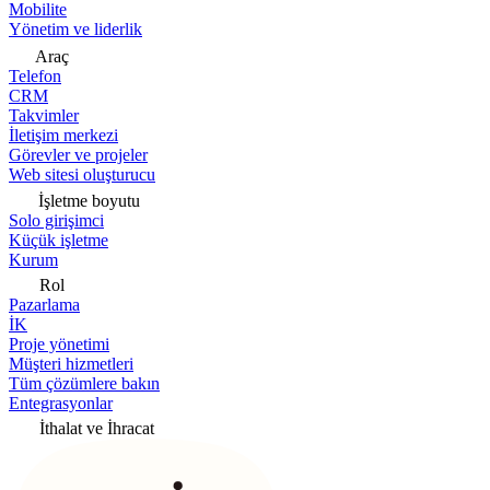
Mobilite
Yönetim ve liderlik
Araç
Telefon
CRM
Takvimler
İletişim merkezi
Görevler ve projeler
Web sitesi oluşturucu
İşletme boyutu
Solo girişimci
Küçük işletme
Kurum
Rol
Pazarlama
İK
Proje yönetimi
Müşteri hizmetleri
Tüm çözümlere bakın
Entegrasyonlar
İthalat ve İhracat