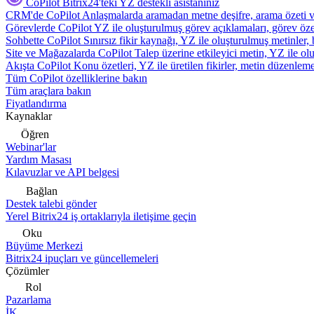
CoPilot
Bitrix24'teki YZ destekli asistanınız
CRM'de CoPilot
Anlaşmalarda aramadan metne deşifre, arama özeti 
Görevlerde CoPilot
YZ ile oluşturulmuş görev açıklamaları, görev özetl
Sohbette CoPilot
Sınırsız fikir kaynağı, YZ ile oluşturulmuş metinler, 
Site ve Mağazalarda CoPilot
Talep üzerine etkileyici metin, YZ ile oluş
Akışta CoPilot
Konu özetleri, YZ ile üretilen fikirler, metin düzenleme
Tüm CoPilot özelliklerine bakın
Tüm araçlara bakın
Fiyatlandırma
Kaynaklar
Öğren
Webinar'lar
Yardım Masası
Kılavuzlar ve API belgesi
Bağlan
Destek talebi gönder
Yerel Bitrix24 iş ortaklarıyla iletişime geçin
Oku
Büyüme Merkezi
Bitrix24 ipuçları ve güncellemeleri
Çözümler
Rol
Pazarlama
İK