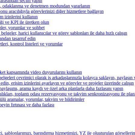
 arasından seçim yapın
kibi, odaklanma ve denetmen modundan yararlanın
u aracılığıyla görevlerinizi diğer hizmetlere bağlayın
im izinlerini kullanın
iği ve KPI ile üretken olun
mler, yorumlar ve sohbet
lgeler, harici kullanıcılar ve görev şablonları ile daha hızlı çalışın
andan tasarruf edin
eri, kontrol listeleri ve yorumlar
şirket kapsamında video duyurularını kullanın
belgeleri çevrimiçi olarak iş arkadaşlarınızla kolayca saklayın, paylaşın
 edin, erişim izinlerini ayarlayın ve görevler ve projeler üzerinde çalışın
aylaşımı, arama kaydı ve özel arka planlarla daha fazlasını yapın
alıkları, toplantı odası rezervasyonu ve takvim senkronizasyonu ile pla
lü aramalar, yorumlar, takvim ve bildirimler
beyin fırtınası ve daha fazlası
i, şablonlarımızı, barındırma hizmetimizi, YZ ile oluşturulan görsellerim