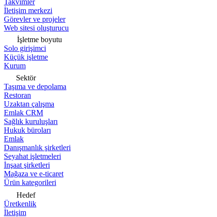
Takvimler
İletişim merkezi
Görevler ve projeler
Web sitesi oluşturucu
İşletme boyutu
Solo girişimci
Küçük işletme
Kurum
Sektör
Taşıma ve depolama
Restoran
Uzaktan çalışma
Emlak CRM
Sağlık kuruluşları
Hukuk büroları
Emlak
Danışmanlık şirketleri
Seyahat işletmeleri
İnşaat şirketleri
Mağaza ve e-ticaret
Ürün kategorileri
Hedef
Üretkenlik
İletişim