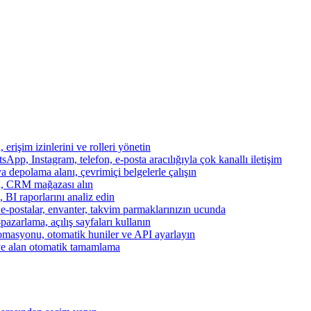
, erişim izinlerini ve rolleri yönetin
App, Instagram, telefon, e-posta aracılığıyla çok kanallı iletişim
a depolama alanı, çevrimiçi belgelerle çalışın
za, CRM mağazası alın
, BI raporlarını analiz edin
, e-postalar, envanter, takvim parmaklarınızın ucunda
azarlama, açılış sayfaları kullanın
otomasyonu, otomatik huniler ve API ayarlayın
ve alan otomatik tamamlama