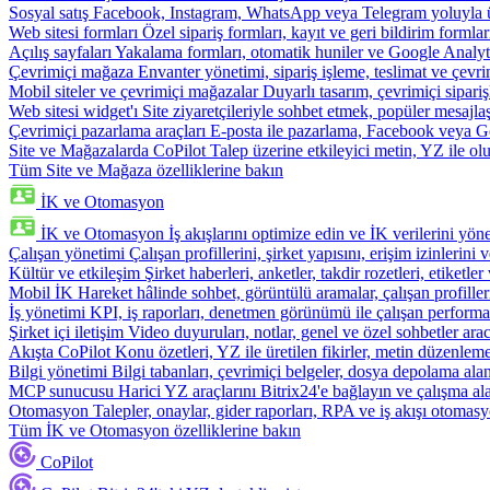
Sosyal satış
Facebook, Instagram, WhatsApp veya Telegram yoluyla ür
Web sitesi formları
Özel sipariş formları, kayıt ve geri bildirim formla
Açılış sayfaları
Yakalama formları, otomatik huniler ve Google Analyti
Çevrimiçi mağaza
Envanter yönetimi, sipariş işleme, teslimat ve çevri
Mobil siteler ve çevrimiçi mağazalar
Duyarlı tasarım, çevrimiçi sipari
Web sitesi widget'ı
Site ziyaretçileriyle sohbet etmek, popüler mesajla
Çevrimiçi pazarlama araçları
E-posta ile pazarlama, Facebook veya Go
Site ve Mağazalarda CoPilot
Talep üzerine etkileyici metin, YZ ile oluş
Tüm Site ve Mağaza özelliklerine bakın
İK ve Otomasyon
İK ve Otomasyon
İş akışlarını optimize edin ve İK verilerini yöne
Çalışan yönetimi
Çalışan profillerini, şirket yapısını, erişim izinlerini
Kültür ve etkileşim
Şirket haberleri, anketler, takdir rozetleri, etiketler 
Mobil İK
Hareket hâlinde sohbet, görüntülü aramalar, çalışan profiller
İş yönetimi
KPI, iş raporları, denetmen görünümü ile çalışan performa
Şirket içi iletişim
Video duyuruları, notlar, genel ve özel sohbetler arac
Akışta CoPilot
Konu özetleri, YZ ile üretilen fikirler, metin düzenleme
Bilgi yönetimi
Bilgi tabanları, çevrimiçi belgeler, dosya depolama alanı
MCP sunucusu
Harici YZ araçlarını Bitrix24'e bağlayın ve çalışma ala
Otomasyon
Talepler, onaylar, gider raporları, RPA ve iş akışı otomasy
Tüm İK ve Otomasyon özelliklerine bakın
CoPilot