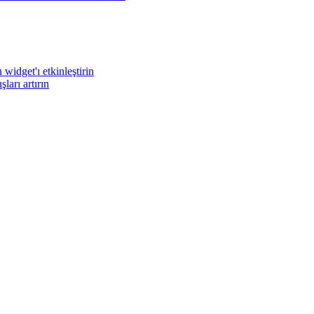
widget'ı etkinleştirin
arı artırın