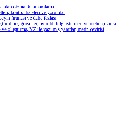
ve alan otomatik tamamlama
eri, kontrol listeleri ve yorumlar
beyin fırtınası ve daha fazlası
turulmuş görseller, ayrıntılı bilgi istemleri ve metin çevirisi
 ve oluşturma, YZ ile yazılmış yanıtlar, metin çevirisi