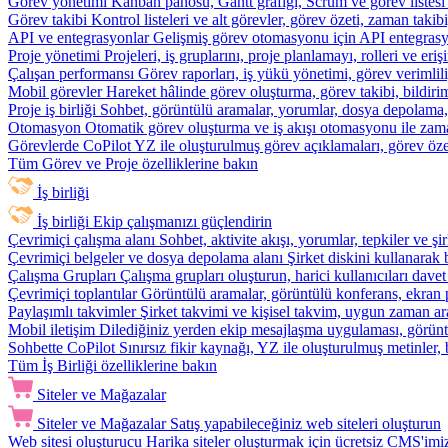
Görev yönetimi
Kanban panosu, Gantt grafiği, Scrum ve görev listesi
Görev takibi
Kontrol listeleri ve alt görevler, görev özeti, zaman ta
API ve entegrasyonlar
Gelişmiş görev otomasyonu için API entegrasyon
Proje yönetimi
Projeleri, iş gruplarını, proje planlamayı, rolleri ve eriş
Çalışan performansı
Görev raporları, iş yükü yönetimi, görev verimlil
Mobil görevler
Hareket hâlinde görev oluşturma, görev takibi, bildiri
Proje iş birliği
Sohbet, görüntülü aramalar, yorumlar, dosya depolama, be
Otomasyon
Otomatik görev oluşturma ve iş akışı otomasyonu ile zam
Görevlerde CoPilot
YZ ile oluşturulmuş görev açıklamaları, görev özetl
Tüm Görev ve Proje özelliklerine bakın
İş birliği
İş birliği
Ekip çalışmanızı güçlendirin
Çevrimiçi çalışma alanı
Sohbet, aktivite akışı, yorumlar, tepkiler ve 
Çevrimiçi belgeler ve dosya depolama alanı
Şirket diskini kullanarak 
Çalışma Grupları
Çalışma grupları oluşturun, harici kullanıcıları davet
Çevrimiçi toplantılar
Görüntülü aramalar, görüntülü konferans, ekran p
Paylaşımlı takvimler
Şirket takvimi ve kişisel takvim, uygun zaman ar
Mobil iletişim
Dilediğiniz yerden ekip mesajlaşma uygulaması, görüntü
Sohbette CoPilot
Sınırsız fikir kaynağı, YZ ile oluşturulmuş metinler, 
Tüm İş Birliği özelliklerine bakın
Siteler ve Mağazalar
Siteler ve Mağazalar
Satış yapabileceğiniz web siteleri oluşturun
Web sitesi oluşturucu
Harika siteler oluşturmak için ücretsiz CMS'imiz