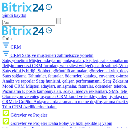
Şi̇mdi̇ kaydol
Ürün
CRM
CRM
Satış ve müşterileri zahmetsizce yönetin
Satış yönetimi
Müşteri adaylarını, anlaşmaları, kişileri, satış kanallarını
İletişim merkezi
CRM formları, web sitesi widget'ı, canlı sohbet, Whats
Satış ekibi iş birliği
Sohbet, görüntülü aramalar, görevler, takvim, dosy
Satış sağlama
Tahminler, faturalar, ödemeler, katalog, envanter, e-im
Analiz ve raporlar
Satış hunisini, çalışan performansını, Satış Zekasını
Mobil CRM
Müşteri adayları, anlaşmalar, faturalar, ödemeler, telefon
Pazarlama
E-posta kampanyaları, sosyal medya reklamları, SMS, tele-p
Otomasyon ve entegrasyonlar
CRM kural ve tetikleyicileri, iş akışı 
CRM'de CoPilot
Anlaşmalarda aramadan metne deşifre, arama özeti 
Tüm CRM özelliklerine bakın
Görevler ve Projeler
Görevler ve Projeler
Daha kolay ve hızlı şekilde iş yapın