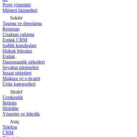
Proje yönetimi
Müşteri hizmetleri
Sektör
Taşıma ve depolama
Restoran
Uzaktan çalışma
Emlak CRM
Sağlık kuruluşları
Hukuk büroları
Emlak
Danışmanlık şirketleri
Seyahat işletmeleri
İnşaat şirketleri
Mağaza ve e-ticaret
Ürün kategorileri
Hedef
Üretkenlik
İletişim
Mobilite
Yönetim ve liderlik
Araç
Telefon
CRM