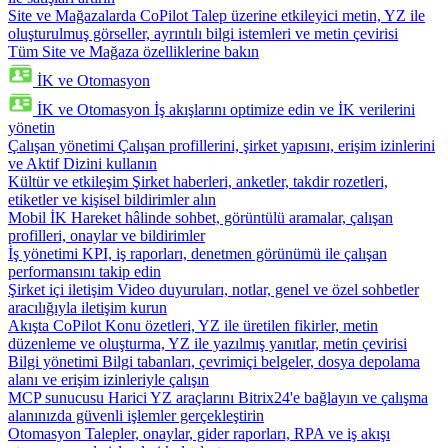
Site ve Mağazalarda CoPilot
Talep üzerine etkileyici metin, YZ ile
oluşturulmuş görseller, ayrıntılı bilgi istemleri ve metin çevirisi
Tüm Site ve Mağaza özelliklerine bakın
İK ve Otomasyon
İK ve Otomasyon
İş akışlarını optimize edin ve İK verilerini
yönetin
Çalışan yönetimi
Çalışan profillerini, şirket yapısını, erişim izinlerini
ve Aktif Dizini kullanın
Kültür ve etkileşim
Şirket haberleri, anketler, takdir rozetleri,
etiketler ve kişisel bildirimler alın
Mobil İK
Hareket hâlinde sohbet, görüntülü aramalar, çalışan
profilleri, onaylar ve bildirimler
İş yönetimi
KPI, iş raporları, denetmen görünümü ile çalışan
performansını takip edin
Şirket içi iletişim
Video duyuruları, notlar, genel ve özel sohbetler
aracılığıyla iletişim kurun
Akışta CoPilot
Konu özetleri, YZ ile üretilen fikirler, metin
düzenleme ve oluşturma, YZ ile yazılmış yanıtlar, metin çevirisi
Bilgi yönetimi
Bilgi tabanları, çevrimiçi belgeler, dosya depolama
alanı ve erişim izinleriyle çalışın
MCP sunucusu
Harici YZ araçlarını Bitrix24'e bağlayın ve çalışma
alanınızda güvenli işlemler gerçekleştirin
Otomasyon
Talepler, onaylar, gider raporları, RPA ve iş akışı