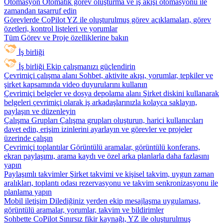
Otomasyon
Otomatik görev oluşturma ve iş akışı otomasyonu ile
zamandan tasarruf edin
Görevlerde CoPilot
YZ ile oluşturulmuş görev açıklamaları, görev
özetleri, kontrol listeleri ve yorumlar
Tüm Görev ve Proje özelliklerine bakın
İş birliği
İş birliği
Ekip çalışmanızı güçlendirin
Çevrimiçi çalışma alanı
Sohbet, aktivite akışı, yorumlar, tepkiler ve
şirket kapsamında video duyurularını kullanın
Çevrimiçi belgeler ve dosya depolama alanı
Şirket diskini kullanarak
belgeleri çevrimiçi olarak iş arkadaşlarınızla kolayca saklayın,
paylaşın ve düzenleyin
Çalışma Grupları
Çalışma grupları oluşturun, harici kullanıcıları
davet edin, erişim izinlerini ayarlayın ve görevler ve projeler
üzerinde çalışın
Çevrimiçi toplantılar
Görüntülü aramalar, görüntülü konferans,
ekran paylaşımı, arama kaydı ve özel arka planlarla daha fazlasını
yapın
Paylaşımlı takvimler
Şirket takvimi ve kişisel takvim, uygun zaman
aralıkları, toplantı odası rezervasyonu ve takvim senkronizasyonu ile
planlama yapın
Mobil iletişim
Dilediğiniz yerden ekip mesajlaşma uygulaması,
görüntülü aramalar, yorumlar, takvim ve bildirimler
Sohbette CoPilot
Sınırsız fikir kaynağı, YZ ile oluşturulmuş