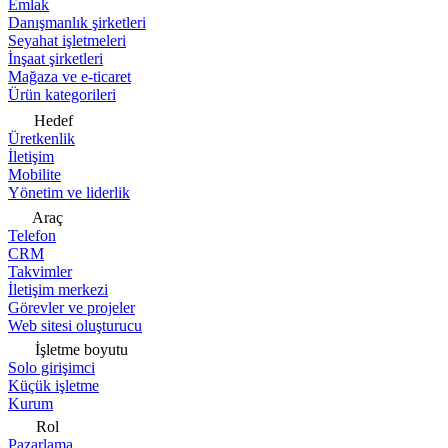
Emlak
Danışmanlık şirketleri
Seyahat işletmeleri
İnşaat şirketleri
Mağaza ve e-ticaret
Ürün kategorileri
Hedef
Üretkenlik
İletişim
Mobilite
Yönetim ve liderlik
Araç
Telefon
CRM
Takvimler
İletişim merkezi
Görevler ve projeler
Web sitesi oluşturucu
İşletme boyutu
Solo girişimci
Küçük işletme
Kurum
Rol
Pazarlama