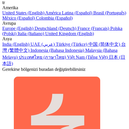
tr
Amerika
United States (English)
América Latina (Español)
Brasil (Português)
México (Español)
Colombia (Español)
Avrupa
Europe (English)
Deutschland (Deutsch)
France (Français)
Polska
(Polski)
Italia (Italiano)
United Kingdom (English)
Asya
India (English)
UAE (عربي)
Türkiye (Türkçe)
中国 (简体中文)
台
灣 (繁體中文)
Indonesia (Bahasa Indonesia)
Malaysia (Bahasa
Melayu)
ประเทศไทย (ภาษาไทย)
Việt Nam (Tiếng Việt)
日本 (日
本語)
Gerekirse bölgenizi buradan değiştirebilirsiniz