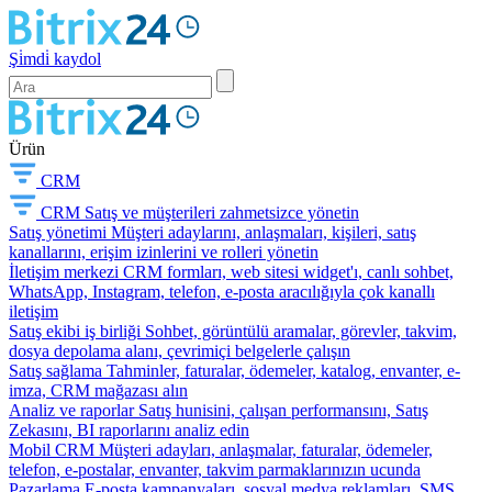
Şi̇mdi̇ kaydol
Ürün
CRM
CRM
Satış ve müşterileri zahmetsizce yönetin
Satış yönetimi
Müşteri adaylarını, anlaşmaları, kişileri, satış
kanallarını, erişim izinlerini ve rolleri yönetin
İletişim merkezi
CRM formları, web sitesi widget'ı, canlı sohbet,
WhatsApp, Instagram, telefon, e-posta aracılığıyla çok kanallı
iletişim
Satış ekibi iş birliği
Sohbet, görüntülü aramalar, görevler, takvim,
dosya depolama alanı, çevrimiçi belgelerle çalışın
Satış sağlama
Tahminler, faturalar, ödemeler, katalog, envanter, e-
imza, CRM mağazası alın
Analiz ve raporlar
Satış hunisini, çalışan performansını, Satış
Zekasını, BI raporlarını analiz edin
Mobil CRM
Müşteri adayları, anlaşmalar, faturalar, ödemeler,
telefon, e-postalar, envanter, takvim parmaklarınızın ucunda
Pazarlama
E-posta kampanyaları, sosyal medya reklamları, SMS,