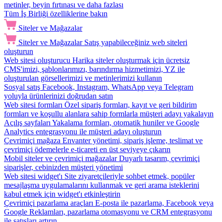
metinler, beyin fırtınası ve daha fazlası
Tüm İş Birliği özelliklerine bakın
Siteler ve Mağazalar
Siteler ve Mağazalar
Satış yapabileceğiniz web siteleri
oluşturun
Web sitesi oluşturucu
Harika siteler oluşturmak için ücretsiz
CMS'imizi, şablonlarımızı, barındırma hizmetimizi, YZ ile
oluşturulan görsellerimizi ve metinlerimizi kullanın
Sosyal satış
Facebook, Instagram, WhatsApp veya Telegram
yoluyla ürünlerinizi doğrudan satın
Web sitesi formları
Özel sipariş formları, kayıt ve geri bildirim
formları ve koşullu alanlara sahip formlarla müşteri adayı yakalayın
Açılış sayfaları
Yakalama formları, otomatik huniler ve Google
Analytics entegrasyonu ile müşteri adayı oluşturun
Çevrimiçi mağaza
Envanter yönetimi, sipariş işleme, teslimat ve
çevrimiçi ödemelerle e-ticareti en üst seviyeye çıkarın
Mobil siteler ve çevrimiçi mağazalar
Duyarlı tasarım, çevrimiçi
siparişler, cebinizden müşteri yönetimi
Web sitesi widget'ı
Site ziyaretçileriyle sohbet etmek, popüler
mesajlaşma uygulamalarını kullanmak ve geri arama isteklerini
kabul etmek için widget'ı etkinleştirin
Çevrimiçi pazarlama araçları
E-posta ile pazarlama, Facebook veya
Google Reklamları, pazarlama otomasyonu ve CRM entegrasyonu
ile satışları artırın