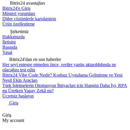
Bitrix24 avantajları
Bitrix24'e Giriş
Müşteri yorumları
Diğer çözümlerle karşılaştırın
Ürün özelleştirme
Şirketimiz
Hakkımızda
İletişim
Basında
Yasal
Bitrix24'dan en son haberler
Her şeyi entegre etmeden önce, veriler yanlış aktarıldığında ne
olacağını test edin
Bitrix24 Vibe Code Nedir? Kodsuz Uygulama Geliştirme ve Yeni
Nesil Ekip Araçları
Türk İşletmelerin Otomasyon İhtiyaçları için Hangisi Daha İyi, RPA
mı Üretken Yapay Zekâ mı?
Ücretsiz başlayın
Giriş
Giriş
My account