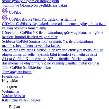
otomasyonuyla işlemleri kolaylaştırın
Tüm İK ve Otomasyon özelliklerine bakın
CoPilot
CoPilot
Bitrix24'teki YZ destekli asistanınız
CRM'de CoPilot
Anlaşmalarda aramadan metne deşifre, arama özeti
ve alan otomatik tamamlama
Görevlerde CoPilot
YZ ile oluşturulmuş görev açıklamaları, görev
özetleri, kontrol listeleri ve yorumlar
Sohbette CoPilot
Sınırsız fikir kaynağı, YZ ile oluşturulmuş
metinler, beyin fırtınası ve daha fazlası
Site ve Mağazalarda CoPilot
Talep üzerine etkileyici metin, YZ ile
oluşturulmuş görseller, ayrıntılı bilgi istemleri ve metin çevirisi
Akışta CoPilot
Konu özetleri, YZ ile üretilen fikirler, metin
düzenleme ve oluşturma, YZ ile yazılmış yanıtlar, metin çevirisi
Tüm CoPilot özelliklerine bakın
Tüm araçlara bakın
Fiyatlandırma
Kaynaklar
Öğren
Webinar'lar
Yardım Masası
Kılavuzlar ve API belgesi
Bağlan