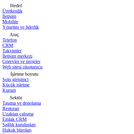
Hedef
Üretkenlik
İletişim
Mobilite
Yönetim ve liderlik
Araç
Telefon
CRM
Takvimler
İletişim merkezi
Görevler ve projeler
Web sitesi oluşturucu
İşletme boyutu
Solo girişimci
Küçük işletme
Kurum
Sektör
Taşıma ve depolama
Restoran
Uzaktan çalışma
Emlak CRM
Sağlık kuruluşları
Hukuk büroları