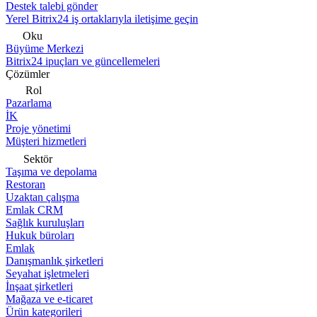
Destek talebi gönder
Yerel Bitrix24 iş ortaklarıyla iletişime geçin
Oku
Büyüme Merkezi
Bitrix24 ipuçları ve güncellemeleri
Çözümler
Rol
Pazarlama
İK
Proje yönetimi
Müşteri hizmetleri
Sektör
Taşıma ve depolama
Restoran
Uzaktan çalışma
Emlak CRM
Sağlık kuruluşları
Hukuk büroları
Emlak
Danışmanlık şirketleri
Seyahat işletmeleri
İnşaat şirketleri
Mağaza ve e-ticaret
Ürün kategorileri