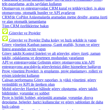
tele-pazarlama, açılış sayfaları kullanın
Otomasyon ve entegrasyonlar
CRM kural ve tetikleyicileri, iş akışı
otomasyonu, otomatik huniler ve API ayarlayın
CRM'de CoPilot
Anlaşmalarda aramadan metne deşifre, arama özeti
ve alan otomatik tamamlama
Tüm CRM özelliklerine bakın
Görevler ve Projeler
Görevler ve Projeler
Daha kolay ve hızlı şekilde iş yapın
Görev yönetimi
Kanban panosu, Gantt grafiği, Scrum ve görev
listesi arasından seçim yapın
Görev takibi
Kontrol listeleri ve alt görevler, görev özeti, zaman
takibi, odaklanma ve denetmen modundan yararlanın
API ve entegrasyonlar
Gelişmiş görev otomasyonu için API
entegrasyonu aracılığıyla görevlerinizi diğer hizmetlere bağlayın
Proje yönetimi
Projeleri, iş gruplarını, proje planlamayı, rolleri ve
erişim izinlerini kullanın
Çalışan performansı
Görev raporları, iş yükü yönetimi, görev
verimliliği ve KPI ile üretken olun
Mobil görevler
Hareket hâlinde görev oluşturma, görev takibi,
bildirimler, yorumlar ve sohbet
Proje iş birliği
Sohbet, görüntülü aramalar, yorumlar, dosya
depolama, belgeler, harici kullanıcılar ve görev şablonları ile daha
hızlı çalışın