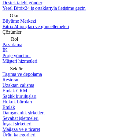
Destek talebi gönder
Yerel Bitrix24 iş ortaklarıyla iletişime geçin
Oku
Büyüme Merkezi
Bitrix24 ipuçları ve güncellemeleri
Çözümler
Rol
Pazarlama
İK
Proje yönetimi
Müşteri hizmetleri
Sektör
Taşıma ve depolama
Restoran
Uzaktan çalışma
Emlak CRM
Sağlık kuruluşları
Hukuk büroları
Emlak
Danışmanlık şirketleri
Seyahat işletmeleri
İnşaat şirketleri
Mağaza ve e-ticaret
Ürün kategorileri