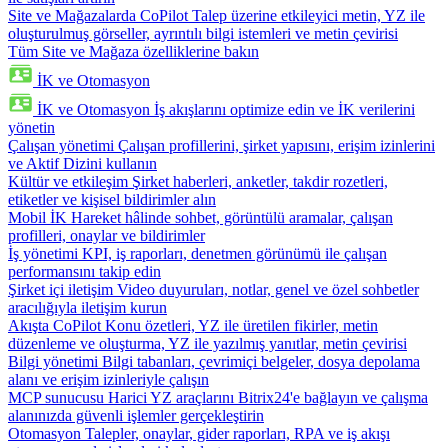
Site ve Mağazalarda CoPilot
Talep üzerine etkileyici metin, YZ ile
oluşturulmuş görseller, ayrıntılı bilgi istemleri ve metin çevirisi
Tüm Site ve Mağaza özelliklerine bakın
İK ve Otomasyon
İK ve Otomasyon
İş akışlarını optimize edin ve İK verilerini
yönetin
Çalışan yönetimi
Çalışan profillerini, şirket yapısını, erişim izinlerini
ve Aktif Dizini kullanın
Kültür ve etkileşim
Şirket haberleri, anketler, takdir rozetleri,
etiketler ve kişisel bildirimler alın
Mobil İK
Hareket hâlinde sohbet, görüntülü aramalar, çalışan
profilleri, onaylar ve bildirimler
İş yönetimi
KPI, iş raporları, denetmen görünümü ile çalışan
performansını takip edin
Şirket içi iletişim
Video duyuruları, notlar, genel ve özel sohbetler
aracılığıyla iletişim kurun
Akışta CoPilot
Konu özetleri, YZ ile üretilen fikirler, metin
düzenleme ve oluşturma, YZ ile yazılmış yanıtlar, metin çevirisi
Bilgi yönetimi
Bilgi tabanları, çevrimiçi belgeler, dosya depolama
alanı ve erişim izinleriyle çalışın
MCP sunucusu
Harici YZ araçlarını Bitrix24'e bağlayın ve çalışma
alanınızda güvenli işlemler gerçekleştirin
Otomasyon
Talepler, onaylar, gider raporları, RPA ve iş akışı