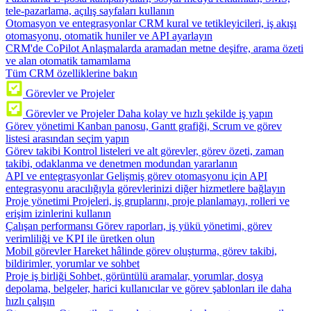
tele-pazarlama, açılış sayfaları kullanın
Otomasyon ve entegrasyonlar
CRM kural ve tetikleyicileri, iş akışı
otomasyonu, otomatik huniler ve API ayarlayın
CRM'de CoPilot
Anlaşmalarda aramadan metne deşifre, arama özeti
ve alan otomatik tamamlama
Tüm CRM özelliklerine bakın
Görevler ve Projeler
Görevler ve Projeler
Daha kolay ve hızlı şekilde iş yapın
Görev yönetimi
Kanban panosu, Gantt grafiği, Scrum ve görev
listesi arasından seçim yapın
Görev takibi
Kontrol listeleri ve alt görevler, görev özeti, zaman
takibi, odaklanma ve denetmen modundan yararlanın
API ve entegrasyonlar
Gelişmiş görev otomasyonu için API
entegrasyonu aracılığıyla görevlerinizi diğer hizmetlere bağlayın
Proje yönetimi
Projeleri, iş gruplarını, proje planlamayı, rolleri ve
erişim izinlerini kullanın
Çalışan performansı
Görev raporları, iş yükü yönetimi, görev
verimliliği ve KPI ile üretken olun
Mobil görevler
Hareket hâlinde görev oluşturma, görev takibi,
bildirimler, yorumlar ve sohbet
Proje iş birliği
Sohbet, görüntülü aramalar, yorumlar, dosya
depolama, belgeler, harici kullanıcılar ve görev şablonları ile daha
hızlı çalışın