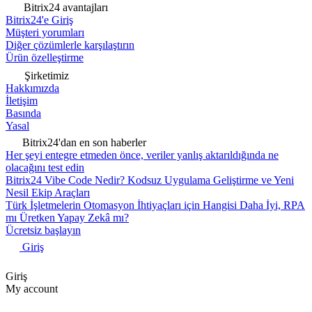
Bitrix24 avantajları
Bitrix24'e Giriş
Müşteri yorumları
Diğer çözümlerle karşılaştırın
Ürün özelleştirme
Şirketimiz
Hakkımızda
İletişim
Basında
Yasal
Bitrix24'dan en son haberler
Her şeyi entegre etmeden önce, veriler yanlış aktarıldığında ne
olacağını test edin
Bitrix24 Vibe Code Nedir? Kodsuz Uygulama Geliştirme ve Yeni
Nesil Ekip Araçları
Türk İşletmelerin Otomasyon İhtiyaçları için Hangisi Daha İyi, RPA
mı Üretken Yapay Zekâ mı?
Ücretsiz başlayın
Giriş
Giriş
My account