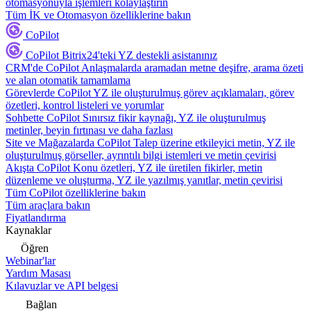
otomasyonuyla işlemleri kolaylaştırın
Tüm İK ve Otomasyon özelliklerine bakın
CoPilot
CoPilot
Bitrix24'teki YZ destekli asistanınız
CRM'de CoPilot
Anlaşmalarda aramadan metne deşifre, arama özeti
ve alan otomatik tamamlama
Görevlerde CoPilot
YZ ile oluşturulmuş görev açıklamaları, görev
özetleri, kontrol listeleri ve yorumlar
Sohbette CoPilot
Sınırsız fikir kaynağı, YZ ile oluşturulmuş
metinler, beyin fırtınası ve daha fazlası
Site ve Mağazalarda CoPilot
Talep üzerine etkileyici metin, YZ ile
oluşturulmuş görseller, ayrıntılı bilgi istemleri ve metin çevirisi
Akışta CoPilot
Konu özetleri, YZ ile üretilen fikirler, metin
düzenleme ve oluşturma, YZ ile yazılmış yanıtlar, metin çevirisi
Tüm CoPilot özelliklerine bakın
Tüm araçlara bakın
Fiyatlandırma
Kaynaklar
Öğren
Webinar'lar
Yardım Masası
Kılavuzlar ve API belgesi
Bağlan