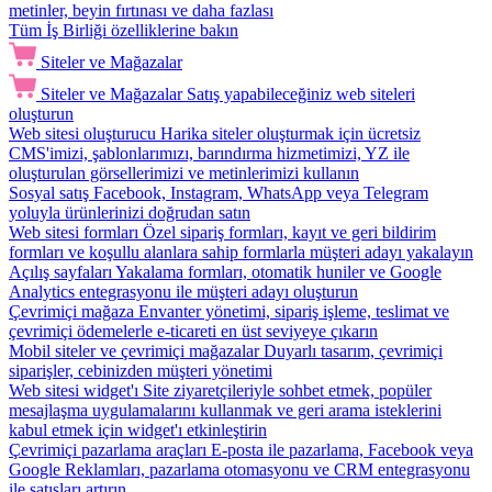
metinler, beyin fırtınası ve daha fazlası
Tüm İş Birliği özelliklerine bakın
Siteler ve Mağazalar
Siteler ve Mağazalar
Satış yapabileceğiniz web siteleri
oluşturun
Web sitesi oluşturucu
Harika siteler oluşturmak için ücretsiz
CMS'imizi, şablonlarımızı, barındırma hizmetimizi, YZ ile
oluşturulan görsellerimizi ve metinlerimizi kullanın
Sosyal satış
Facebook, Instagram, WhatsApp veya Telegram
yoluyla ürünlerinizi doğrudan satın
Web sitesi formları
Özel sipariş formları, kayıt ve geri bildirim
formları ve koşullu alanlara sahip formlarla müşteri adayı yakalayın
Açılış sayfaları
Yakalama formları, otomatik huniler ve Google
Analytics entegrasyonu ile müşteri adayı oluşturun
Çevrimiçi mağaza
Envanter yönetimi, sipariş işleme, teslimat ve
çevrimiçi ödemelerle e-ticareti en üst seviyeye çıkarın
Mobil siteler ve çevrimiçi mağazalar
Duyarlı tasarım, çevrimiçi
siparişler, cebinizden müşteri yönetimi
Web sitesi widget'ı
Site ziyaretçileriyle sohbet etmek, popüler
mesajlaşma uygulamalarını kullanmak ve geri arama isteklerini
kabul etmek için widget'ı etkinleştirin
Çevrimiçi pazarlama araçları
E-posta ile pazarlama, Facebook veya
Google Reklamları, pazarlama otomasyonu ve CRM entegrasyonu
ile satışları artırın