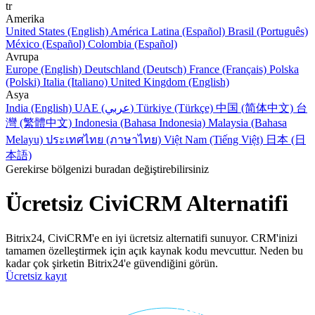
tr
Amerika
United States (English)
América Latina (Español)
Brasil (Português)
México (Español)
Colombia (Español)
Avrupa
Europe (English)
Deutschland (Deutsch)
France (Français)
Polska
(Polski)
Italia (Italiano)
United Kingdom (English)
Asya
India (English)
UAE (عربي)
Türkiye (Türkçe)
中国 (简体中文)
台
灣 (繁體中文)
Indonesia (Bahasa Indonesia)
Malaysia (Bahasa
Melayu)
ประเทศไทย (ภาษาไทย)
Việt Nam (Tiếng Việt)
日本 (日
本語)
Gerekirse bölgenizi buradan değiştirebilirsiniz
Ücretsiz CiviCRM Alternatifi
Bitrix24, CiviCRM'e en iyi ücretsiz alternatifi sunuyor. CRM'inizi
tamamen özelleştirmek için açık kaynak kodu mevcuttur. Neden bu
kadar çok şirketin Bitrix24'e güvendiğini görün.
Ücretsiz kayıt