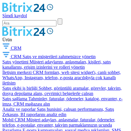
Şi̇mdi̇ kaydol
Ürün
CRM
CRM
Satış ve müşterileri zahmetsizce yönetin
Satış yönetimi
Müşteri adaylarını, anlaşmaları, kişileri, satış
kanallarını, erişim izinlerini ve rolleri yönetin
İletişim merkezi
CRM formları, web sitesi widget'ı, canlı sohbet,
WhatsApp, Instagram, telefon, e-posta aracılığıyla çok kanallı
iletişim
Satış ekibi iş birliği
Sohbet, görüntülü aramalar, görevler, takvim,
dosya depolama alanı, çevrimiçi belgelerle çalışın
Satış sağlama
Tahminler, faturalar, ödemeler, katalog, envanter, e-
imza, CRM mağazası alın
Analiz ve raporlar
Satış hunisini, çalışan performansını, Satış
Zekasını, BI raporlarını analiz edin
Mobil CRM
Müşteri adayları, anlaşmalar, faturalar, ödemeler,
telefon, e-postalar, envanter, takvim parmaklarınızın ucunda
Pazarlama
E-posta kampanyaları, sosyal medya reklamları, SMS,