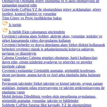
Otomasyon
Otomatik görev oluşturma ve iş akışı otomasyonu ile
zamandan tasarruf edin
Görevlerde CoPilot
YZ ile oluşturulmuş görev açıklamaları, görev
özetleri, kontrol listeleri ve yorumlar
Tüm Görev ve Proje özelliklerine bakın
İş birliği
İş birliği
Ekip çalışmanızı güçlendirin
Çevrimiçi çalışma alanı
Sohbet, aktivite akışı, yorumlar, tepkiler ve
şirket kapsamında video duyurularını kullanın
Çevrimiçi belgeler ve dosya depolama alanı
Şirket diskini kullanarak
belgeleri çevrimiçi olarak iş arkadaşlarınızla kolayca saklayın,
paylaşın ve düzenleyin
Çalışma Grupları
Çalışma grupları oluşturun, harici kullanıcıları
davet edin, erişim izinlerini ayarlayın ve görevler ve projeler
üzerinde çalışın
Çevrimiçi toplantılar
Görüntülü aramalar, görüntülü konferans,
ekran paylaşımı, arama kaydı ve özel arka planlarla daha fazlasını
yapın
Paylaşımlı takvimler
Şirket takvimi ve kişisel takvim, uygun zaman
aralıkları, toplantı odası rezervasyonu ve takvim senkronizasyonu ile
planlama yapın
Mobil iletişim
Dilediğiniz yerden ekip mesajlaşma uygulaması,
görüntülü aramalar, yorumlar, takvim ve bildirimler
Sohbette CoPilot
Sınırsız fikir kaynağı, YZ ile oluşturulmuş