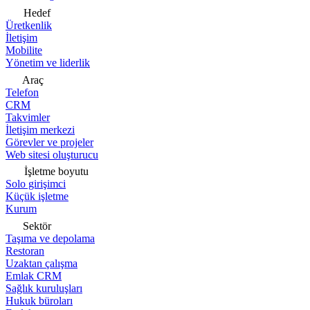
Hedef
Üretkenlik
İletişim
Mobilite
Yönetim ve liderlik
Araç
Telefon
CRM
Takvimler
İletişim merkezi
Görevler ve projeler
Web sitesi oluşturucu
İşletme boyutu
Solo girişimci
Küçük işletme
Kurum
Sektör
Taşıma ve depolama
Restoran
Uzaktan çalışma
Emlak CRM
Sağlık kuruluşları
Hukuk büroları