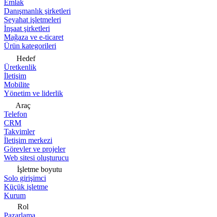
Emlak
Danışmanlık şirketleri
Seyahat işletmeleri
İnşaat şirketleri
Mağaza ve e-ticaret
Ürün kategorileri
Hedef
Üretkenlik
İletişim
Mobilite
Yönetim ve liderlik
Araç
Telefon
CRM
Takvimler
İletişim merkezi
Görevler ve projeler
Web sitesi oluşturucu
İşletme boyutu
Solo girişimci
Küçük işletme
Kurum
Rol
Pazarlama