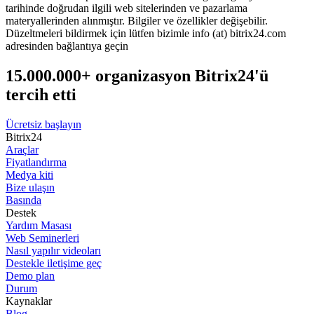
tarihinde doğrudan ilgili web sitelerinden ve pazarlama
materyallerinden alınmıştır. Bilgiler ve özellikler değişebilir.
Düzeltmeleri bildirmek için lütfen bizimle info (at) bitrix24.com
adresinden bağlantıya geçin
15.000.000+ organizasyon Bitrix24'ü
tercih etti
Ücretsiz başlayın
Bitrix24
Araçlar
Fiyatlandırma
Medya kiti
Bize ulaşın
Basında
Destek
Yardım Masası
Web Seminerleri
Nasıl yapılır videoları
Destekle iletişime geç
Demo plan
Durum
Kaynaklar
Blog