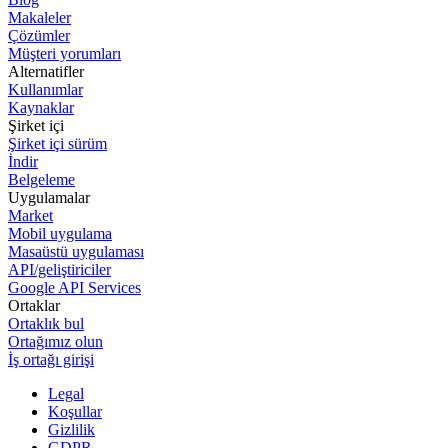
Makaleler
Çözümler
Müşteri yorumları
Alternatifler
Kullanımlar
Kaynaklar
Şirket içi
Şirket içi sürüm
İndir
Belgeleme
Uygulamalar
Market
Mobil uygulama
Masaüstü uygulaması
API/geliştiriciler
Google API Services
Ortaklar
Ortaklık bul
Ortağımız olun
İş ortağı girişi
Legal
Koşullar
Gizlilik
GDPR