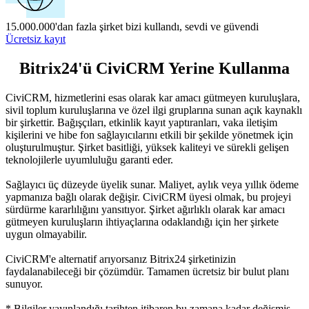
15.000.000'dan fazla şirket bizi kullandı, sevdi ve güvendi
Ücretsiz kayıt
Bitrix24'ü CiviCRM Yerine Kullanma
CiviCRM, hizmetlerini esas olarak kar amacı gütmeyen kuruluşlara,
sivil toplum kuruluşlarına ve özel ilgi gruplarına sunan açık kaynaklı
bir şirkettir. Bağışçıları, etkinlik kayıt yaptıranları, vaka iletişim
kişilerini ve hibe fon sağlayıcılarını etkili bir şekilde yönetmek için
oluşturulmuştur. Şirket basitliği, yüksek kaliteyi ve sürekli gelişen
teknolojilerle uyumluluğu garanti eder.
Sağlayıcı üç düzeyde üyelik sunar. Maliyet, aylık veya yıllık ödeme
yapmanıza bağlı olarak değişir. CiviCRM üyesi olmak, bu projeyi
sürdürme kararlılığını yansıtıyor. Şirket ağırlıklı olarak kar amacı
gütmeyen kuruluşların ihtiyaçlarına odaklandığı için her şirkete
uygun olmayabilir.
CiviCRM'e alternatif arıyorsanız Bitrix24 şirketinizin
faydalanabileceği bir çözümdür. Tamamen ücretsiz bir bulut planı
sunuyor.
* Bilgiler yayınlandığı tarihten itibaren bu zamana kadar değişmiş