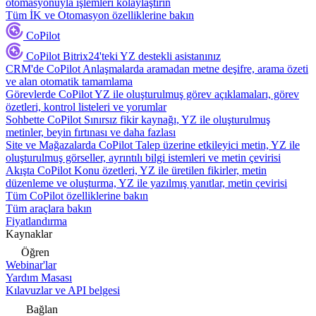
otomasyonuyla işlemleri kolaylaştırın
Tüm İK ve Otomasyon özelliklerine bakın
CoPilot
CoPilot
Bitrix24'teki YZ destekli asistanınız
CRM'de CoPilot
Anlaşmalarda aramadan metne deşifre, arama özeti
ve alan otomatik tamamlama
Görevlerde CoPilot
YZ ile oluşturulmuş görev açıklamaları, görev
özetleri, kontrol listeleri ve yorumlar
Sohbette CoPilot
Sınırsız fikir kaynağı, YZ ile oluşturulmuş
metinler, beyin fırtınası ve daha fazlası
Site ve Mağazalarda CoPilot
Talep üzerine etkileyici metin, YZ ile
oluşturulmuş görseller, ayrıntılı bilgi istemleri ve metin çevirisi
Akışta CoPilot
Konu özetleri, YZ ile üretilen fikirler, metin
düzenleme ve oluşturma, YZ ile yazılmış yanıtlar, metin çevirisi
Tüm CoPilot özelliklerine bakın
Tüm araçlara bakın
Fiyatlandırma
Kaynaklar
Öğren
Webinar'lar
Yardım Masası
Kılavuzlar ve API belgesi
Bağlan