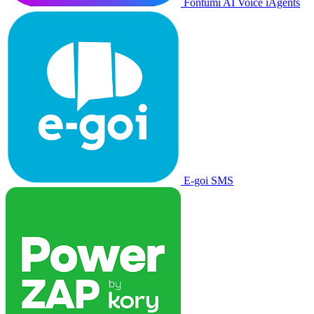
Fontumi AI Voice iAgents
E-goi SMS