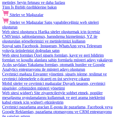
metinler, beyin fırtınası ve daha fazlası
Tüm İş Birliği özelliklerine bakın
Siteler ve Mağazalar
Siteler ve Mağazalar
Satış yapabileceğiniz web siteleri
oluşturun
Web sitesi oluşturucu
Harika siteler oluşturmak için ücretsiz
CMS'imizi, şablonlarımızı, barındırma hizmetimizi, YZ ile
oluşturulan görsellerimizi ve metinlerimizi kullanın
Sosyal satış
Facebook, Instagram, WhatsApp veya Telegram
yoluyla ürünlerinizi doğrudan satın
Web sitesi formları
Özel sipariş formları, kayıt ve geri bildirim
formları ve koşullu alanlara sahip formlarla müşteri adayı yakalayın
Açılış sayfaları
Yakalama formları, otomatik huniler ve Google
Analytics entegrasyonu ile müşteri adayı oluşturun
Çevrimiçi mağaza
Envanter yönetimi, sipariş işleme, teslimat ve
çevrimiçi ödemelerle e-ticareti en üst seviyeye çıkarın
Mobil siteler ve çevrimiçi mağazalar
Duyarlı tasarım, çevrimiçi
siparişler, cebinizden müşteri yönetimi
Web sitesi widget'ı
Site ziyaretçileriyle sohbet etmek, popüler
mesajlaşma uygulamalarını kullanmak ve geri arama isteklerini
kabul etmek için widget'ı etkinleştirin
Çevrimiçi pazarlama araçları
E-posta ile pazarlama, Facebook veya
Google Reklamları, pazarlama otomasyonu ve CRM entegrasyonu
ile satışları artırın