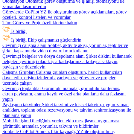
Otomasyon
Otomatik görev oluşturma ve iş akışı otomasyonu ile
zamandan tasarruf edin
Görevlerde CoPilot
YZ ile oluşturulmuş görev açıklamaları, görev
özetleri, kontrol listeleri ve yorumlar
Tüm Görev ve Proje özelliklerine bakın
İş birliği
İş birliği
Ekip çalışmanızı güçlendirin
Çevrimiçi çalışma alanı
Sohbet, aktivite akışı, yorumlar, tepkiler ve
şirket kapsamında video duyurularını kullanın
Çevrimiçi belgeler ve dosya depolama alanı
Şirket diskini kullanarak
belgeleri çevrimiçi olarak iş arkadaşlarınızla kolayca saklayın,
paylaşın ve düzenleyin
Çalışma Grupları
Çalışma grupları oluşturun, harici kullanıcıları
davet edin, erişim izinlerini ayarlayın ve görevler ve projeler
üzerinde çalışın
Çevrimiçi toplantılar
Görüntülü aramalar, görüntülü konferans,
ekran paylaşımı, arama kaydı ve özel arka planlarla daha fazlasını
yapın
Paylaşımlı takvimler
Şirket takvimi ve kişisel takvim, uygun zaman
aralıkları, toplantı odası rezervasyonu ve takvim senkronizasyonu ile
planlama yapın
Mobil iletişim
Dilediğiniz yerden ekip mesajlaşma uygulaması,
görüntülü aramalar, yorumlar, takvim ve bildirimler
Sohbette CoPilot
Sınırsız fikir kaynağı, YZ ile oluşturulmuş