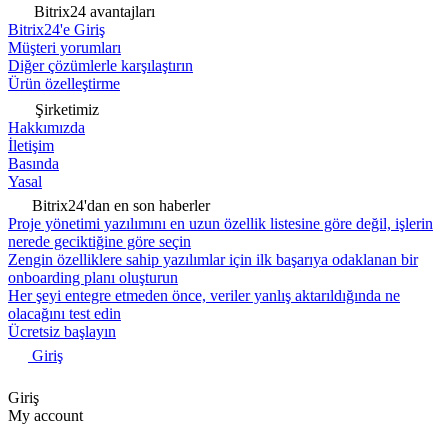
Bitrix24 avantajları
Bitrix24'e Giriş
Müşteri yorumları
Diğer çözümlerle karşılaştırın
Ürün özelleştirme
Şirketimiz
Hakkımızda
İletişim
Basında
Yasal
Bitrix24'dan en son haberler
Proje yönetimi yazılımını en uzun özellik listesine göre değil, işlerin
nerede geciktiğine göre seçin
Zengin özelliklere sahip yazılımlar için ilk başarıya odaklanan bir
onboarding planı oluşturun
Her şeyi entegre etmeden önce, veriler yanlış aktarıldığında ne
olacağını test edin
Ücretsiz başlayın
Giriş
Giriş
My account