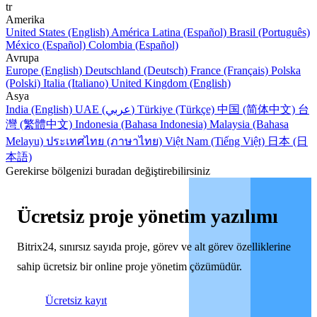
tr
Amerika
United States (English)
América Latina (Español)
Brasil (Português)
México (Español)
Colombia (Español)
Avrupa
Europe (English)
Deutschland (Deutsch)
France (Français)
Polska
(Polski)
Italia (Italiano)
United Kingdom (English)
Asya
India (English)
UAE (عربي)
Türkiye (Türkçe)
中国 (简体中文)
台
灣 (繁體中文)
Indonesia (Bahasa Indonesia)
Malaysia (Bahasa
Melayu)
ประเทศไทย (ภาษาไทย)
Việt Nam (Tiếng Việt)
日本 (日
本語)
Gerekirse bölgenizi buradan değiştirebilirsiniz
Ücretsiz proje yönetim yazılımı
Bitrix24, sınırsız sayıda proje, görev ve alt görev özelliklerine
sahip ücretsiz bir online proje yönetim çözümüdür.
Ücretsiz kayıt