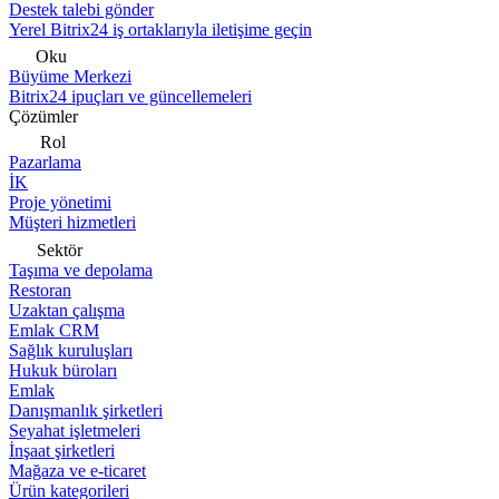
Destek talebi gönder
Yerel Bitrix24 iş ortaklarıyla iletişime geçin
Oku
Büyüme Merkezi
Bitrix24 ipuçları ve güncellemeleri
Çözümler
Rol
Pazarlama
İK
Proje yönetimi
Müşteri hizmetleri
Sektör
Taşıma ve depolama
Restoran
Uzaktan çalışma
Emlak CRM
Sağlık kuruluşları
Hukuk büroları
Emlak
Danışmanlık şirketleri
Seyahat işletmeleri
İnşaat şirketleri
Mağaza ve e-ticaret
Ürün kategorileri