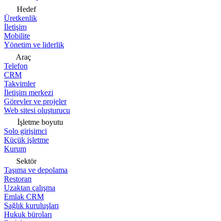
Hedef
Üretkenlik
İletişim
Mobilite
Yönetim ve liderlik
Araç
Telefon
CRM
Takvimler
İletişim merkezi
Görevler ve projeler
Web sitesi oluşturucu
İşletme boyutu
Solo girişimci
Küçük işletme
Kurum
Sektör
Taşıma ve depolama
Restoran
Uzaktan çalışma
Emlak CRM
Sağlık kuruluşları
Hukuk büroları