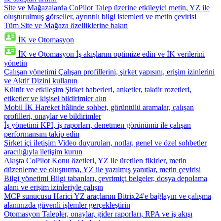
Site ve Mağazalarda CoPilot
Talep üzerine etkileyici metin, YZ ile
oluşturulmuş görseller, ayrıntılı bilgi istemleri ve metin çevirisi
Tüm Site ve Mağaza özelliklerine bakın
İK ve Otomasyon
İK ve Otomasyon
İş akışlarını optimize edin ve İK verilerini
yönetin
Çalışan yönetimi
Çalışan profillerini, şirket yapısını, erişim izinlerini
ve Aktif Dizini kullanın
Kültür ve etkileşim
Şirket haberleri, anketler, takdir rozetleri,
etiketler ve kişisel bildirimler alın
Mobil İK
Hareket hâlinde sohbet, görüntülü aramalar, çalışan
profilleri, onaylar ve bildirimler
İş yönetimi
KPI, iş raporları, denetmen görünümü ile çalışan
performansını takip edin
Şirket içi iletişim
Video duyuruları, notlar, genel ve özel sohbetler
aracılığıyla iletişim kurun
Akışta CoPilot
Konu özetleri, YZ ile üretilen fikirler, metin
düzenleme ve oluşturma, YZ ile yazılmış yanıtlar, metin çevirisi
Bilgi yönetimi
Bilgi tabanları, çevrimiçi belgeler, dosya depolama
alanı ve erişim izinleriyle çalışın
MCP sunucusu
Harici YZ araçlarını Bitrix24'e bağlayın ve çalışma
alanınızda güvenli işlemler gerçekleştirin
Otomasyon
Talepler, onaylar, gider raporları, RPA ve iş akışı