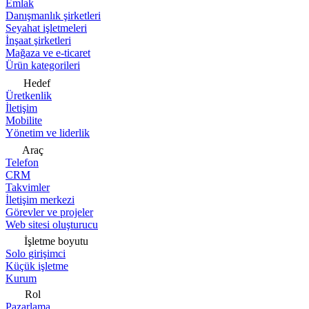
Emlak
Danışmanlık şirketleri
Seyahat işletmeleri
İnşaat şirketleri
Mağaza ve e-ticaret
Ürün kategorileri
Hedef
Üretkenlik
İletişim
Mobilite
Yönetim ve liderlik
Araç
Telefon
CRM
Takvimler
İletişim merkezi
Görevler ve projeler
Web sitesi oluşturucu
İşletme boyutu
Solo girişimci
Küçük işletme
Kurum
Rol
Pazarlama