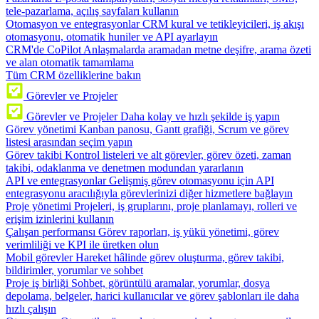
tele-pazarlama, açılış sayfaları kullanın
Otomasyon ve entegrasyonlar
CRM kural ve tetikleyicileri, iş akışı
otomasyonu, otomatik huniler ve API ayarlayın
CRM'de CoPilot
Anlaşmalarda aramadan metne deşifre, arama özeti
ve alan otomatik tamamlama
Tüm CRM özelliklerine bakın
Görevler ve Projeler
Görevler ve Projeler
Daha kolay ve hızlı şekilde iş yapın
Görev yönetimi
Kanban panosu, Gantt grafiği, Scrum ve görev
listesi arasından seçim yapın
Görev takibi
Kontrol listeleri ve alt görevler, görev özeti, zaman
takibi, odaklanma ve denetmen modundan yararlanın
API ve entegrasyonlar
Gelişmiş görev otomasyonu için API
entegrasyonu aracılığıyla görevlerinizi diğer hizmetlere bağlayın
Proje yönetimi
Projeleri, iş gruplarını, proje planlamayı, rolleri ve
erişim izinlerini kullanın
Çalışan performansı
Görev raporları, iş yükü yönetimi, görev
verimliliği ve KPI ile üretken olun
Mobil görevler
Hareket hâlinde görev oluşturma, görev takibi,
bildirimler, yorumlar ve sohbet
Proje iş birliği
Sohbet, görüntülü aramalar, yorumlar, dosya
depolama, belgeler, harici kullanıcılar ve görev şablonları ile daha
hızlı çalışın