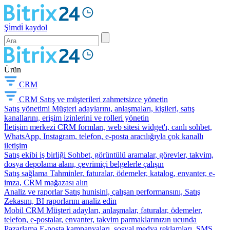
Şi̇mdi̇ kaydol
Ürün
CRM
CRM
Satış ve müşterileri zahmetsizce yönetin
Satış yönetimi
Müşteri adaylarını, anlaşmaları, kişileri, satış
kanallarını, erişim izinlerini ve rolleri yönetin
İletişim merkezi
CRM formları, web sitesi widget'ı, canlı sohbet,
WhatsApp, Instagram, telefon, e-posta aracılığıyla çok kanallı
iletişim
Satış ekibi iş birliği
Sohbet, görüntülü aramalar, görevler, takvim,
dosya depolama alanı, çevrimiçi belgelerle çalışın
Satış sağlama
Tahminler, faturalar, ödemeler, katalog, envanter, e-
imza, CRM mağazası alın
Analiz ve raporlar
Satış hunisini, çalışan performansını, Satış
Zekasını, BI raporlarını analiz edin
Mobil CRM
Müşteri adayları, anlaşmalar, faturalar, ödemeler,
telefon, e-postalar, envanter, takvim parmaklarınızın ucunda
Pazarlama
E-posta kampanyaları, sosyal medya reklamları, SMS,