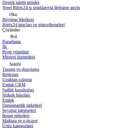
Destek talebi gönder
Yerel Bitrix24 iş ortaklarıyla iletişime geçin
Oku
Büyüme Merkezi
Bitrix24 ipuçları ve güncellemeleri
Çözümler
Rol
Pazarlama
İK
Proje yönetimi
Müşteri hizmetleri
Sektör
Taşıma ve depolama
Restoran
Uzaktan çalışma
Emlak CRM
Sağlık kuruluşları
Hukuk büroları
Emlak
Danışmanlık şirketleri
Seyahat işletmeleri
İnşaat şirketleri
Mağaza ve e-ticaret
Ürün kategorileri