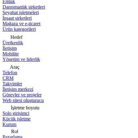
Emlak
Danışmanlık şirketleri
Seyahat işletmeleri
İnşaat şirketleri
Mağaza ve e-ticaret
Ürün kategorileri
Hedef
Üretkenlik
İletişim
Mobilite
Yönetim ve liderlik
Araç
Telefon
CRM
Takvimler
İletişim merkezi
Görevler ve projeler
Web sitesi oluşturucu
İşletme boyutu
Solo girişimci
Küçük işletme
Kurum
Rol
Pazarlama