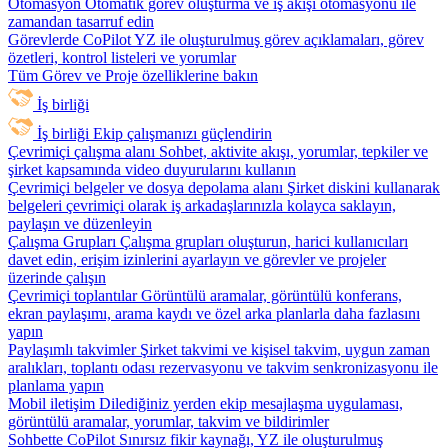
Otomasyon
Otomatik görev oluşturma ve iş akışı otomasyonu ile
zamandan tasarruf edin
Görevlerde CoPilot
YZ ile oluşturulmuş görev açıklamaları, görev
özetleri, kontrol listeleri ve yorumlar
Tüm Görev ve Proje özelliklerine bakın
İş birliği
İş birliği
Ekip çalışmanızı güçlendirin
Çevrimiçi çalışma alanı
Sohbet, aktivite akışı, yorumlar, tepkiler ve
şirket kapsamında video duyurularını kullanın
Çevrimiçi belgeler ve dosya depolama alanı
Şirket diskini kullanarak
belgeleri çevrimiçi olarak iş arkadaşlarınızla kolayca saklayın,
paylaşın ve düzenleyin
Çalışma Grupları
Çalışma grupları oluşturun, harici kullanıcıları
davet edin, erişim izinlerini ayarlayın ve görevler ve projeler
üzerinde çalışın
Çevrimiçi toplantılar
Görüntülü aramalar, görüntülü konferans,
ekran paylaşımı, arama kaydı ve özel arka planlarla daha fazlasını
yapın
Paylaşımlı takvimler
Şirket takvimi ve kişisel takvim, uygun zaman
aralıkları, toplantı odası rezervasyonu ve takvim senkronizasyonu ile
planlama yapın
Mobil iletişim
Dilediğiniz yerden ekip mesajlaşma uygulaması,
görüntülü aramalar, yorumlar, takvim ve bildirimler
Sohbette CoPilot
Sınırsız fikir kaynağı, YZ ile oluşturulmuş