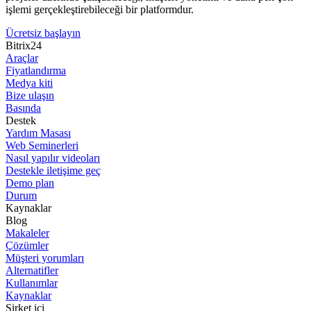
işlemi gerçekleştirebileceği bir platformdur.
Ücretsiz başlayın
Bitrix24
Araçlar
Fiyatlandırma
Medya kiti
Bize ulaşın
Basında
Destek
Yardım Masası
Web Seminerleri
Nasıl yapılır videoları
Destekle iletişime geç
Demo plan
Durum
Kaynaklar
Blog
Makaleler
Çözümler
Müşteri yorumları
Alternatifler
Kullanımlar
Kaynaklar
Şirket içi