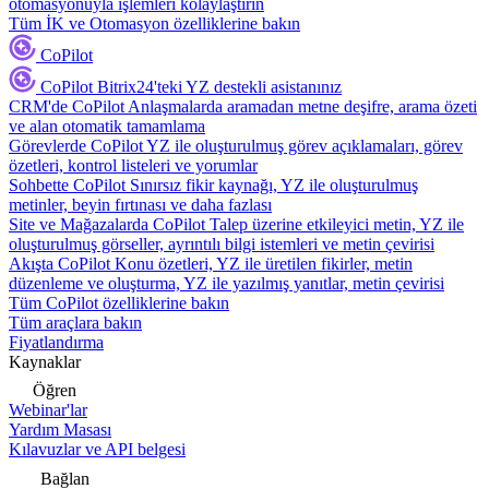
otomasyonuyla işlemleri kolaylaştırın
Tüm İK ve Otomasyon özelliklerine bakın
CoPilot
CoPilot
Bitrix24'teki YZ destekli asistanınız
CRM'de CoPilot
Anlaşmalarda aramadan metne deşifre, arama özeti
ve alan otomatik tamamlama
Görevlerde CoPilot
YZ ile oluşturulmuş görev açıklamaları, görev
özetleri, kontrol listeleri ve yorumlar
Sohbette CoPilot
Sınırsız fikir kaynağı, YZ ile oluşturulmuş
metinler, beyin fırtınası ve daha fazlası
Site ve Mağazalarda CoPilot
Talep üzerine etkileyici metin, YZ ile
oluşturulmuş görseller, ayrıntılı bilgi istemleri ve metin çevirisi
Akışta CoPilot
Konu özetleri, YZ ile üretilen fikirler, metin
düzenleme ve oluşturma, YZ ile yazılmış yanıtlar, metin çevirisi
Tüm CoPilot özelliklerine bakın
Tüm araçlara bakın
Fiyatlandırma
Kaynaklar
Öğren
Webinar'lar
Yardım Masası
Kılavuzlar ve API belgesi
Bağlan