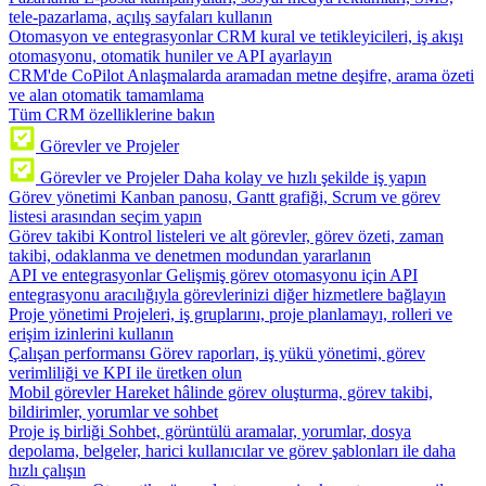
tele-pazarlama, açılış sayfaları kullanın
Otomasyon ve entegrasyonlar
CRM kural ve tetikleyicileri, iş akışı
otomasyonu, otomatik huniler ve API ayarlayın
CRM'de CoPilot
Anlaşmalarda aramadan metne deşifre, arama özeti
ve alan otomatik tamamlama
Tüm CRM özelliklerine bakın
Görevler ve Projeler
Görevler ve Projeler
Daha kolay ve hızlı şekilde iş yapın
Görev yönetimi
Kanban panosu, Gantt grafiği, Scrum ve görev
listesi arasından seçim yapın
Görev takibi
Kontrol listeleri ve alt görevler, görev özeti, zaman
takibi, odaklanma ve denetmen modundan yararlanın
API ve entegrasyonlar
Gelişmiş görev otomasyonu için API
entegrasyonu aracılığıyla görevlerinizi diğer hizmetlere bağlayın
Proje yönetimi
Projeleri, iş gruplarını, proje planlamayı, rolleri ve
erişim izinlerini kullanın
Çalışan performansı
Görev raporları, iş yükü yönetimi, görev
verimliliği ve KPI ile üretken olun
Mobil görevler
Hareket hâlinde görev oluşturma, görev takibi,
bildirimler, yorumlar ve sohbet
Proje iş birliği
Sohbet, görüntülü aramalar, yorumlar, dosya
depolama, belgeler, harici kullanıcılar ve görev şablonları ile daha
hızlı çalışın