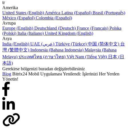
tr
Amerika
United States (English)
América Latina (Español)
Brasil (Português)
México (Español)
Colombia (Español)
Avrupa
Europe (English)
Deutschland (Deutsch)
France (Français)
Polska
(Polski)
Italia (Italiano)
United Kingdom (English)
Asya
India (English)
UAE (عربي)
Türkiye (Türkçe)
中国 (简体中文)
台
灣 (繁體中文)
Indonesia (Bahasa Indonesia)
Malaysia (Bahasa
Melayu)
ประเทศไทย (ภาษาไทย)
Việt Nam (Tiếng Việt)
日本 (日
本語)
Gerekirse bölgenizi buradan değiştirebilirsiniz
Blog
Bitrix24 Mobil Uygulaması Yenilendi: İşlerinizi Her Yerden
Yönetin!