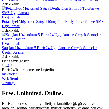
2 dakikalık
Uygulamalar
Potansiyel Müşterileri Satışa Dönüştüren En İyi 5 Telefon ve SMS
Uygulaması
1 dakikalık
Uygulamalar
Satışları Hızlandıran 5 Bitrix24 Uygulaması: Gerçek Sonuçlar
Üreten Araçlar
2 dakikalık
Daha fazla göster
1
2
Bitrix24’ü derinlemesine keşfedin
makaleler
Web Seminerleri
sözlükçe
Free. Unlimited. Online.
Bitrix24, herkesin birbiriyle iletişim kurabileceği, görevler ve
projeler üzerinde çalışabileceği, müşteri yönetimi ve daha pek çok