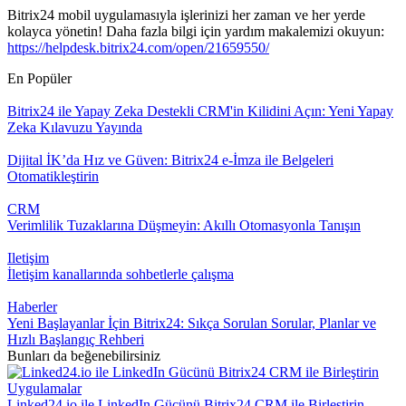
Bitrix24 mobil uygulamasıyla işlerinizi her zaman ve her yerde
kolayca yönetin! Daha fazla bilgi için yardım makalemizi okuyun:
https://helpdesk.bitrix24.com/open/21659550/
En Popüler
Bitrix24 ile Yapay Zeka Destekli CRM'in Kilidini Açın: Yeni Yapay
Zeka Kılavuzu Yayında
Dijital İK’da Hız ve Güven: Bitrix24 e-İmza ile Belgeleri
Otomatikleştirin
CRM
Verimlilik Tuzaklarına Düşmeyin: Akıllı Otomasyonla Tanışın
Iletişim
İletişim kanallarında sohbetlerle çalışma
Haberler
Yeni Başlayanlar İçin Bitrix24: Sıkça Sorulan Sorular, Planlar ve
Hızlı Başlangıç Rehberi
Bunları da beğenebilirsiniz
Uygulamalar
Linked24.io ile LinkedIn Gücünü Bitrix24 CRM ile Birleştirin