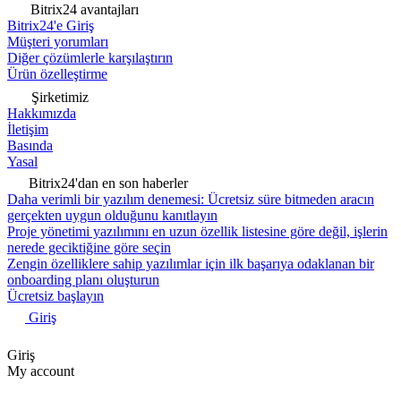
Bitrix24 avantajları
Bitrix24'e Giriş
Müşteri yorumları
Diğer çözümlerle karşılaştırın
Ürün özelleştirme
Şirketimiz
Hakkımızda
İletişim
Basında
Yasal
Bitrix24'dan en son haberler
Daha verimli bir yazılım denemesi: Ücretsiz süre bitmeden aracın
gerçekten uygun olduğunu kanıtlayın
Proje yönetimi yazılımını en uzun özellik listesine göre değil, işlerin
nerede geciktiğine göre seçin
Zengin özelliklere sahip yazılımlar için ilk başarıya odaklanan bir
onboarding planı oluşturun
Ücretsiz başlayın
Giriş
Giriş
My account