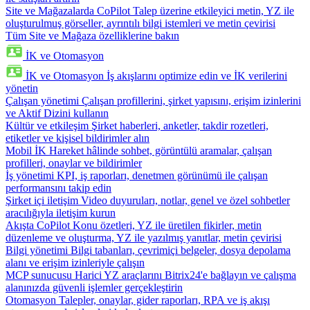
Site ve Mağazalarda CoPilot
Talep üzerine etkileyici metin, YZ ile
oluşturulmuş görseller, ayrıntılı bilgi istemleri ve metin çevirisi
Tüm Site ve Mağaza özelliklerine bakın
İK ve Otomasyon
İK ve Otomasyon
İş akışlarını optimize edin ve İK verilerini
yönetin
Çalışan yönetimi
Çalışan profillerini, şirket yapısını, erişim izinlerini
ve Aktif Dizini kullanın
Kültür ve etkileşim
Şirket haberleri, anketler, takdir rozetleri,
etiketler ve kişisel bildirimler alın
Mobil İK
Hareket hâlinde sohbet, görüntülü aramalar, çalışan
profilleri, onaylar ve bildirimler
İş yönetimi
KPI, iş raporları, denetmen görünümü ile çalışan
performansını takip edin
Şirket içi iletişim
Video duyuruları, notlar, genel ve özel sohbetler
aracılığıyla iletişim kurun
Akışta CoPilot
Konu özetleri, YZ ile üretilen fikirler, metin
düzenleme ve oluşturma, YZ ile yazılmış yanıtlar, metin çevirisi
Bilgi yönetimi
Bilgi tabanları, çevrimiçi belgeler, dosya depolama
alanı ve erişim izinleriyle çalışın
MCP sunucusu
Harici YZ araçlarını Bitrix24'e bağlayın ve çalışma
alanınızda güvenli işlemler gerçekleştirin
Otomasyon
Talepler, onaylar, gider raporları, RPA ve iş akışı