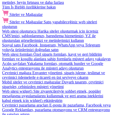
metinler, beyin fırtınası ve daha fazlası
Tüm İş Birliği özelliklerine bakın
Siteler ve Mağazalar
Siteler ve Mağazalar
Satış yapabileceğiniz web siteleri
oluşturun
Web sitesi oluşturucu
Harika siteler oluşturmak için ücretsiz
CMS'imizi, şablonlarımızı, barındırma hizmetimizi, YZ ile
oluşturulan görsellerimizi ve metinlerimizi kullanın
Sosyal satış
Facebook, Instagram, WhatsApp veya Telegram
yoluyla ürünlerinizi doğrudan satın
Web sitesi formları
Özel sipariş formları, kayıt ve geri bildirim
formları ve koşullu alanlara sahip formlarla müşteri adayı yakalayın
Açılış sayfaları
Yakalama formları, otomatik huniler ve Google
Analytics entegrasyonu ile müşteri adayı oluşturun
Çevrimiçi mağaza
Envanter yönetimi, sipariş işleme, teslimat ve
çevrimiçi ödemelerle e-ticareti en üst seviyeye çıkarın
Mobil siteler ve çevrimiçi mağazalar
Duyarlı tasarım, çevrimiçi
siparişler, cebinizden müşteri yönetimi
Web sitesi widget'ı
Site ziyaretçileriyle sohbet etmek, popüler
mesajlaşma uygulamalarını kullanmak ve geri arama isteklerini
kabul etmek için widget'ı etkinleştirin
Çevrimiçi pazarlama araçları
E-posta ile pazarlama, Facebook veya
Google Reklamları, pazarlama otomasyonu ve CRM entegrasyonu
ile satışları artırın