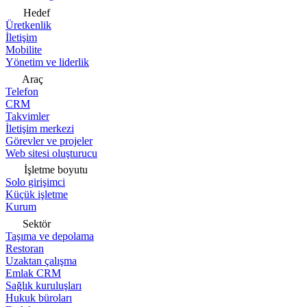
Hedef
Üretkenlik
İletişim
Mobilite
Yönetim ve liderlik
Araç
Telefon
CRM
Takvimler
İletişim merkezi
Görevler ve projeler
Web sitesi oluşturucu
İşletme boyutu
Solo girişimci
Küçük işletme
Kurum
Sektör
Taşıma ve depolama
Restoran
Uzaktan çalışma
Emlak CRM
Sağlık kuruluşları
Hukuk büroları