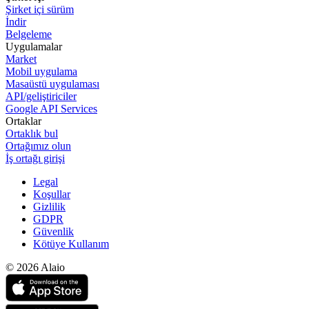
Şirket içi sürüm
İndir
Belgeleme
Uygulamalar
Market
Mobil uygulama
Masaüstü uygulaması
API/geliştiriciler
Google API Services
Ortaklar
Ortaklık bul
Ortağımız olun
İş ortağı girişi
Legal
Koşullar
Gizlilik
GDPR
Güvenlik
Kötüye Kullanım
© 2026 Alaio