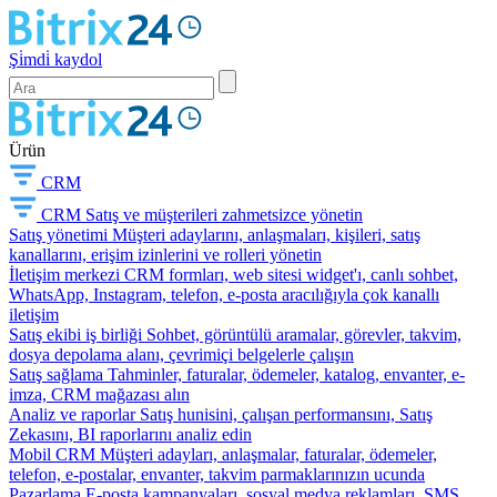
Şi̇mdi̇ kaydol
Ürün
CRM
CRM
Satış ve müşterileri zahmetsizce yönetin
Satış yönetimi
Müşteri adaylarını, anlaşmaları, kişileri, satış
kanallarını, erişim izinlerini ve rolleri yönetin
İletişim merkezi
CRM formları, web sitesi widget'ı, canlı sohbet,
WhatsApp, Instagram, telefon, e-posta aracılığıyla çok kanallı
iletişim
Satış ekibi iş birliği
Sohbet, görüntülü aramalar, görevler, takvim,
dosya depolama alanı, çevrimiçi belgelerle çalışın
Satış sağlama
Tahminler, faturalar, ödemeler, katalog, envanter, e-
imza, CRM mağazası alın
Analiz ve raporlar
Satış hunisini, çalışan performansını, Satış
Zekasını, BI raporlarını analiz edin
Mobil CRM
Müşteri adayları, anlaşmalar, faturalar, ödemeler,
telefon, e-postalar, envanter, takvim parmaklarınızın ucunda
Pazarlama
E-posta kampanyaları, sosyal medya reklamları, SMS,