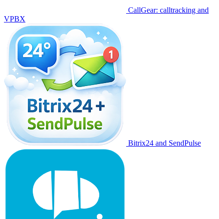
CallGear: calltracking and
VPBX
Bitrix24 and SendPulse