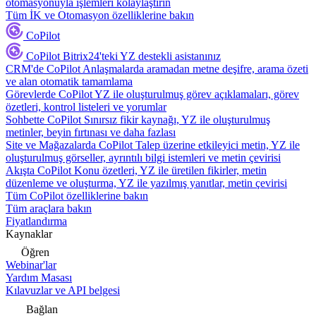
otomasyonuyla işlemleri kolaylaştırın
Tüm İK ve Otomasyon özelliklerine bakın
CoPilot
CoPilot
Bitrix24'teki YZ destekli asistanınız
CRM'de CoPilot
Anlaşmalarda aramadan metne deşifre, arama özeti
ve alan otomatik tamamlama
Görevlerde CoPilot
YZ ile oluşturulmuş görev açıklamaları, görev
özetleri, kontrol listeleri ve yorumlar
Sohbette CoPilot
Sınırsız fikir kaynağı, YZ ile oluşturulmuş
metinler, beyin fırtınası ve daha fazlası
Site ve Mağazalarda CoPilot
Talep üzerine etkileyici metin, YZ ile
oluşturulmuş görseller, ayrıntılı bilgi istemleri ve metin çevirisi
Akışta CoPilot
Konu özetleri, YZ ile üretilen fikirler, metin
düzenleme ve oluşturma, YZ ile yazılmış yanıtlar, metin çevirisi
Tüm CoPilot özelliklerine bakın
Tüm araçlara bakın
Fiyatlandırma
Kaynaklar
Öğren
Webinar'lar
Yardım Masası
Kılavuzlar ve API belgesi
Bağlan