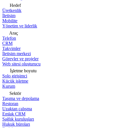
Hedef
Üretkenlik
İletişim
Mobilite
Yönetim ve liderlik
Araç
Telefon
CRM
Takvimler
İletişim merkezi
Görevler ve projeler
Web sitesi oluşturucu
İşletme boyutu
Solo girişimci
Küçük işletme
Kurum
Sektör
Taşıma ve depolama
Restoran
Uzaktan çalışma
Emlak CRM
Sağlık kuruluşları
Hukuk büroları