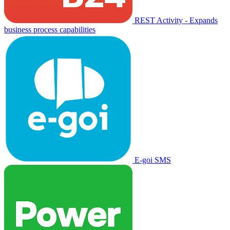
REST Activity - Expands
business process capabilities
E-goi SMS