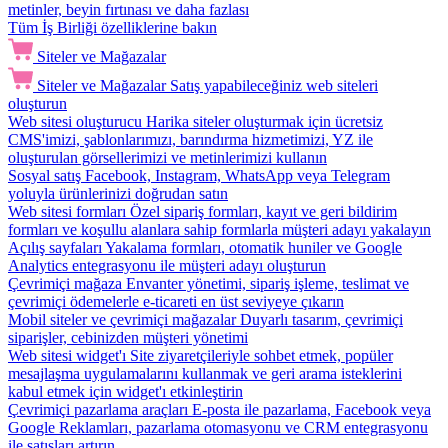
metinler, beyin fırtınası ve daha fazlası
Tüm İş Birliği özelliklerine bakın
Siteler ve Mağazalar
Siteler ve Mağazalar
Satış yapabileceğiniz web siteleri
oluşturun
Web sitesi oluşturucu
Harika siteler oluşturmak için ücretsiz
CMS'imizi, şablonlarımızı, barındırma hizmetimizi, YZ ile
oluşturulan görsellerimizi ve metinlerimizi kullanın
Sosyal satış
Facebook, Instagram, WhatsApp veya Telegram
yoluyla ürünlerinizi doğrudan satın
Web sitesi formları
Özel sipariş formları, kayıt ve geri bildirim
formları ve koşullu alanlara sahip formlarla müşteri adayı yakalayın
Açılış sayfaları
Yakalama formları, otomatik huniler ve Google
Analytics entegrasyonu ile müşteri adayı oluşturun
Çevrimiçi mağaza
Envanter yönetimi, sipariş işleme, teslimat ve
çevrimiçi ödemelerle e-ticareti en üst seviyeye çıkarın
Mobil siteler ve çevrimiçi mağazalar
Duyarlı tasarım, çevrimiçi
siparişler, cebinizden müşteri yönetimi
Web sitesi widget'ı
Site ziyaretçileriyle sohbet etmek, popüler
mesajlaşma uygulamalarını kullanmak ve geri arama isteklerini
kabul etmek için widget'ı etkinleştirin
Çevrimiçi pazarlama araçları
E-posta ile pazarlama, Facebook veya
Google Reklamları, pazarlama otomasyonu ve CRM entegrasyonu
ile satışları artırın