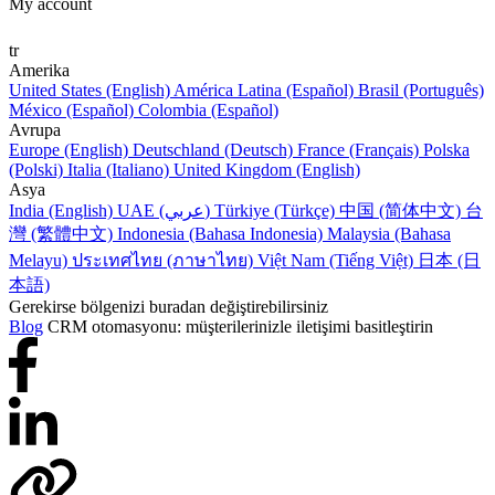
My account
tr
Amerika
United States (English)
América Latina (Español)
Brasil (Português)
México (Español)
Colombia (Español)
Avrupa
Europe (English)
Deutschland (Deutsch)
France (Français)
Polska
(Polski)
Italia (Italiano)
United Kingdom (English)
Asya
India (English)
UAE (عربي)
Türkiye (Türkçe)
中国 (简体中文)
台
灣 (繁體中文)
Indonesia (Bahasa Indonesia)
Malaysia (Bahasa
Melayu)
ประเทศไทย (ภาษาไทย)
Việt Nam (Tiếng Việt)
日本 (日
本語)
Gerekirse bölgenizi buradan değiştirebilirsiniz
Blog
CRM otomasyonu: müşterilerinizle iletişimi basitleştirin