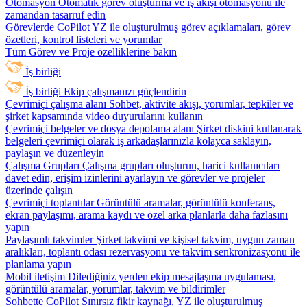
Otomasyon
Otomatik görev oluşturma ve iş akışı otomasyonu ile
zamandan tasarruf edin
Görevlerde CoPilot
YZ ile oluşturulmuş görev açıklamaları, görev
özetleri, kontrol listeleri ve yorumlar
Tüm Görev ve Proje özelliklerine bakın
İş birliği
İş birliği
Ekip çalışmanızı güçlendirin
Çevrimiçi çalışma alanı
Sohbet, aktivite akışı, yorumlar, tepkiler ve
şirket kapsamında video duyurularını kullanın
Çevrimiçi belgeler ve dosya depolama alanı
Şirket diskini kullanarak
belgeleri çevrimiçi olarak iş arkadaşlarınızla kolayca saklayın,
paylaşın ve düzenleyin
Çalışma Grupları
Çalışma grupları oluşturun, harici kullanıcıları
davet edin, erişim izinlerini ayarlayın ve görevler ve projeler
üzerinde çalışın
Çevrimiçi toplantılar
Görüntülü aramalar, görüntülü konferans,
ekran paylaşımı, arama kaydı ve özel arka planlarla daha fazlasını
yapın
Paylaşımlı takvimler
Şirket takvimi ve kişisel takvim, uygun zaman
aralıkları, toplantı odası rezervasyonu ve takvim senkronizasyonu ile
planlama yapın
Mobil iletişim
Dilediğiniz yerden ekip mesajlaşma uygulaması,
görüntülü aramalar, yorumlar, takvim ve bildirimler
Sohbette CoPilot
Sınırsız fikir kaynağı, YZ ile oluşturulmuş