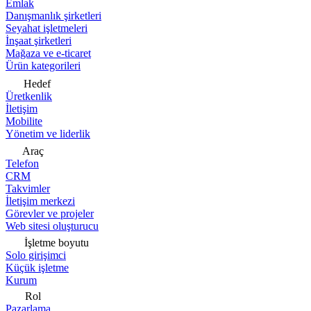
Emlak
Danışmanlık şirketleri
Seyahat işletmeleri
İnşaat şirketleri
Mağaza ve e-ticaret
Ürün kategorileri
Hedef
Üretkenlik
İletişim
Mobilite
Yönetim ve liderlik
Araç
Telefon
CRM
Takvimler
İletişim merkezi
Görevler ve projeler
Web sitesi oluşturucu
İşletme boyutu
Solo girişimci
Küçük işletme
Kurum
Rol
Pazarlama