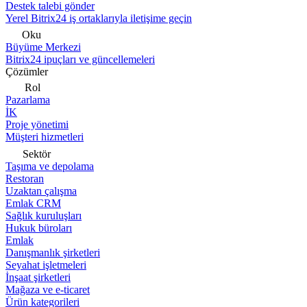
Destek talebi gönder
Yerel Bitrix24 iş ortaklarıyla iletişime geçin
Oku
Büyüme Merkezi
Bitrix24 ipuçları ve güncellemeleri
Çözümler
Rol
Pazarlama
İK
Proje yönetimi
Müşteri hizmetleri
Sektör
Taşıma ve depolama
Restoran
Uzaktan çalışma
Emlak CRM
Sağlık kuruluşları
Hukuk büroları
Emlak
Danışmanlık şirketleri
Seyahat işletmeleri
İnşaat şirketleri
Mağaza ve e-ticaret
Ürün kategorileri