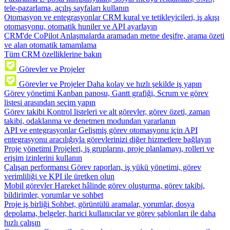
tele-pazarlama, açılış sayfaları kullanın
Otomasyon ve entegrasyonlar
CRM kural ve tetikleyicileri, iş akışı
otomasyonu, otomatik huniler ve API ayarlayın
CRM'de CoPilot
Anlaşmalarda aramadan metne deşifre, arama özeti
ve alan otomatik tamamlama
Tüm CRM özelliklerine bakın
Görevler ve Projeler
Görevler ve Projeler
Daha kolay ve hızlı şekilde iş yapın
Görev yönetimi
Kanban panosu, Gantt grafiği, Scrum ve görev
listesi arasından seçim yapın
Görev takibi
Kontrol listeleri ve alt görevler, görev özeti, zaman
takibi, odaklanma ve denetmen modundan yararlanın
API ve entegrasyonlar
Gelişmiş görev otomasyonu için API
entegrasyonu aracılığıyla görevlerinizi diğer hizmetlere bağlayın
Proje yönetimi
Projeleri, iş gruplarını, proje planlamayı, rolleri ve
erişim izinlerini kullanın
Çalışan performansı
Görev raporları, iş yükü yönetimi, görev
verimliliği ve KPI ile üretken olun
Mobil görevler
Hareket hâlinde görev oluşturma, görev takibi,
bildirimler, yorumlar ve sohbet
Proje iş birliği
Sohbet, görüntülü aramalar, yorumlar, dosya
depolama, belgeler, harici kullanıcılar ve görev şablonları ile daha
hızlı çalışın