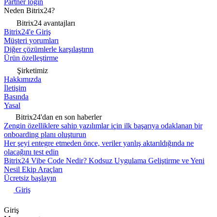
Partner login
Neden Bitrix24?
Bitrix24 avantajları
Bitrix24'e Giriş
Müşteri yorumları
Diğer çözümlerle karşılaştırın
Ürün özelleştirme
Şirketimiz
Hakkımızda
İletişim
Basında
Yasal
Bitrix24'dan en son haberler
Zengin özelliklere sahip yazılımlar için ilk başarıya odaklanan bir
onboarding planı oluşturun
Her şeyi entegre etmeden önce, veriler yanlış aktarıldığında ne
olacağını test edin
Bitrix24 Vibe Code Nedir? Kodsuz Uygulama Geliştirme ve Yeni
Nesil Ekip Araçları
Ücretsiz başlayın
Giriş
Giriş