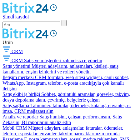
Şi̇mdi̇ kaydol
Ürün
CRM
CRM
Satış ve müşterileri zahmetsizce yönetin
Satış yönetimi
Müşteri adaylarını, anlaşmaları, kişileri, satış
kanallarını, erişim izinlerini ve rolleri yönetin
İletişim merkezi
CRM formları, web sitesi widget'ı, canlı sohbet,
WhatsApp, Instagram, telefon, e-posta aracılığıyla çok kanallı
iletişim
Satış ekibi iş birliği
Sohbet, görüntülü aramalar, görevler, takvim,
dosya depolama alanı, çevrimiçi belgelerle çalışın
Satış sağlama
Tahminler, faturalar, ödemeler, katalog, envanter, e-
imza, CRM mağazası alın
Analiz ve raporlar
Satış hunisini, çalışan performansını, Satış
Zekasını, BI raporlarını analiz edin
Mobil CRM
Müşteri adayları, anlaşmalar, faturalar, ödemeler,
telefon, e-postalar, envanter, takvim parmaklarınızın ucunda
Pazarlama
E-posta kampanyaları, sosyal medya reklamları, SMS,