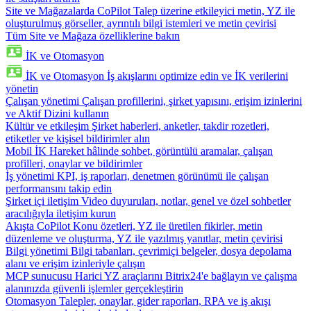
Site ve Mağazalarda CoPilot
Talep üzerine etkileyici metin, YZ ile
oluşturulmuş görseller, ayrıntılı bilgi istemleri ve metin çevirisi
Tüm Site ve Mağaza özelliklerine bakın
İK ve Otomasyon
İK ve Otomasyon
İş akışlarını optimize edin ve İK verilerini
yönetin
Çalışan yönetimi
Çalışan profillerini, şirket yapısını, erişim izinlerini
ve Aktif Dizini kullanın
Kültür ve etkileşim
Şirket haberleri, anketler, takdir rozetleri,
etiketler ve kişisel bildirimler alın
Mobil İK
Hareket hâlinde sohbet, görüntülü aramalar, çalışan
profilleri, onaylar ve bildirimler
İş yönetimi
KPI, iş raporları, denetmen görünümü ile çalışan
performansını takip edin
Şirket içi iletişim
Video duyuruları, notlar, genel ve özel sohbetler
aracılığıyla iletişim kurun
Akışta CoPilot
Konu özetleri, YZ ile üretilen fikirler, metin
düzenleme ve oluşturma, YZ ile yazılmış yanıtlar, metin çevirisi
Bilgi yönetimi
Bilgi tabanları, çevrimiçi belgeler, dosya depolama
alanı ve erişim izinleriyle çalışın
MCP sunucusu
Harici YZ araçlarını Bitrix24'e bağlayın ve çalışma
alanınızda güvenli işlemler gerçekleştirin
Otomasyon
Talepler, onaylar, gider raporları, RPA ve iş akışı