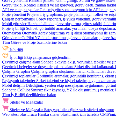
Görev yönetimi
Kanban panosu, Gantt grafiği, Scrum ve görev listesi
Görev takibi
Kontrol listeleri ve alt görevler, görev özeti, zaman ta
API ve entegrasyonlar
Gelişmiş görev otomasyonu için API entegrasyon
Proje yönetimi
Projeleri, iş gruplarını, proje planlamayı, rolleri ve eriş
Çalışan performansı
Görev raporları, iş yükü yönetimi, görev verimlil
Mobil görevler
Hareket hâlinde görev oluşturma, görev takibi, bildiri
Proje iş birliği
Sohbet, görüntülü aramalar, yorumlar, dosya depolama, be
Otomasyon
Otomatik görev oluşturma ve iş akışı otomasyonu ile zam
Görevlerde CoPilot
YZ ile oluşturulmuş görev açıklamaları, görev özetl
Tüm Görev ve Proje özelliklerine bakın
İş birliği
İş birliği
Ekip çalışmanızı güçlendirin
Çevrimiçi çalışma alanı
Sohbet, aktivite akışı, yorumlar, tepkiler ve 
Çevrimiçi belgeler ve dosya depolama alanı
Şirket diskini kullanarak 
Çalışma Grupları
Çalışma grupları oluşturun, harici kullanıcıları davet
Çevrimiçi toplantılar
Görüntülü aramalar, görüntülü konferans, ekran p
Paylaşımlı takvimler
Şirket takvimi ve kişisel takvim, uygun zaman ar
Mobil iletişim
Dilediğiniz yerden ekip mesajlaşma uygulaması, görüntü
Sohbette CoPilot
Sınırsız fikir kaynağı, YZ ile oluşturulmuş metinler, 
Tüm İş Birliği özelliklerine bakın
Siteler ve Mağazalar
Siteler ve Mağazalar
Satış yapabileceğiniz web siteleri oluşturun
Web sitesi oluşturucu
Harika siteler oluşturmak için ücretsiz CMS'imiz