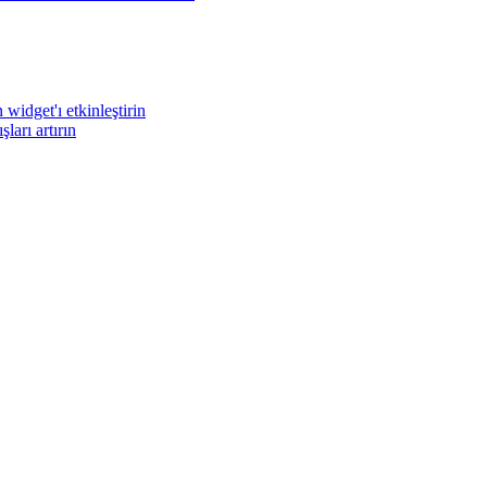
widget'ı etkinleştirin
arı artırın