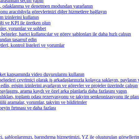
 arasından seçim yapın
kibi, odaklanma ve denetmen modundan yararlanın
u aracılığıyla görevlerinizi diğer hizmetlere bağlayın
im izinlerini kullanın
iği ve KPI ile üretken olun
mler, yorumlar ve sohbet
lgeler, harici kullanıcılar ve görev şablonları ile daha hızlı çalışın
andan tasarruf edin
eri, kontrol listeleri ve yorumlar
şirket kapsamında video duyurularını kullanın
belgeleri çevrimiçi olarak iş arkadaşlarınızla kolayca saklayın, paylaşın
 edin, erişim izinlerini ayarlayın ve görevler ve projeler üzerinde çalışın
aylaşımı, arama kaydı ve özel arka planlarla daha fazlasını yapın
alıkları, toplantı odası rezervasyonu ve takvim senkronizasyonu ile pla
lü aramalar, yorumlar, takvim ve bildirimler
beyin fırtınası ve daha fazlası
i, şablonlarımızı, barındırma hizmetimizi, YZ ile oluşturulan görsellerim