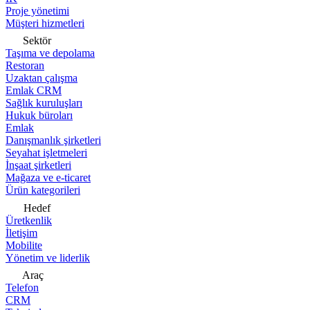
Proje yönetimi
Müşteri hizmetleri
Sektör
Taşıma ve depolama
Restoran
Uzaktan çalışma
Emlak CRM
Sağlık kuruluşları
Hukuk büroları
Emlak
Danışmanlık şirketleri
Seyahat işletmeleri
İnşaat şirketleri
Mağaza ve e-ticaret
Ürün kategorileri
Hedef
Üretkenlik
İletişim
Mobilite
Yönetim ve liderlik
Araç
Telefon
CRM