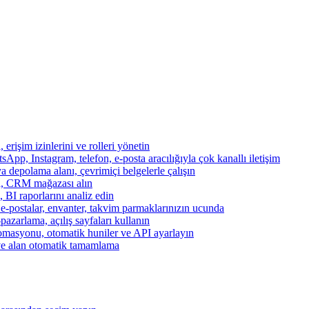
, erişim izinlerini ve rolleri yönetin
App, Instagram, telefon, e-posta aracılığıyla çok kanallı iletişim
a depolama alanı, çevrimiçi belgelerle çalışın
za, CRM mağazası alın
, BI raporlarını analiz edin
, e-postalar, envanter, takvim parmaklarınızın ucunda
azarlama, açılış sayfaları kullanın
otomasyonu, otomatik huniler ve API ayarlayın
ve alan otomatik tamamlama