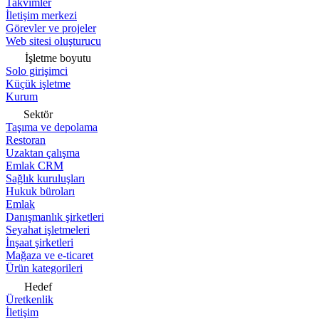
Takvimler
İletişim merkezi
Görevler ve projeler
Web sitesi oluşturucu
İşletme boyutu
Solo girişimci
Küçük işletme
Kurum
Sektör
Taşıma ve depolama
Restoran
Uzaktan çalışma
Emlak CRM
Sağlık kuruluşları
Hukuk büroları
Emlak
Danışmanlık şirketleri
Seyahat işletmeleri
İnşaat şirketleri
Mağaza ve e-ticaret
Ürün kategorileri
Hedef
Üretkenlik
İletişim