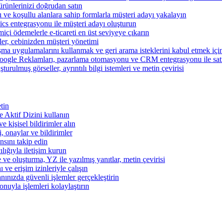
ünlerinizi doğrudan satın
rı ve koşullu alanlara sahip formlarla müşteri adayı yakalayın
cs entegrasyonu ile müşteri adayı oluşturun
miçi ödemelerle e-ticareti en üst seviyeye çıkarın
şler, cebinizden müşteri yönetimi
şma uygulamalarını kullanmak ve geri arama isteklerini kabul etmek için 
ogle Reklamları, pazarlama otomasyonu ve CRM entegrasyonu ile satışl
turulmuş görseller, ayrıntılı bilgi istemleri ve metin çevirisi
tin
 ve Aktif Dizini kullanın
ve kişisel bildirimler alın
i, onaylar ve bildirimler
nsını takip edin
ılığıyla iletişim kurun
 ve oluşturma, YZ ile yazılmış yanıtlar, metin çevirisi
 ve erişim izinleriyle çalışın
nınızda güvenli işlemler gerçekleştirin
onuyla işlemleri kolaylaştırın