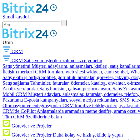
Şi̇mdi̇ kaydol
Ürün
CRM
CRM
Satış ve müşterileri zahmetsizce yönetin
Satış yönetimi
Müşteri adaylarını, anlaşmaları, kişileri, satış kanallarını
İletişim merkezi
CRM formları, web sitesi widget'ı, canlı sohbet, Whats
Satış ekibi iş birliği
Sohbet, görüntülü aramalar, görevler, takvim, dosy
Satış sağlama
Tahminler, faturalar, ödemeler, katalog, envanter, e-im
Analiz ve raporlar
Satış hunisini, çalışan performansını, Satış Zekasını
Mobil CRM
Müşteri adayları, anlaşmalar, faturalar, ödemeler, telefon
Pazarlama
E-posta kampanyaları, sosyal medya reklamları, SMS, tele-p
Otomasyon ve entegrasyonlar
CRM kural ve tetikleyicileri, iş akışı 
CRM'de CoPilot
Anlaşmalarda aramadan metne deşifre, arama özeti 
Tüm CRM özelliklerine bakın
Görevler ve Projeler
Görevler ve Projeler
Daha kolay ve hızlı şekilde iş yapın