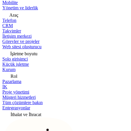
Mobilite
Yönetim ve liderlik
Araç
Telefon
CRM
Takvimler
İletişim merkezi
Görevler ve projeler
Web sitesi oluşturucu
İşletme boyutu
Solo girişimci
Küçük işletme
Kurum
Rol
Pazarlama
İK
Proje yönetimi
Müşteri hizmetleri
Tüm çözümlere bakın
Entegrasyonlar
İthalat ve İhracat