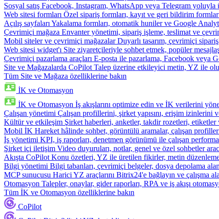
Sosyal satış
Facebook, Instagram, WhatsApp veya Telegram yoluyla ür
Web sitesi formları
Özel sipariş formları, kayıt ve geri bildirim formla
Açılış sayfaları
Yakalama formları, otomatik huniler ve Google Analyti
Çevrimiçi mağaza
Envanter yönetimi, sipariş işleme, teslimat ve çevri
Mobil siteler ve çevrimiçi mağazalar
Duyarlı tasarım, çevrimiçi sipari
Web sitesi widget'ı
Site ziyaretçileriyle sohbet etmek, popüler mesajla
Çevrimiçi pazarlama araçları
E-posta ile pazarlama, Facebook veya Go
Site ve Mağazalarda CoPilot
Talep üzerine etkileyici metin, YZ ile oluş
Tüm Site ve Mağaza özelliklerine bakın
İK ve Otomasyon
İK ve Otomasyon
İş akışlarını optimize edin ve İK verilerini yöne
Çalışan yönetimi
Çalışan profillerini, şirket yapısını, erişim izinlerini
Kültür ve etkileşim
Şirket haberleri, anketler, takdir rozetleri, etiketler 
Mobil İK
Hareket hâlinde sohbet, görüntülü aramalar, çalışan profiller
İş yönetimi
KPI, iş raporları, denetmen görünümü ile çalışan performa
Şirket içi iletişim
Video duyuruları, notlar, genel ve özel sohbetler arac
Akışta CoPilot
Konu özetleri, YZ ile üretilen fikirler, metin düzenleme
Bilgi yönetimi
Bilgi tabanları, çevrimiçi belgeler, dosya depolama alanı
MCP sunucusu
Harici YZ araçlarını Bitrix24'e bağlayın ve çalışma ala
Otomasyon
Talepler, onaylar, gider raporları, RPA ve iş akışı otomasy
Tüm İK ve Otomasyon özelliklerine bakın
CoPilot