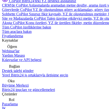
CoPilot
Bitrix24'teki YZ destekli asistanınız
CRM'de CoPilot
Anlaşmalarda aramadan metne deşifre, arama özeti 
Görevlerde CoPilot
YZ ile oluşturulmuş görev açıklamaları, görev özetl
Sohbette CoPilot
Sınırsız fikir kaynağı, YZ ile oluşturulmuş metinler, 
Site ve Mağazalarda CoPilot
Talep üzerine etkileyici metin, YZ ile oluş
Akışta CoPilot
Konu özetleri, YZ ile üretilen fikirler, metin düzenleme
Tüm CoPilot özelliklerine bakın
Tüm araçlara bakın
Fiyatlandırma
Kaynaklar
Öğren
Webinar'lar
Yardım Masası
Kılavuzlar ve API belgesi
Bağlan
Destek talebi gönder
Yerel Bitrix24 iş ortaklarıyla iletişime geçin
Oku
Büyüme Merkezi
Bitrix24 ipuçları ve güncellemeleri
Çözümler
Rol
Pazarlama
İK