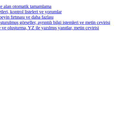
ve alan otomatik tamamlama
eri, kontrol listeleri ve yorumlar
beyin fırtınası ve daha fazlası
turulmuş görseller, ayrıntılı bilgi istemleri ve metin çevirisi
 ve oluşturma, YZ ile yazılmış yanıtlar, metin çevirisi